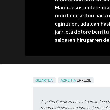
Maria Jesus andereñoa d
mordoan jardun baitzue
egin zuen, udalean hasi
jarri eta dotore berrit
saioaren hirugarren de
GIZARTEA
AZPEITIA
ERREZIL
Azpeitia Gukak zu bezalako irakurleen 
modu profesionalean lantzen jarraitzeko