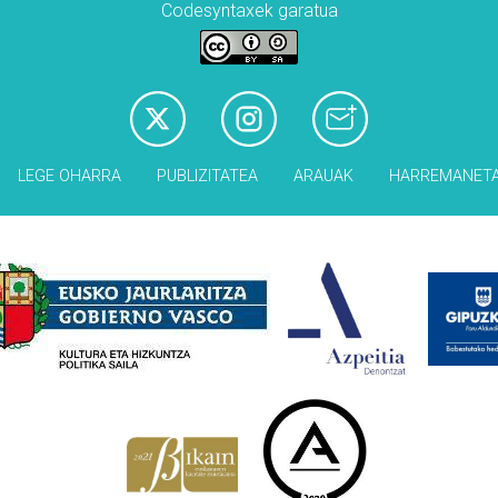
Codesyntaxek garatua
LEGE OHARRA
PUBLIZITATEA
ARAUAK
HARREMANET
Babesleak