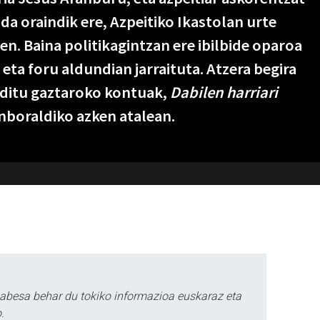
a oraindik ere, Azpeitiko Ikastolan urte
n. Baina politikagintzan ere ibilbide oparoa
 eta foru aldundian jarraituta. Atzera begira
u ditu gaztaroko kontuak,
Dabilen harriari
nboraldiko azken atalean.
babesa behar du tokiko informazioa euskaraz eta
.