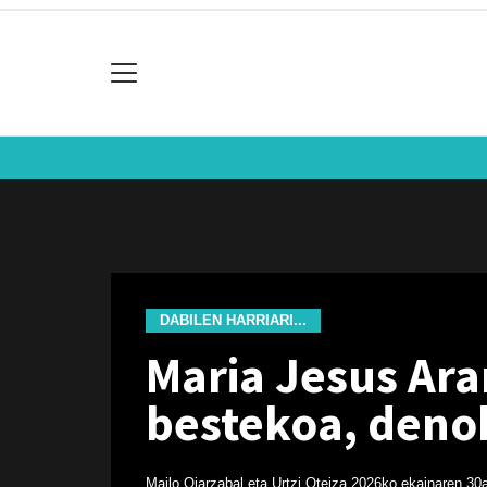
DABILEN HARRIARI...
Maria Jesus Ara
bestekoa, denok
Mailo Oiarzabal eta Urtzi Oteiza
2026ko ekainaren 30