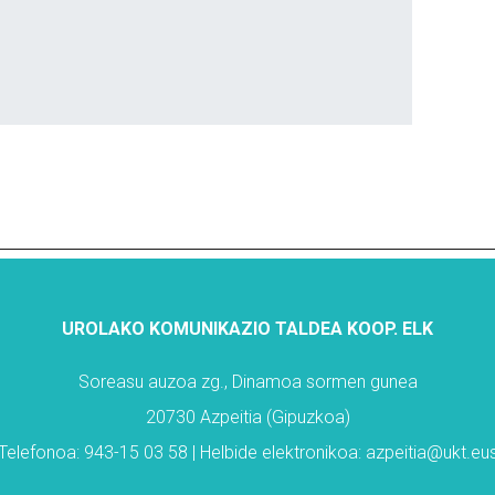
UROLAKO KOMUNIKAZIO TALDEA KOOP. ELK
Soreasu auzoa zg., Dinamoa sormen gunea
20730 Azpeitia (Gipuzkoa)
Telefonoa: 943-15 03 58 | Helbide elektronikoa: azpeitia@ukt.eu