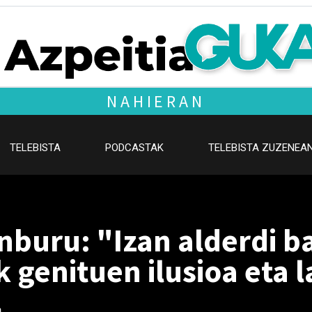
NAHIERAN
TELEBISTA
PODCASTAK
TELEBISTA ZUZENEA
nburu: "Izan alderdi b
 genituen ilusioa eta 
a