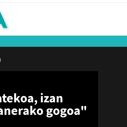
N
atekoa, izan
lanerako gogoa"