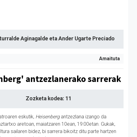
Iturralde Aginagalde eta Ander Ugarte Preciado
Amaituta
nberg' antzezlanerako sarrerak
Zozketa kodea: 11
atroaren eskutik,
Heisenberg
antzezlana izango da
aztartxo aretoan, maiatzaren 10ean, 19:00etan. Gukak,
tura sailaren bidez, bi sarrera bikoitz ditu parte hartzen