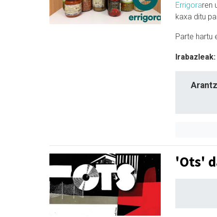
Errigora
ren 
kaxa ditu p
Parte hartu 
Irabazleak:
Arantz
'Ots' 