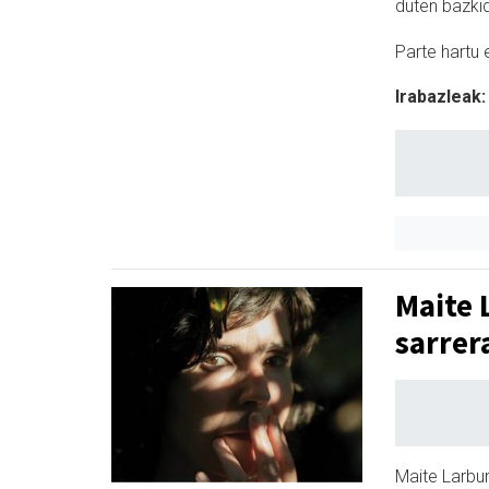
duten bazki
Parte hartu 
Irabazleak:
Maite 
sarrer
Maite Larbu