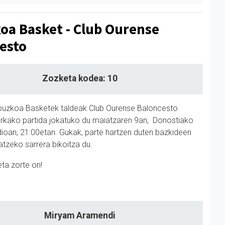
oa Basket - Club Ourense
esto
Zozketa kodea: 10
puzkoa Basketek taldeak Club Ourense Baloncesto
urkako partida jokatuko du maiatzaren 9an, Donostiako
dioan, 21:00etan. Gukak, parte hartzen duten bazkideen
atzeko sarrera bikoitza du.
eta zorte on!
Miryam Aramendi