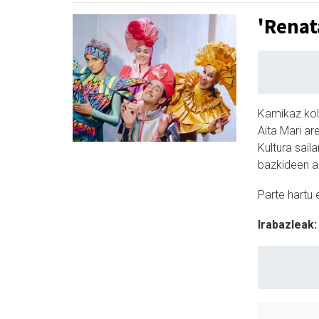
'Renat
Kamikaz kol
Aita Mari a
Kultura saila
bazkideen a
Parte hartu 
Irabazleak: