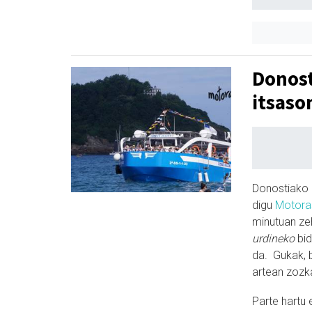
Donost
itsaso
Donostiako 
digu
Motoras
minutuan ze
urdineko
bid
da. Gukak, b
artean zoz
Parte hartu 