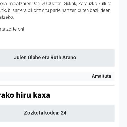
ora, maiatzaren 9an, 20:00etan. Gukak, Zarauzko kultura
utik, bi sarrera bikoitz ditu parte hartzen duten bazkideen
atzeko.
eta zorte on!
Julen Olabe eta Ruth Arano
Amaituta
rako hiru kaxa
Zozketa kodea: 24