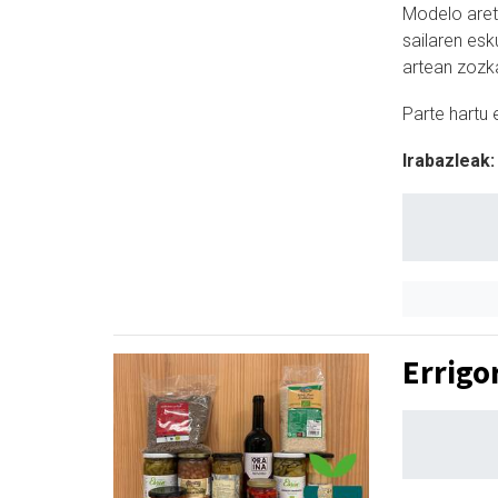
Modelo aret
sailaren esk
artean zozk
Parte hartu 
Irabazleak:
Errigo