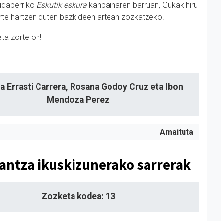
udaberriko
Eskutik eskura
kanpainaren barruan, Gukak hiru
arte hartzen duten bazkideen artean zozkatzeko.
eta zorte on!
a Errasti Carrera, Rosana Godoy Cruz eta Ibon
Mendoza Perez
Amaituta
dantza ikuskizunerako sarrerak
Zozketa kodea: 13