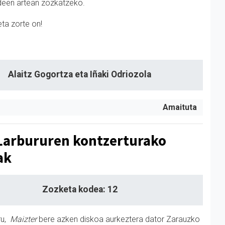
deen artean zozkatzeko.
eta zorte on!
Alaitz Gogortza eta Iñaki Odriozola
Amaituta
Larbururen kontzerturako
ak
Zozketa kodea: 12
ru,
Maizter
bere azken diskoa aurkeztera dator Zarauzko