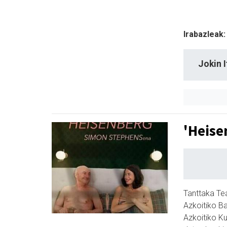
Irabazleak:
Jokin 
'Heise
Tanttaka Te
Azkoitiko B
Azkoitiko Kul