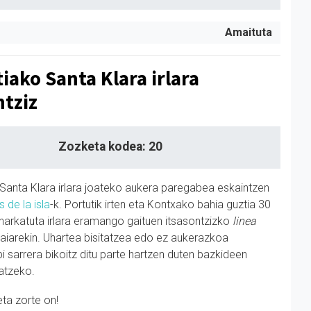
Amaituta
iako Santa Klara irlara
ntziz
Zozketa kodea: 20
Santa Klara irlara joateko aukera paregabea eskaintzen
 de la isla
-k. Portutik irten eta Kontxako bahia guztia 30
harkatuta irlara eramango gaituen itsasontzizko
linea
aiarekin. Uhartea bisitatzea edo ez aukerazkoa
i sarrera bikoitz ditu parte hartzen duten bazkideen
katzeko.
eta zorte on!