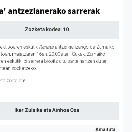
a' antzezlanerako sarrerak
Zozketa kodea: 10
ektiboaren eskutik
Renata
antzerkia izango da Zumaiko
retoan, maiatzaren 16an, 20:00etan. Gukak, Zumaiko
ren eskutik, bi sarrera bikoitz ditu parte hartzen duten
rtean zozkatzeko.
eta zorte on!
Iker Zulaika eta Ainhoa Osa
Amaituta