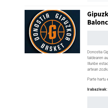
Gipuzk
Balonc
Donostia Gi
taldearen a
Illunbe esta
artean zozk
Parte hartu 
Irabazleak: