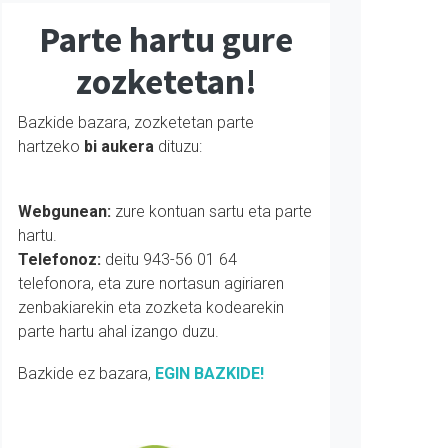
Parte hartu gure
zozketetan!
Bazkide bazara, zozketetan parte
hartzeko
bi aukera
dituzu:
Webgunean:
zure kontuan sartu eta parte
hartu.
Telefonoz:
deitu 943-56 01 64
telefonora, eta zure nortasun agiriaren
zenbakiarekin eta zozketa kodearekin
parte hartu ahal izango duzu.
Bazkide ez bazara,
EGIN BAZKIDE!