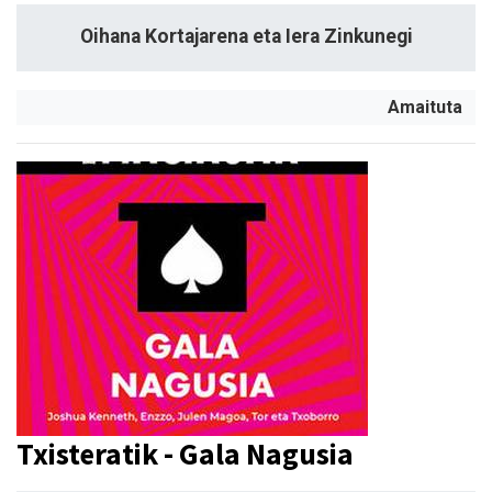
Oihana Kortajarena eta Iera Zinkunegi
Amaituta
Txisteratik - Gala Nagusia