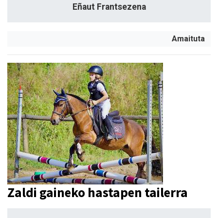
Eñaut Frantsezena
Amaituta
Zaldi gaineko hastapen tailerra