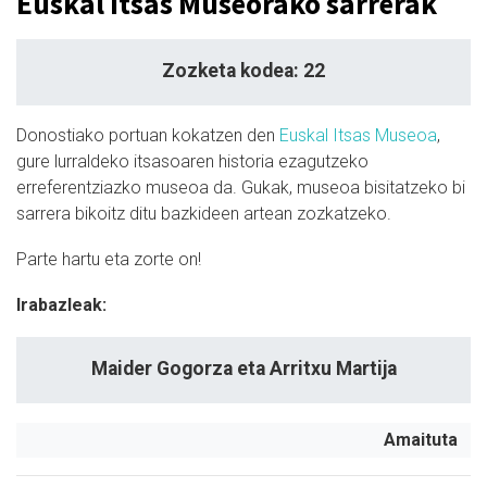
Euskal Itsas Museorako sarrerak
Zozketa kodea: 22
Donostiako portuan kokatzen den
Euskal Itsas Museoa
,
gure lurraldeko itsasoaren historia ezagutzeko
erreferentziazko museoa da. Gukak, museoa bisitatzeko bi
sarrera bikoitz ditu bazkideen artean zozkatzeko.
Parte hartu eta zorte on!
Irabazleak:
Maider Gogorza eta Arritxu Martija
Amaituta