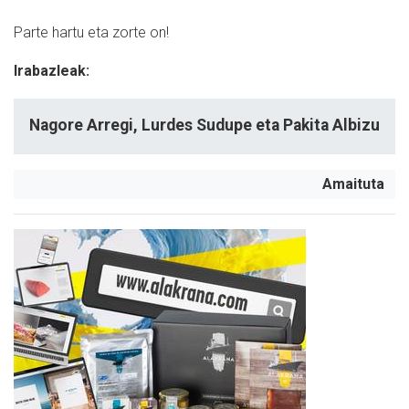
Parte hartu eta zorte on!
Irabazleak:
Nagore Arregi, Lurdes Sudupe eta Pakita Albizu
Amaituta