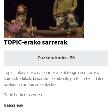
TOPIC-erako sarrerak
Zozketa kodea: 26
Topic, tolosaldeko nazioarteko txotxongilo zentrorako
sarrerak. Gukak, bi sarrera bikoitz ditu parte hartzen duten
bazkideen artean zozkatzeko.
Parte hartu eta zorte on!
Irabazleak: