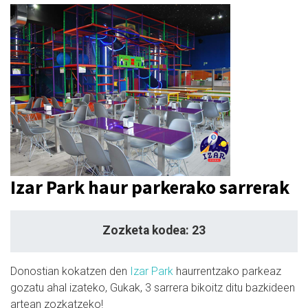
Izar Park haur parkerako sarrerak
Zozketa kodea: 23
Donostian kokatzen den
Izar Park
haurrentzako parkeaz
gozatu ahal izateko, Gukak, 3 sarrera bikoitz ditu bazkideen
artean zozkatzeko!