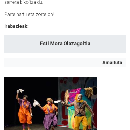
sarrera bikoitza du.
Parte hartu eta zorte on!
Irabazleak:
Esti Mora Olazagoitia
Amaituta