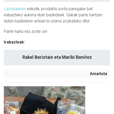
Lacturaleren
eskutik, produktu sorta paregabe bat
irabazteko aukera dute bazkideek. Gukak parte hartzen
duten bazkideen artean bi otarra zozkatuko ditu!
Parte hartu eta zorte on!
Irabazleak:
Rakel Beristain eta Maribi Benitez
Amaituta