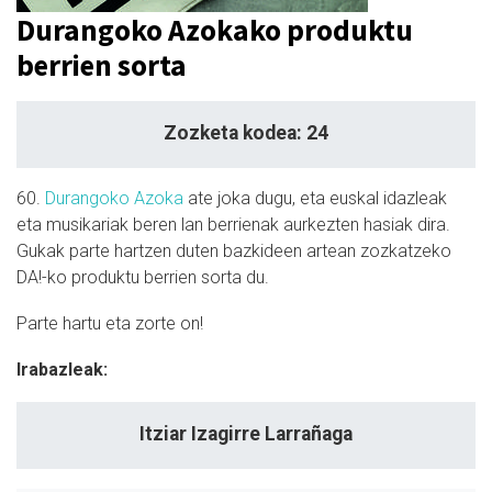
Durangoko Azokako produktu
berrien sorta
Zozketa kodea: 24
60.
Durangoko Azoka
ate joka dugu, eta euskal idazleak
eta musikariak beren lan berrienak aurkezten hasiak dira.
Gukak parte hartzen duten bazkideen artean zozkatzeko
DA!-ko produktu berrien sorta du.
Parte hartu eta zorte on!
Irabazleak:
Itziar Izagirre Larrañaga