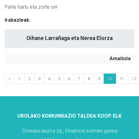
Parte hartu eta zorte on!
Irabazleak:
Oihane Larrañaga eta Nerea Elorza
Amaituta
«
1
2
3
4
5
6
7
8
9
10
11
12
UROLAKO KOMUNIKAZIO TALDEA KOOP. ELK
Soreasu auzoa zg., Dinamoa sormen gunea