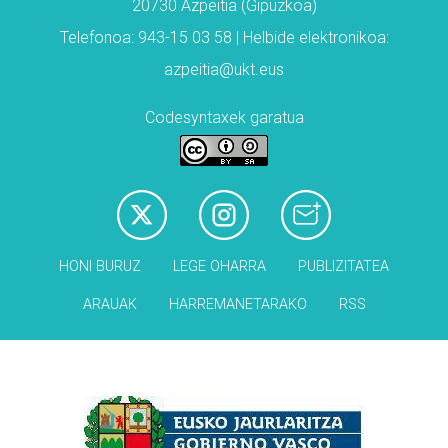
20730 Azpeitia (Gipuzkoa)
Telefonoa: 943-15 03 58 | Helbide elektronikoa:
azpeitia@ukt.eus
Codesyntaxek garatua
HONI BURUZ
LEGE OHARRA
PUBLIZITATEA
ARAUAK
HARREMANETARAKO
RSS
Babesleak