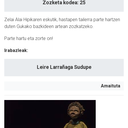
Zozketa kodea: 25
Zelai Alai Hipikaren eskutik, hastapen tailerra parte hartzen
duten Gukako bazkideen artean zozkatzeko.
Parte hartu eta zorte on!
Irabazleak:
Leire Larrañaga Sudupe
Amaituta