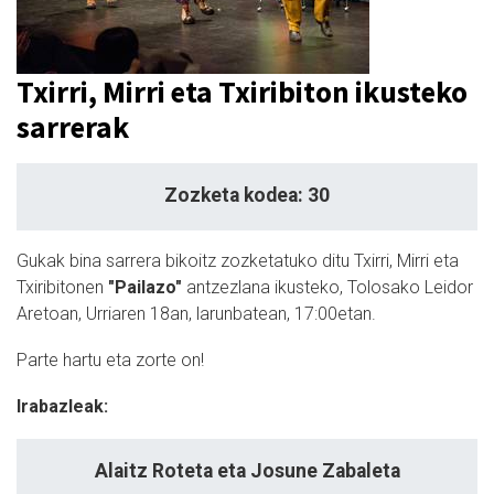
Txirri, Mirri eta Txiribiton ikusteko
sarrerak
Zozketa kodea: 30
Gukak bina sarrera bikoitz zozketatuko ditu Txirri, Mirri eta
Txiribitonen
"Pailazo"
antzezlana ikusteko, Tolosako Leidor
Aretoan, Urriaren 18an, larunbatean, 17:00etan.
Parte hartu eta zorte on!
Irabazleak:
Alaitz Roteta eta Josune Zabaleta