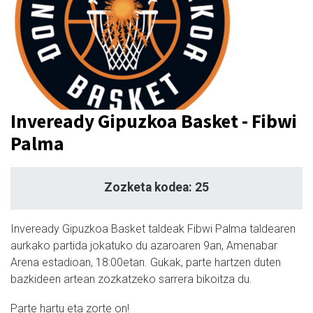
Inveready Gipuzkoa Basket - Fibwi
Palma
Zozketa kodea: 25
Inveready Gipuzkoa Basket taldeak Fibwi Palma taldearen
aurkako partida jokatuko du azaroaren 9an, Amenabar
Arena estadioan, 18:00etan. Gukak, parte hartzen duten
bazkideen artean zozkatzeko sarrera bikoitza du.
Parte hartu eta zorte on!