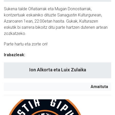
Sukena talde Oñatiarrak eta Mugan Donostiarrak,
kontzertuak eskainiko dituzte Sanagustin Kulturgunean,
Azaroaren 1ean, 22:00etan hasita. Gukak, Kulturazen
eskutik bi sarrera bikoitz ditu parte hartzen dutenen artean
zozkatzeko.
Parte hartu eta zorte on!
Irabazleak:
Ion Alkorta eta Luix Zulaika
Amaituta