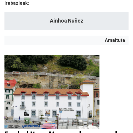
Irabazleak:
Ainhoa Nuñez
Amaituta