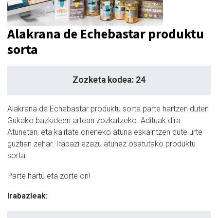
Alakrana de Echebastar produktu
sorta
Zozketa kodea: 24
Alakrana de Echebastar produktu sorta parte hartzen duten
Gukako bazkideen artean zozkatzeko. Adituak dira
Atunetan, eta kalitate oneneko atuna eskaintzen dute urte
guztian zehar. Irabazi ezazu atunez osatutako produktu
sorta.
Parte hartu eta zorte on!
Irabazleak: