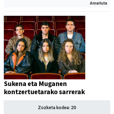
Amaituta
Sukena eta Muganen
kontzertuetarako sarrerak
Zozketa kodea: 20