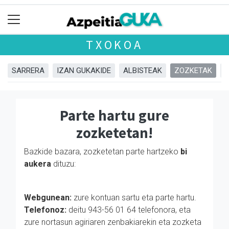
TXOKOA
SARRERA
IZAN GUKAKIDE
ALBISTEAK
ZOZKETAK
Parte hartu gure
zozketetan!
Bazkide bazara, zozketetan parte hartzeko
bi
aukera
dituzu:
Webgunean:
zure kontuan sartu eta parte hartu.
Telefonoz:
deitu 943-56 01 64 telefonora, eta
zure nortasun agiriaren zenbakiarekin eta zozketa