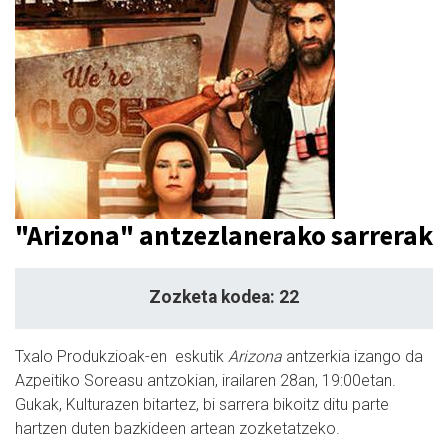
"Arizona" antzezlanerako sarrerak
Zozketa kodea: 22
Txalo Produkzioak-en eskutik
Arizona
antzerkia izango da
Azpeitiko Soreasu antzokian, irailaren 28an, 19:00etan.
Gukak, Kulturazen bitartez, bi sarrera bikoitz ditu parte
hartzen duten bazkideen artean zozketatzeko.