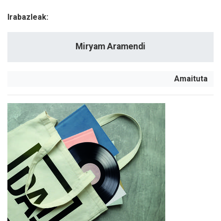
Irabazleak:
Miryam Aramendi
Amaituta