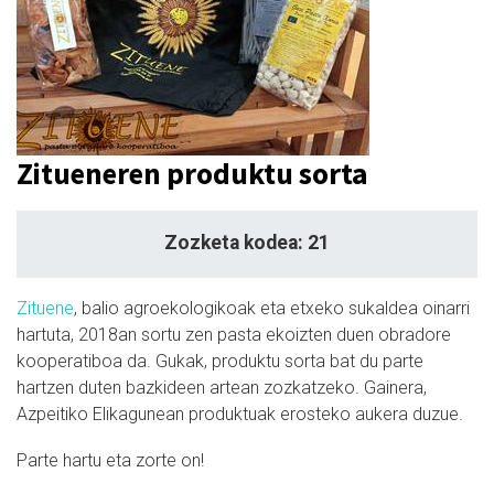
Zitueneren produktu sorta
Zozketa kodea: 21
Zituene
, balio agroekologikoak eta etxeko sukaldea oinarri
hartuta, 2018an sortu zen pasta ekoizten duen obradore
kooperatiboa da. Gukak, produktu sorta bat du parte
hartzen duten bazkideen artean zozkatzeko. Gainera,
Azpeitiko Elikagunean produktuak erosteko aukera duzue.
Parte hartu eta zorte on!