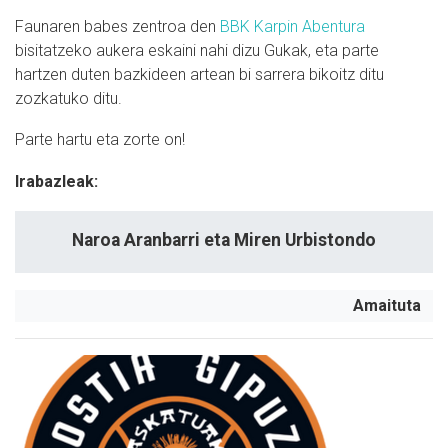
Faunaren babes zentroa den
BBK Karpin Abentura
bisitatzeko aukera eskaini nahi dizu Gukak, eta parte
hartzen duten bazkideen artean bi sarrera bikoitz ditu
zozkatuko ditu.
Parte hartu eta zorte on!
Irabazleak:
Naroa Aranbarri eta Miren Urbistondo
Amaituta