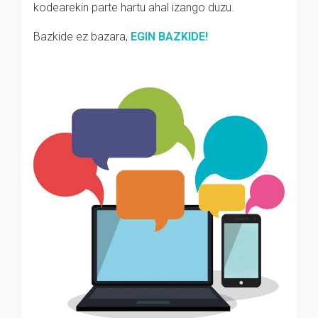
kodearekin parte hartu ahal izango duzu.
Bazkide ez bazara,
EGIN BAZKIDE!