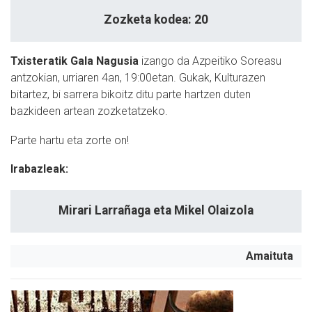
Zozketa kodea: 20
Txisteratik Gala Nagusia
izango da Azpeitiko Soreasu
antzokian, urriaren 4an, 19:00etan. Gukak, Kulturazen
bitartez, bi sarrera bikoitz ditu parte hartzen duten
bazkideen artean zozketatzeko.
Parte hartu eta zorte on!
Irabazleak:
Mirari Larrañaga eta Mikel Olaizola
Amaituta