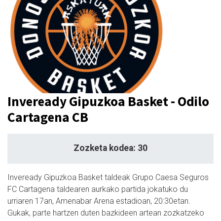
Inveready Gipuzkoa Basket - Odilo
Cartagena CB
Zozketa kodea: 30
Inveready Gipuzkoa Basket taldeak Grupo Caesa Seguros
FC Cartagena taldearen aurkako partida jokatuko du
urriaren 17an, Amenabar Arena estadioan, 20:30etan.
Gukak, parte hartzen duten bazkideen artean zozkatzeko