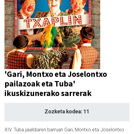
'Gari, Montxo eta Joselontxo
pailazoak eta Tuba'
ikuskizunerako sarrerak
Zozketa kodea: 11
XIV. Tuba jaialdiaren barruan Gari, Montxo eta Joselontxo