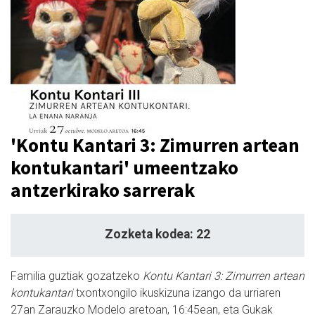
'Kontu Kantari 3: Zimurren artean
kontukantari' umeentzako
antzerkirako sarrerak
Zozketa kodea: 22
Familia guztiak gozatzeko
Kontu Kantari 3: Zimurren artean
kontukantari
txontxongilo ikuskizuna izango da urriaren
27an Zarauzko Modelo aretoan, 16:45ean, eta Gukak