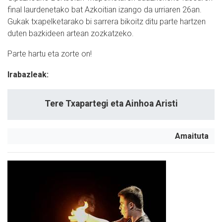
final laurdenetako bat Azkoitian izango da urriaren 26an.
Gukak txapelketarako bi sarrera bikoitz ditu parte hartzen
duten bazkideen artean zozkatzeko.
Parte hartu eta zorte on!
Irabazleak:
Tere Txapartegi eta Ainhoa Aristi
Amaituta