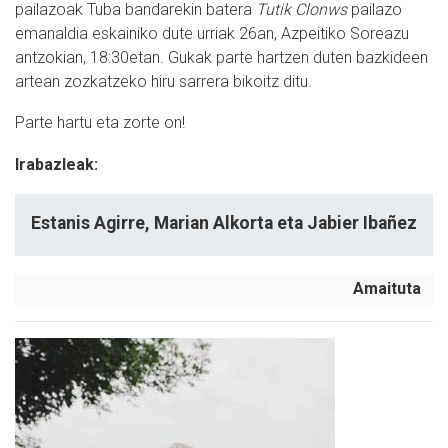
pailazoak Tuba bandarekin batera
Tutik Clonws
pailazo
emanaldia eskainiko dute urriak 26an, Azpeitiko Soreazu
antzokian, 18:30etan. Gukak parte hartzen duten bazkideen
artean zozkatzeko hiru sarrera bikoitz ditu.
Parte hartu eta zorte on!
Irabazleak:
Estanis Agirre, Marian Alkorta eta Jabier Ibañez
Amaituta