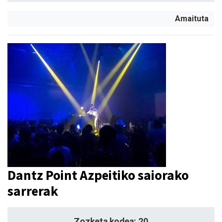
Amaituta
Dantz Point Azpeitiko saiorako
sarrerak
Zozketa kodea: 20