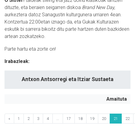
O Sister!
taldeak swing eta jazz doinu klasikoak lantzen
dituzte, eta beraien seigarren diskoa
Brand New Day,
aurkeztera datoz Sanagustin kulturgunera urriaren 4ean.
Kontzertua 22:00etan iznago da, eta Gukak Kulturazen
eskutik bi sarrera bikoitz ditu parte hartzen duten bazkideen
artean zozkatzeko.
Parte hartu eta zorte on!
Irabazleak:
Antxon Antsorregi eta Itziar Sustaeta
Amaituta
«
1
2
3
4
...
17
18
19
20
21
22