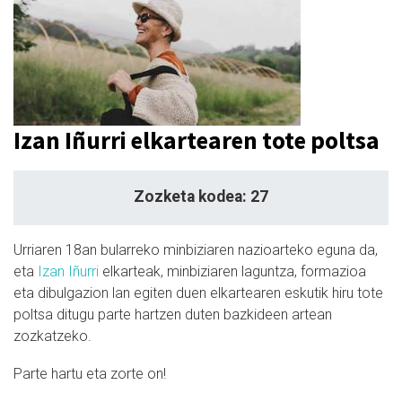
Izan Iñurri elkartearen tote poltsa
Zozketa kodea: 27
Urriaren 18an bularreko minbiziaren nazioarteko eguna da,
eta
Izan Iñurri
elkarteak, minbiziaren laguntza, formazioa
eta dibulgazion lan egiten duen elkartearen eskutik hiru tote
poltsa ditugu parte hartzen duten bazkideen artean
zozkatzeko.
Parte hartu eta zorte on!