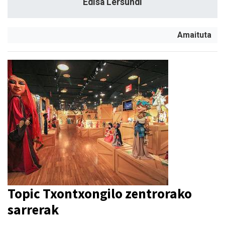
Edisa Lersundi
Amaituta
Topic Txontxongilo zentrorako
sarrerak