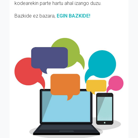
kodearekin parte hartu ahal izango duzu.
Bazkide ez bazara,
EGIN BAZKIDE!