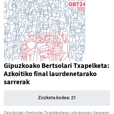
Gipuzkoako Bertsolari Txapelketa:
Azkoitiko final laurdenetarako
sarrerak
Zozketa kodea: 21
Gipuzkoako Bertsolari Txapelketaren udazkeneko fasearen