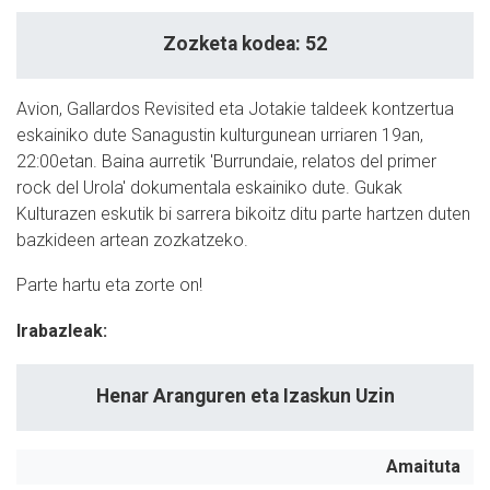
Zozketa kodea: 52
Avion, Gallardos Revisited eta Jotakie taldeek kontzertua
eskainiko dute Sanagustin kulturgunean urriaren 19an,
22:00etan. Baina aurretik 'Burrundaie, relatos del primer
rock del Urola' dokumentala eskainiko dute. Gukak
Kulturazen eskutik bi sarrera bikoitz ditu parte hartzen duten
bazkideen artean zozkatzeko.
Parte hartu eta zorte on!
Irabazleak:
Henar Aranguren eta Izaskun Uzin
Amaituta