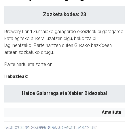
Zozketa kodea: 23
Brewery Land Zumaiako garagardo ekoizleak bi garagardo
kata egiteko aukera luzatzen digu, bakoitza bi
lagunentzako. Parte hartzen duten
Gukako bazkideen
artean zozkatuko ditugu.
Parte hartu eta zorte on!
Irabazleak:
Haize Galarraga eta Xabier Bidezabal
Amaituta