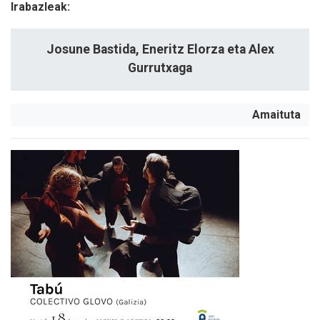
Irabazleak:
Josune Bastida, Eneritz Elorza eta Alex
Gurrutxaga
Amaituta