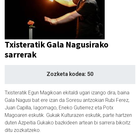
Txisteratik Gala Nagusirako
sarrerak
Zozketa kodea: 50
Txisteratik Egun Magikoan ekitaldi ugari izango dira, baina
Gala Nagusi bat ere izan da Soresu antzokian Rubi Ferez,
Juan Capilla, Iagomago, Eneko Gutierrez eta Potx
Magoaren eskutik. Gukak Kulturazen eskutik, parte hartzen
duten Azpeitia Gukako bazkideen artean bi sarrera bikoitz
ditu zozkatzeko.