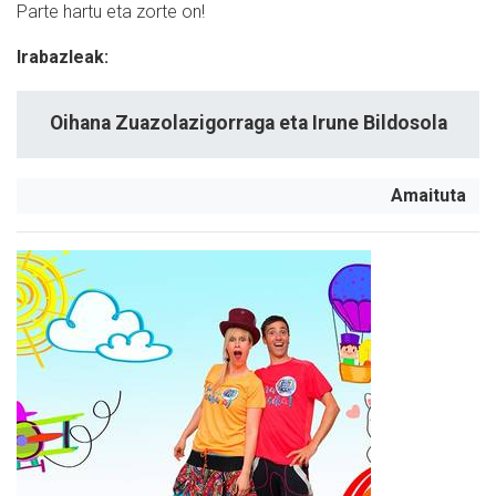
Parte hartu eta zorte on!
Irabazleak:
Oihana Zuazolazigorraga eta Irune Bildosola
Amaituta