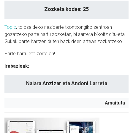
Zozketa kodea: 25
Topic
, tolosaldeko nazioarte txontxongiko zentroan
gozatzeko parte hartu zozketan, bi sarrera bikoitz ditu-eta
Gukak parte hartzen duten bazkideen artean zozkatzeko.
Parte hartu eta zorte on!
Irabazleak:
Naiara Anzizar eta Andoni Larreta
Amaituta