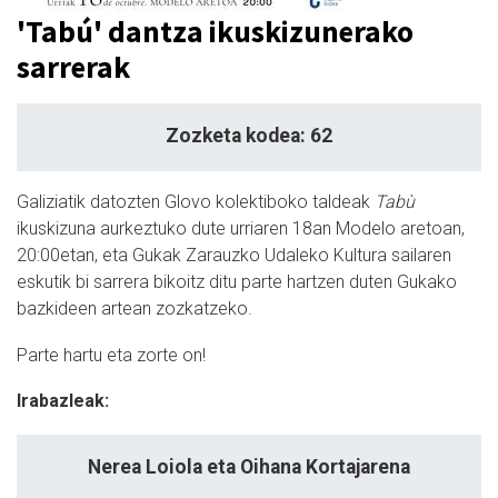
'Tabú' dantza ikuskizunerako
sarrerak
Zozketa kodea: 62
Galiziatik datozten Glovo kolektiboko taldeak
Tabù
ikuskizuna aurkeztuko dute urriaren 18an Modelo aretoan,
20:00etan, eta Gukak Zarauzko Udaleko Kultura sailaren
eskutik bi sarrera bikoitz ditu parte hartzen duten Gukako
bazkideen artean zozkatzeko.
Parte hartu eta zorte on!
Irabazleak:
Nerea Loiola eta Oihana Kortajarena