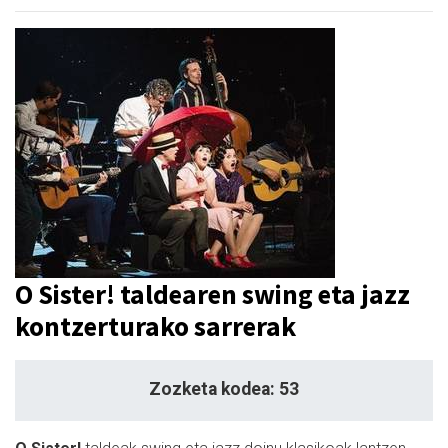
O Sister! taldearen swing eta jazz
kontzerturako sarrerak
Zozketa kodea: 53