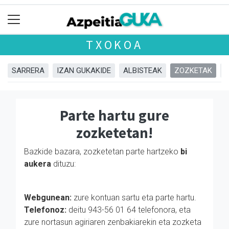
TXOKOA
SARRERA
IZAN GUKAKIDE
ALBISTEAK
ZOZKETAK
Parte hartu gure
zozketetan!
Bazkide bazara, zozketetan parte hartzeko
bi
aukera
dituzu:
Webgunean:
zure kontuan sartu eta parte hartu.
Telefonoz:
deitu 943-56 01 64 telefonora, eta
zure nortasun agiriaren zenbakiarekin eta zozketa