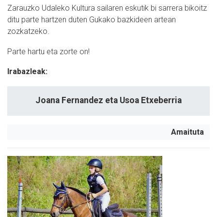
Zarauzko Udaleko Kultura sailaren eskutik bi sarrera bikoitz
ditu parte hartzen duten Gukako bazkideen artean
zozkatzeko.
Parte hartu eta zorte on!
Irabazleak:
Joana Fernandez eta Usoa Etxeberria
Amaituta