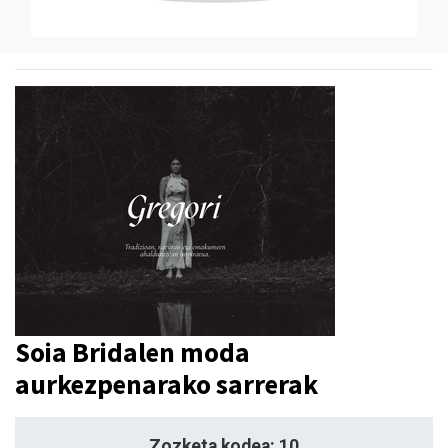
Soia Bridalen moda
aurkezpenarako sarrerak
Zozketa kodea: 10