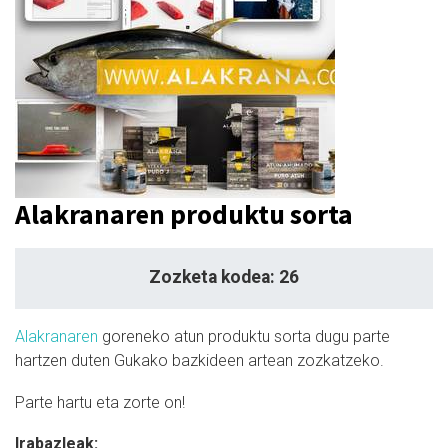
Alakranaren produktu sorta
Zozketa kodea: 26
Alakranaren
goreneko atun produktu sorta dugu parte
hartzen duten Gukako bazkideen artean zozkatzeko.
Parte hartu eta zorte on!
Irabazleak: