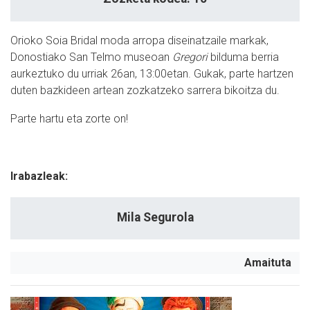
Orioko Soia Bridal moda arropa diseinatzaile markak,
Donostiako San Telmo museoan
Gregori
bilduma berria
aurkeztuko du urriak 26an, 13:00etan. Gukak, parte hartzen
duten bazkideen artean zozkatzeko sarrera bikoitza du.
Parte hartu eta zorte on!
Irabazleak:
Mila Segurola
Amaituta