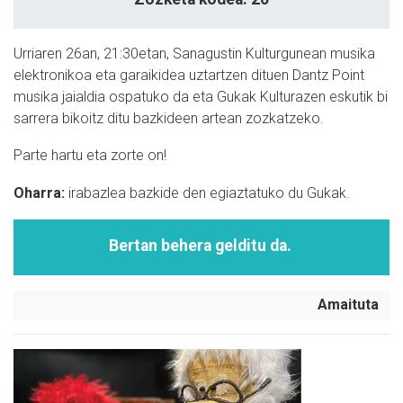
Urriaren 26an, 21:30etan, Sanagustin Kulturgunean musika
elektronikoa eta garaikidea uztartzen dituen Dantz Point
musika jaialdia ospatuko da eta Gukak Kulturazen eskutik bi
sarrera bikoitz ditu bazkideen artean zozkatzeko.
Parte hartu eta zorte on!
Oharra:
irabazlea bazkide den egiaztatuko du Gukak.
Bertan behera gelditu da.
Amaituta