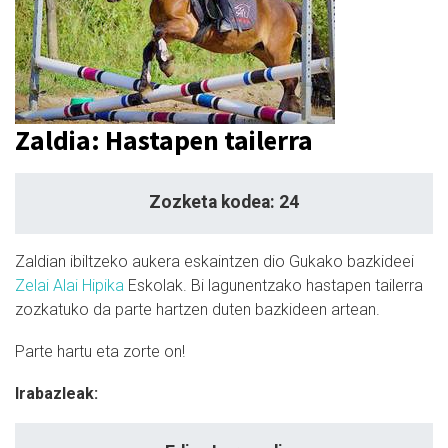
Zaldia: Hastapen tailerra
Zozketa kodea: 24
Zaldian ibiltzeko aukera eskaintzen dio Gukako bazkideei
Zelai Alai Hipika
Eskolak. B
i lagunentzako hastapen tailerra
zozkatuko da parte hartzen duten bazkideen artean.
Parte hartu eta zorte on!
Irabazleak: