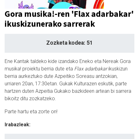
Gora musika!-ren 'Flax adarbakar'
ikuskizunerako sarrerak
Zozketa kodea: 51
Ene Kantak taldeko kide izandako Eneko eta Nereak Gora
musika! proiektu berria dute eta
Flax adarbakar
ikuskizun
berria aurkeztuko dute Azpeitiko Soreasu antzokian,
urriaren 20an, 17:30etan. Gukak Kulturazen eskutik, parte
hartzen duten Azpeitia Gukako bazkideen artean bi sarrera
bikoitz ditu zozkatzeko.
Parte hartu eta zorte on!
Irabazleak: