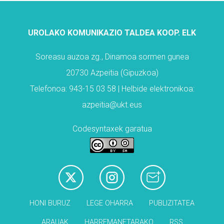
UROLAKO KOMUNIKAZIO TALDEA KOOP. ELK
Soreasu auzoa zg., Dinamoa sormen gunea
20730 Azpeitia (Gipuzkoa)
Telefonoa: 943-15 03 58 | Helbide elektronikoa:
azpeitia@ukt.eus
Codesyntaxek garatua
HONI BURUZ
LEGE OHARRA
PUBLIZITATEA
ARAUAK
HARREMANETARAKO
RSS