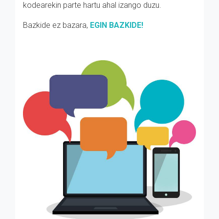
kodearekin parte hartu ahal izango duzu.
Bazkide ez bazara,
EGIN BAZKIDE!