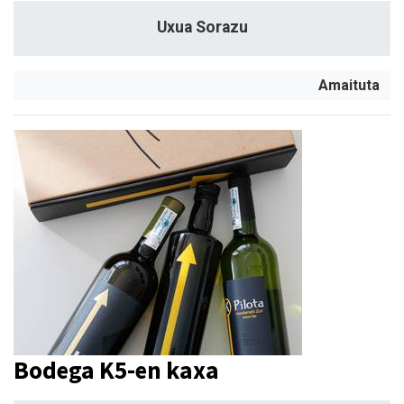
Uxua Sorazu
Amaituta
Bodega K5-en kaxa