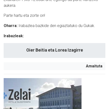
aukera.
Parte hartu eta zorte on!
Oharra:
Irabazlea bazkide den egiaztatuko du Gukak.
Irabazleak:
Oier Beitia eta Lorea Izagirre
Amaituta