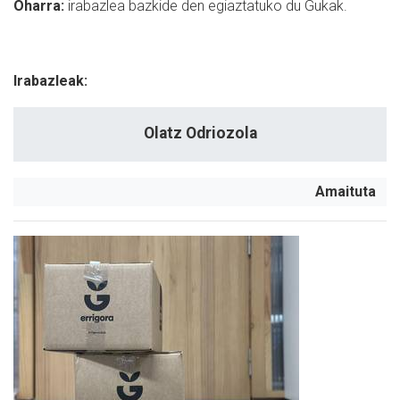
Oharra:
i
rabazlea bazkide den egiaztatuko du Gukak.
Irabazleak:
Olatz Odriozola
Amaituta