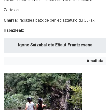
Zorte on!
Oharra:
irabazlea bazkide den egiaztatuko du Gukak.
Irabazleak:
Igone Saizabal eta Eñaut Frantzesena
Amaituta