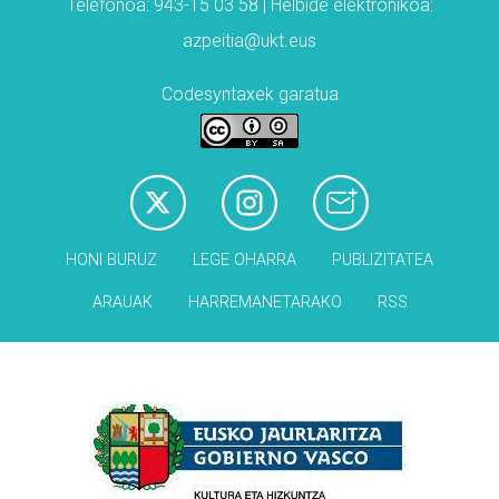
Telefonoa: 943-15 03 58 | Helbide elektronikoa:
azpeitia@ukt.eus
Codesyntaxek garatua
HONI BURUZ
LEGE OHARRA
PUBLIZITATEA
ARAUAK
HARREMANETARAKO
RSS
Babesleak