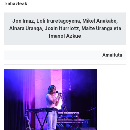
Irabazleak:
Jon Imaz, Loli Iruretagoyena, Mikel Anakabe,
Ainara Uranga, Joxin Iturriotz, Maite Uranga eta
Imanol Azkue
Amaituta