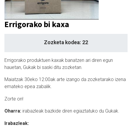
Errigorako bi kaxa
Zozketa kodea: 22
Errigorako produktuen kaxak banatzen ari diren egun
hauetan, Gukak bi saski ditu zozketan.
Maiatzak 30eko 12:00ak arte izango da zozketarako izena
emateko epea zabalik.
Zorte on!
Oharra:
i
rabazleak bazkide diren egiaztatuko du Gukak.
Irabazleak: