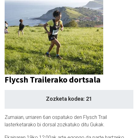
Flycsh Trailerako dortsala
Zozketa kodea: 21
Zumaian, urriaren 6an ospatuko den Flysch Trail
lasterketarako bi dorsal zozkatuko ditu Gukak.
Ekainaren 19ko 12:00ak arte egongo da parte hartzeko