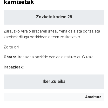
kamisetak
Zozketa kodea: 28
Zarauzko Arraio Irratiaren urteaurrena dela eta poltsa eta
kamisek ditugu bazkideen artean zozkatzeko.
Zorte on!
Oharra:
irabazlea bazkide den egiaztatuko du Gukak.
Irabazleak:
Iker Zulaika
Amaituta