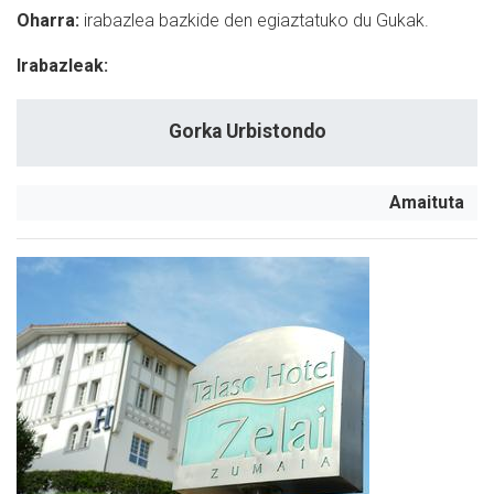
Oharra:
irabazlea bazkide den egiaztatuko du Gukak.
Irabazleak:
Gorka Urbistondo
Amaituta