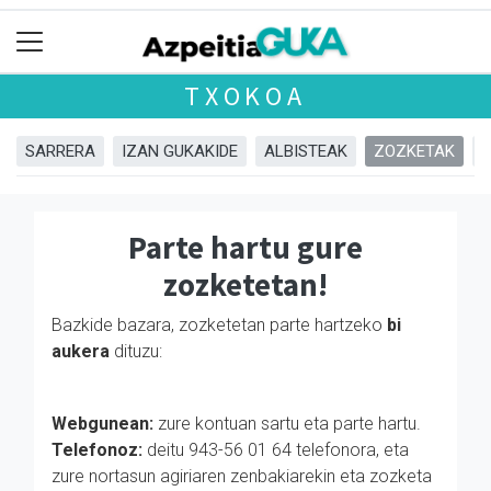
TXOKOA
SARRERA
IZAN GUKAKIDE
ALBISTEAK
ZOZKETAK
Parte hartu gure
zozketetan!
Bazkide bazara, zozketetan parte hartzeko
bi
aukera
dituzu:
Webgunean:
zure kontuan sartu eta parte hartu.
Telefonoz:
deitu 943-56 01 64 telefonora, eta
zure nortasun agiriaren zenbakiarekin eta zozketa