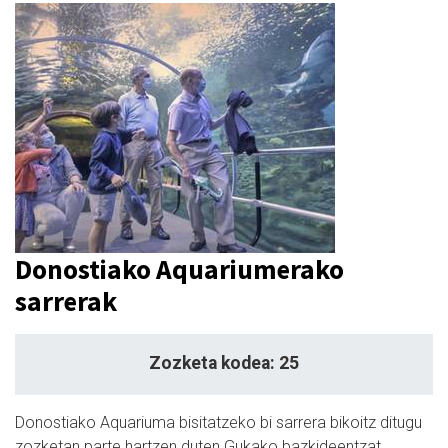
Donostiako Aquariumerako
sarrerak
Zozketa kodea: 25
Donostiako Aquariuma bisitatzeko bi sarrera bikoitz ditugu
zozketan parte hartzen duten Gukako bazkideentzat.