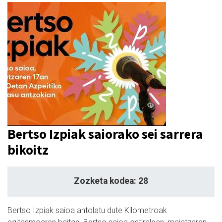
Bertso Izpiak saiorako sei sarrera
bikoitz
Zozketa kodea: 28
Bertso Izpiak saioa antolatu dute Kilometroak