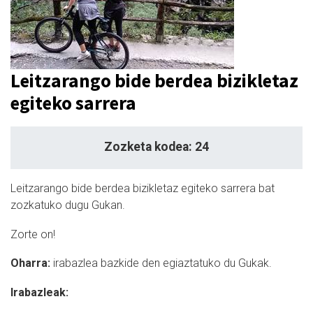
Leitzarango bide berdea bizikletaz
egiteko sarrera
Zozketa kodea: 24
Leitzarango bide berdea bizikletaz egiteko sarrera bat
zozkatuko dugu Gukan.
Zorte on!
Oharra:
irabazlea bazkide den egiaztatuko du Gukak.
Irabazleak: