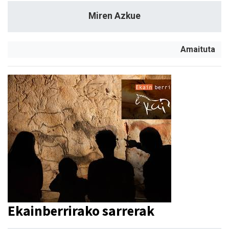
Miren Azkue
Amaituta
Ekainberrirako sarrerak