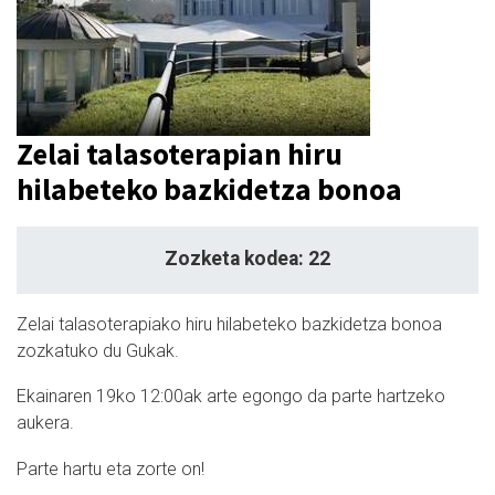
Zelai talasoterapian hiru
hilabeteko bazkidetza bonoa
Zozketa kodea: 22
Zelai talasoterapiako hiru hilabeteko bazkidetza bonoa
zozkatuko du Gukak.
Ekainaren 19ko 12:00ak arte egongo da parte hartzeko
aukera.
Parte hartu eta zorte on!