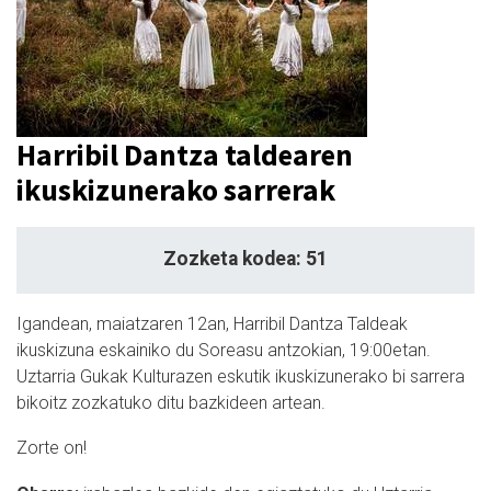
Harribil Dantza taldearen
ikuskizunerako sarrerak
Zozketa kodea: 51
Igandean, maiatzaren 12an, Harribil Dantza Taldeak
ikuskizuna eskainiko du Soreasu antzokian, 19:00etan.
Uztarria Gukak Kulturazen eskutik ikuskizunerako bi sarrera
bikoitz zozkatuko ditu bazkideen artean.
Zorte on!