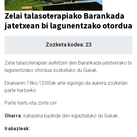
Zelai talasoterapiako Barankada
jatetxean bi lagunentzako otordua
Zozketa kodea: 23
Zelai talasoterapian aurkitzen den Barankada jatetxerako bi
lagunentzako otordua zozkatuko du Gukak.
Ekainaren 19ko 12:00ak arte egongo da aukera zozketan
parte hartzeko
Parte hartu eta zorte on!
Oharra:
irabazlea bazkide den egiaztatuko du Gukak.
Irabazleak: