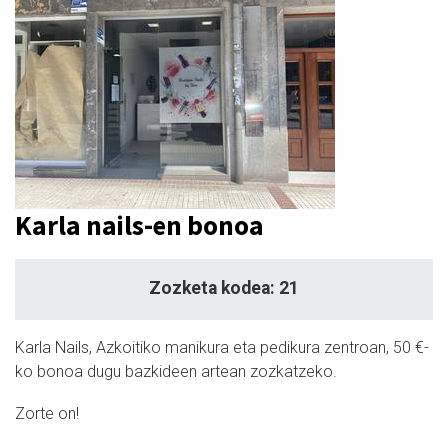
Karla nails-en bonoa
Zozketa kodea: 21
Karla Nails, Azkoitiko manikura eta pedikura zentroan, 50 €-
ko bonoa dugu bazkideen artean zozkatzeko.
Zorte on!