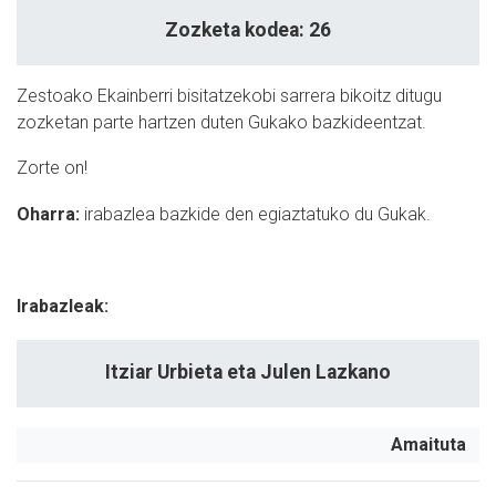
Zozketa kodea: 26
Zestoako Ekainberri bisitatzekobi sarrera bikoitz ditugu
zozketan parte hartzen duten Gukako bazkideentzat.
Zorte on!
Oharra:
irabazlea bazkide den egiaztatuko du Gukak.
Irabazleak:
Itziar Urbieta eta Julen Lazkano
Amaituta