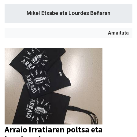
Mikel Etxabe eta Lourdes Beñaran
Amaituta
Arraio Irratiaren poltsa eta