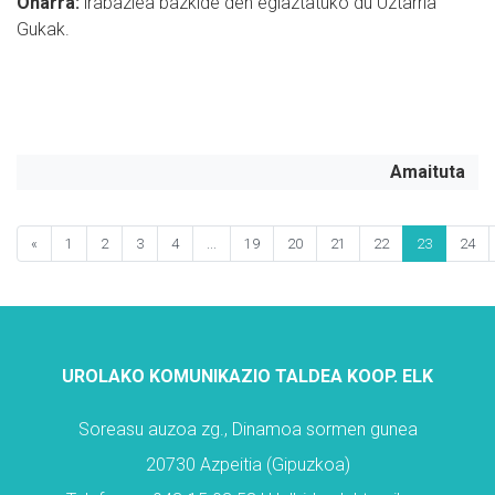
Oharra:
irabazlea bazkide den egiaztatuko du Uztarria
Gukak.
Amaituta
«
1
2
3
4
...
19
20
21
22
23
24
UROLAKO KOMUNIKAZIO TALDEA KOOP. ELK
Soreasu auzoa zg., Dinamoa sormen gunea
20730 Azpeitia (Gipuzkoa)