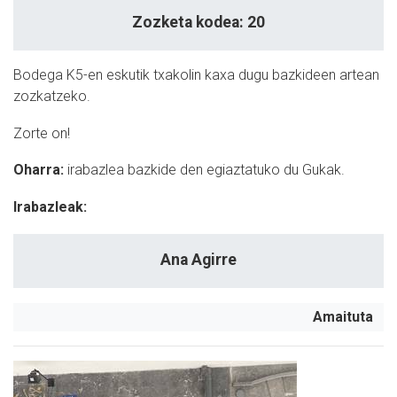
Zozketa kodea: 20
Bodega K5-en eskutik txakolin kaxa dugu bazkideen artean
zozkatzeko.
Zorte on!
Oharra:
i
rabazlea bazkide den egiaztatuko du Gukak.
Irabazleak:
Ana Agirre
Amaituta