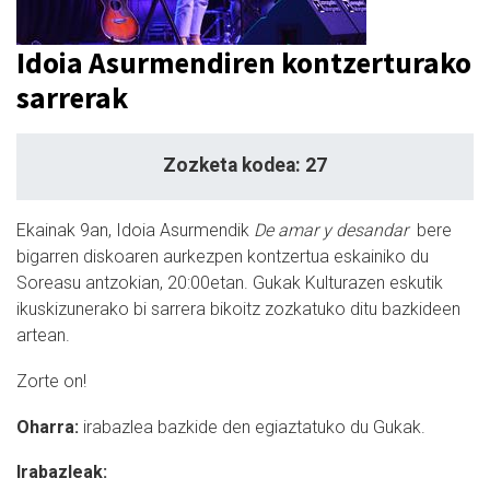
Idoia Asurmendiren kontzerturako
sarrerak
Zozketa kodea: 27
Ekainak 9an, Idoia Asurmendik
De amar y desandar
bere
bigarren diskoaren aurkezpen kontzertua eskainiko du
Soreasu antzokian, 20:00etan. Gukak Kulturazen eskutik
ikuskizunerako bi sarrera bikoitz zozkatuko ditu bazkideen
artean.
Zorte on!
Oharra:
irabazlea bazkide den egiaztatuko du Gukak.
Irabazleak: