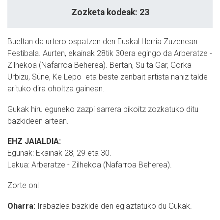
Zozketa kodeak: 23
Bueltan da urtero ospatzen den Euskal Herria Zuzenean
Festibala. Aurten, ekainak 28tik 30era egingo da Arberatze -
Zilhekoa (Nafarroa Beherea). Bertan, Su ta Gar, Gorka
Urbizu, Süne, Ke Lepo eta beste zenbait artista nahiz talde
arituko dira oholtza gainean.
Gukak hiru eguneko zazpi sarrera bikoitz zozkatuko ditu
bazkideen artean.
EHZ JAIALDIA:
Egunak: Ekainak 28, 29 eta 30.
Lekua: Arberatze - Zilhekoa (Nafarroa Beherea).
Zorte on!
Oharra:
Irabazlea bazkide den egiaztatuko du Gukak.