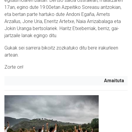
egitasmoaren baitan. Bertso saioa ostiralean, maiatzaren
17an, egino dute 19:00etan Azpeitiko Soreasu antzokian,
eta bertan parte hartuko dute Andoni Egaña, Amets
Arzallus, Jone Uria, Eneritz Artetxe, Naia Arrizabalaga eta
Jokin Uranga bertsolariek. Haritz Etxeberriak, berriz, gai-
jartzaile lanak egingo ditu.
Gukak sei sarrera bikoitz zozkatuko ditu bere irakurleen
artean.
Zorte on!
Amaituta