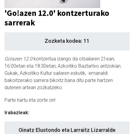
'Go!azen 12.0' kontzerturako
sarrerak
Zozketa kodea: 11
Go!azen 12.0
kontzertua izango da otsailaren 21ean,
16:00etan eta 18:30etan, Azkoitiko Baztartxo antzokian.
Gukak, Azkoitiko Kultur sailaren eskutik, emanaldi
bakoitzerako sarrera bikoitz bana ditu parte hartzen
dutenen artean zozkatzeko.
Parte hartu eta zorte on!
Irabazleak:
Oinatz Elustondo eta Larraitz Lizarralde