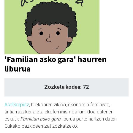
'Familian asko gara' haurren
liburua
Zozketa kodea: 72
Ara!Gorputz
, hilekoaren zikloa, ekonomia feminista,
antiarrazakeria eta ekofeminismoa lan ildoa dutenen
eskutik
Familian asko gara
liburua parte hartzen duten
Gukako bazkideentzat zozkatzeko.