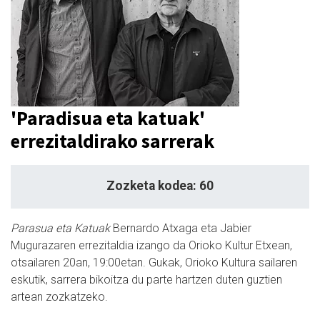
'Paradisua eta katuak'
errezitaldirako sarrerak
Zozketa kodea: 60
Parasua eta Katuak
Bernardo Atxaga eta Jabier
Mugurazaren errezitaldia izango da Orioko Kultur Etxean,
otsailaren 20an, 19:00etan. Gukak, Orioko Kultura sailaren
eskutik, sarrera bikoitza du parte hartzen duten guztien
artean zozkatzeko.