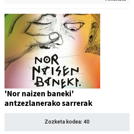
'Nor naizen baneki'
antzezlanerako sarrerak
Zozketa kodea: 40