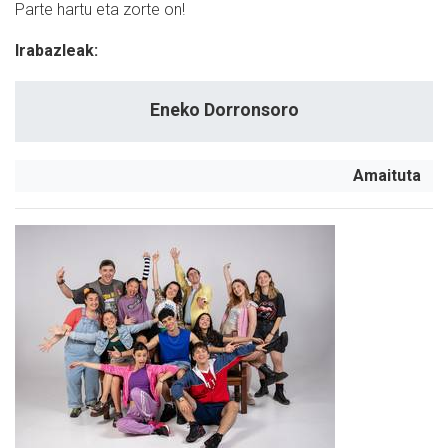
Parte hartu eta zorte on!
Irabazleak:
Eneko Dorronsoro
Amaituta