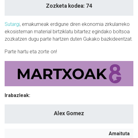
Zozketa kodea: 74
Sutargi
, emakumeak erdigune diren ekonomia zirkularreko
ekosisteman material birtziklatu bitartez egindako boltsoa
zozkatzen dugu parte hartzen duten Gukako bazkideentzat.
Parte hartu eta zorte on!
Irabazleak:
Alex Gomez
Amaituta