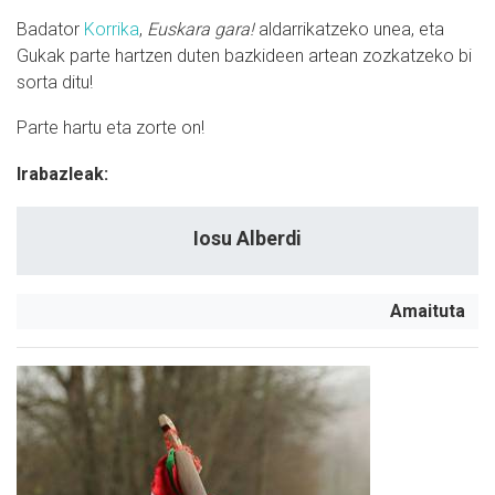
Badator
Korrika
,
Euskara gara!
aldarrikatzeko unea, eta
Gukak parte hartzen duten bazkideen artean zozkatzeko bi
sorta ditu!
Parte hartu eta zorte on!
Irabazleak:
Iosu Alberdi
Amaituta