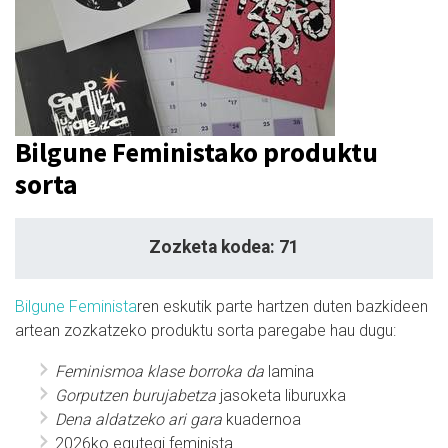
Bilgune Feministako produktu
sorta
Zozketa kodea: 71
Bilgune Feminista
ren eskutik parte hartzen duten bazkideen
artean zozkatzeko produktu sorta paregabe hau dugu:
Feminismoa klase borroka da
lamina
Gorputzen burujabetza
jasoketa liburuxka
Dena aldatzeko ari gara
kuadernoa
2026ko egutegi feminista