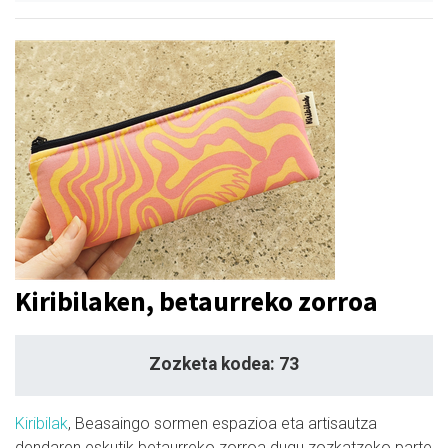
Kiribilaken, betaurreko zorroa
Zozketa kodea: 73
Kiribilak
, Beasaingo sormen espazioa eta artisautza
dendaren eskutik betaurreko zorroa dugu zozkatzeko parte