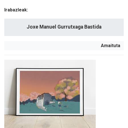
Irabazleak:
Joxe Manuel Gurrutxaga Bastida
Amaituta