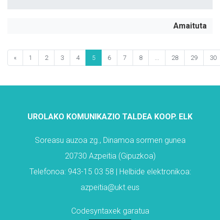
Amaituta
«
1
2
3
4
5
6
7
8
...
28
29
30
UROLAKO KOMUNIKAZIO TALDEA KOOP. ELK
Soreasu auzoa zg., Dinamoa sormen gunea
20730 Azpeitia (Gipuzkoa)
Telefonoa: 943-15 03 58 | Helbide elektronikoa:
azpeitia@ukt.eus
Codesyntaxek garatua