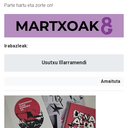
Parte hartu eta zorte on!
Irabazleak:
Usutxu Illarramendi
Amaituta