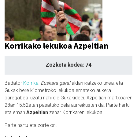
Korrikako lekukoa Azpeitian
Zozketa kodea: 74
Badator
Korrika
,
Euskara gara!
aldarrikatzeko unea, eta
Gukak bere kilometroko lekukoa emateko aukera
paregabea luzatu nahi die Gukakideei. Azpeitian martxoaren
28an 15:52etan pasatuko dela aurreikusten da. Parte hartu
eta eman
Azpeitian
zehar Korrikaren lekukoa.
Parte hartu eta zorte on!