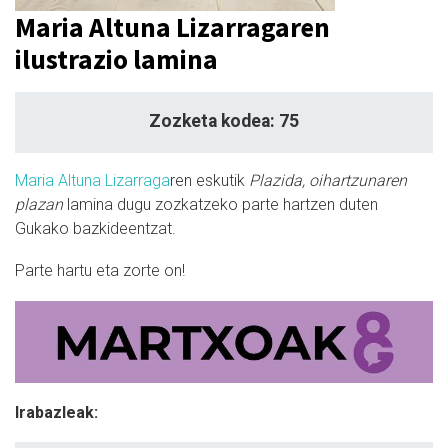
Maria Altuna Lizarragaren
ilustrazio lamina
Zozketa kodea: 75
Maria Altuna Lizarraga
ren eskutik
Plazida, oihartzunaren
plazan
lamina dugu zozkatzeko parte hartzen duten
Gukako bazkideentzat.
Parte hartu eta zorte on!
Irabazleak: