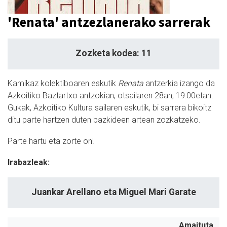
'Renata' antzezlanerako sarrerak
Zozketa kodea: 11
Kamikaz kolektiboaren eskutik
Renata
antzerkia izango da
Azkoitiko Baztartxo antzokian, otsailaren 28an, 19:00etan.
Gukak, Azkoitiko Kultura sailaren eskutik, bi sarrera bikoitz
ditu parte hartzen duten bazkideen artean zozkatzeko.
Parte hartu eta zorte on!
Irabazleak:
Juankar Arellano eta Miguel Mari Garate
Amaituta