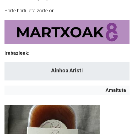
Parte hartu eta zorte on!
Irabazleak:
Ainhoa Aristi
Amaituta