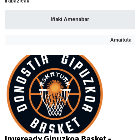
Irabazleak:
Iñaki Amenabar
Amaituta
Inveready Gipuzkoa Basket -