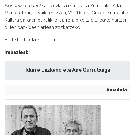
Nor naizen baneki
antzezlana izango da Zumaiako Aita
Mari aretoan, otsailaren 27an, 20:00etan. Gukak, Zumaiako
Kultura sailaren eskutik, bi sarrera bikoitz ditu parte hartzen
duten bazkideen artean zozkatzeko.
Parte hartu eta zorte on!
Irabazleak:
Idurre Lazkano eta Ane Gurrutxaga
Amaituta