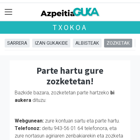
TXOKOA
SARRERA
IZAN GUKAKIDE
ALBISTEAK
ZOZKETAK
Parte hartu gure
zozketetan!
Bazkide bazara, zozketetan parte hartzeko
bi
aukera
dituzu:
Webgunean:
zure kontuan sartu eta parte hartu.
Telefonoz:
deitu 943-56 01 64 telefonora, eta
zure nortasun agiriaren zenbakiarekin eta zozketa