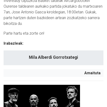
Inveready Gipuzkoa Basket taldeak Aircargobookin
Ourense taldearen aurkako partida jokatuko du martxoaren
7an, Jose Antonio Gasca kiroldegian, 18:00etan. Gukak,
parte hartzen duten bazkideen artean zozkatzeko sarrera
bikoitza du.
Parte hartu eta zorte on!
Irabazleak:
Mila Alberdi Gorrotxategi
Amaituta