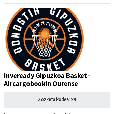
Inveready Gipuzkoa Basket -
Aircargobookin Ourense
Zozketa kodea: 29