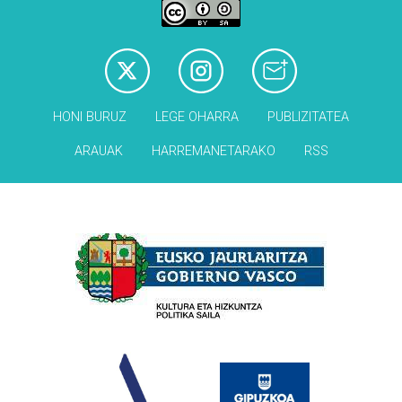
HONI BURUZ
LEGE OHARRA
PUBLIZITATEA
ARAUAK
HARREMANETARAKO
RSS
Babesleak