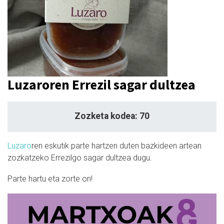
Luzaroren Errezil sagar dultzea
Zozketa kodea: 70
Luzaro
ren eskutik parte hartzen duten bazkideen artean
zozkatzeko Errezilgo sagar dultzea dugu.
Parte hartu eta zorte on!