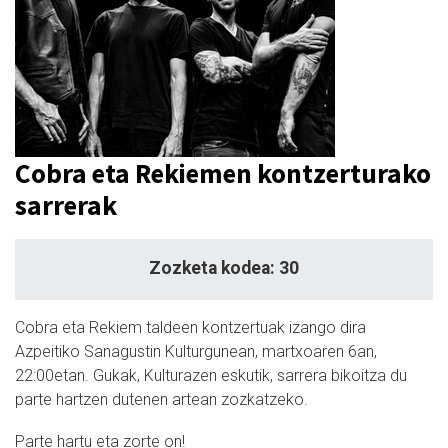
Cobra eta Rekiemen kontzerturako
sarrerak
Zozketa kodea: 30
Cobra eta Rekiem taldeen kontzertuak izango dira
Azpeitiko Sanagustin Kulturgunean, martxoaren 6an,
22:00etan. Gukak, Kulturazen eskutik, sarrera bikoitza du
parte hartzen dutenen artean zozkatzeko.
Parte hartu eta zorte on!