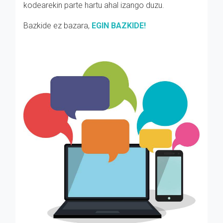
kodearekin parte hartu ahal izango duzu.
Bazkide ez bazara,
EGIN BAZKIDE!