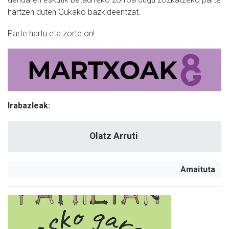
hartzen duten Gukako bazkideentzat.
Parte hartu eta zorte on!
Irabazleak:
Olatz Arruti
Amaituta