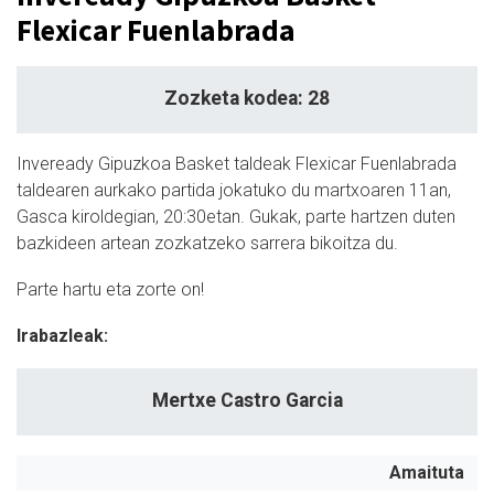
Flexicar Fuenlabrada
Zozketa kodea: 28
Inveready Gipuzkoa Basket taldeak Flexicar Fuenlabrada
taldearen aurkako partida jokatuko du martxoaren 11an,
Gasca kiroldegian, 20:30etan. Gukak, parte hartzen duten
bazkideen artean zozkatzeko sarrera bikoitza du.
Parte hartu eta zorte on!
Irabazleak:
Mertxe Castro Garcia
Amaituta