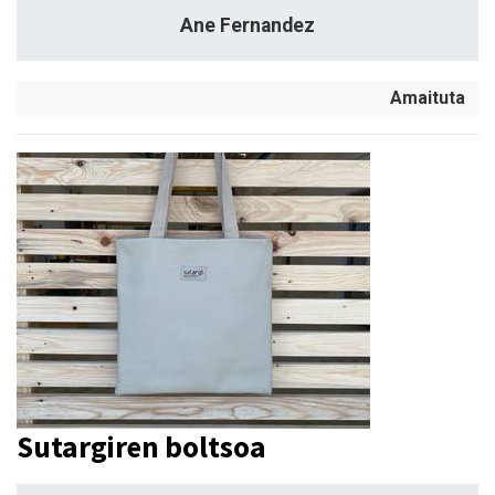
Ane Fernandez
Amaituta
Sutargiren boltsoa