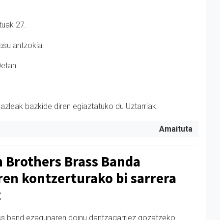
tuak 27.
asu antzokia.
0etan.
azleak bazkide diren egiaztatuko du Uztarriak.
Amaituta
 Brothers Brass Banda
ren kontzerturako bi sarrera
z
ss band ezagunaren doinu dantzagarriez gozatzeko