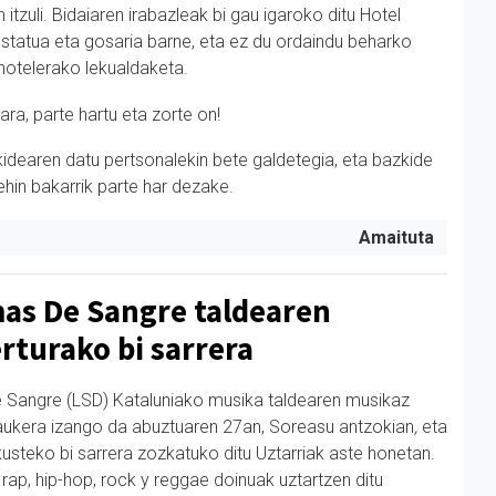
 itzuli. Bidaiaren irabazleak bi gau igaroko ditu Hotel
statua eta gosaria barne, eta ez du ordaindu beharko
 hotelerako lekualdaketa.
ra, parte hartu eta zorte on!
idearen datu pertsonalekin bete galdetegia, eta bazkide
hin bakarrik parte har dezake.
Amaituta
as De Sangre taldearen
rturako bi sarrera
 Sangre (LSD) Kataluniako musika taldearen musikaz
ukera izango da abuztuaren 27an, Soreasu antzokian
,
eta
usteko bi sarrera zozkatuko ditu Uztarriak aste honetan.
rap, hip-hop, rock y reggae doinuak uztartzen ditu