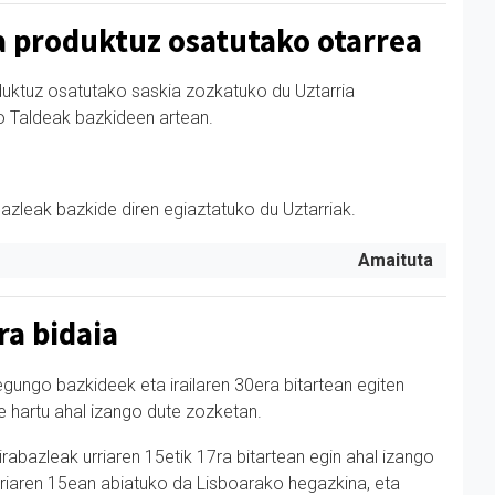
 produktuz osatutako otarrea
uktuz osatutako saskia zozkatuko du Uztarria
 Taldeak bazkideen artean.
azleak bazkide diren egiaztatuko du Uztarriak.
Amaituta
ra bidaia
egungo bazkideek eta irailaren 30era bitartean egiten
e hartu ahal izango dute zozketan.
rabazleak urriaren 15etik 17ra bitartean egin ahal izango
rriaren 15ean abiatuko da Lisboarako hegazkina, eta