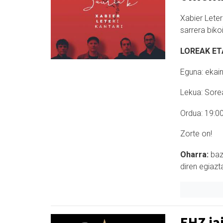
Xabier Let
sarrera biko
LOREAK ET
Eguna: ekai
Lekua: Sore
Ordua: 19:0
Zorte on!
Oharra:
baz
diren egiazt
EHZ ja