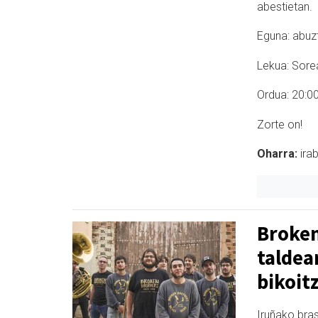
abestietan.
Eguna: abuz
Lekua: Sore
Ordua: 20:0
Zorte on!
Oharra:
i
rab
Broken
taldea
bikoit
Iruñako bra