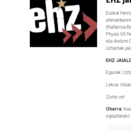
Euskal Herri
etenaldiaren
(Nafarroa Be
Physis VS No
eta Andoni O
Uztarriak ja
EHZ JAIAL
Egunak: Uzta
Lekua: Irisa
Zorte on!
Oharra:
baz
egiaztatuko 