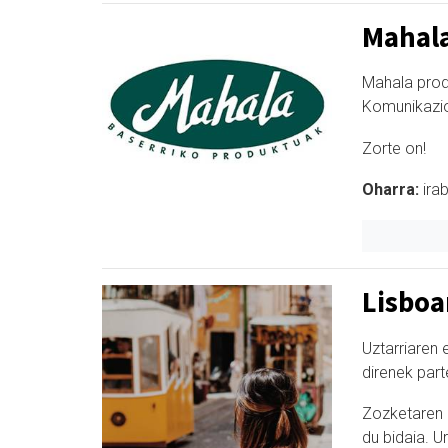
Mahala
Mahala prod
Komunikazio
Zorte on!
Oharra:
i
rab
Lisboa
Uztarriaren 
direnek part
Zozketaren i
du bidaia. U