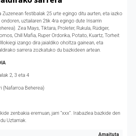
a Zuzenean festibalak 25 urte egingo ditu aurten, eta iazko
 ondoren, uztailaren 2tik 4ra egingo dute Irisarrin
herea). Zea Mays, Tiktara, Proleter, Rukula, Rüdiger,
mos, Chill Mafia, Ruper Ordorika, Potato, Kuartz, Torheit
llokiegi izango dira jaialdiko oholtza gainean, eta
ialdirako sarrera zozkatuko du bazkideen artean.
DIA
ilak 2, 3 eta 4
rri (Nafarroa Beherea)
kide zenbakia eremuan, jarri "
xxx
". Irabazlea bazkide den
du Uztarriak.
Amaituta