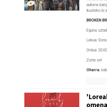
aukera izan
ikusteko bi 
BROKEN B
Eguna: uztai
Lekua: Sore
Ordua: 20:0
Zorte on!
Oharra:
i
rab
'Lorea
omenal