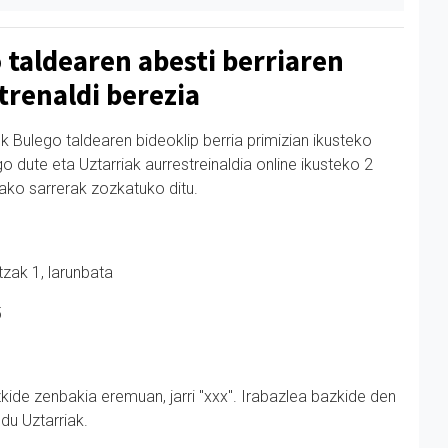
 taldearen abesti berriaren
trenaldi berezia
k Bulego taldearen bideoklip berria primizian ikusteko
o dute eta Uztarriak aurrestreinaldia online ikusteko 2
ako sarrerak zozkatuko ditu.
zak 1, larunbata
5
kide zenbakia eremuan, jarri "
xxx
". Irabazlea bazkide den
du Uztarriak.