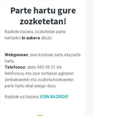
Parte hartu gure
zozketetan!
Bazkide bazara, zozketetan parte
hartzeko
bi aukera
dituzu:
Webgunean:
zure kontuan sartu eta parte
hartu.
Telefonoz:
deitu 943-56 01 64
telefonora, eta zure nortasun agiriaren
zenbakiarekin eta zozketa kodearekin
parte hartu ahal izango duzu.
Bazkide ez bazara,
EGIN BAZKIDE!