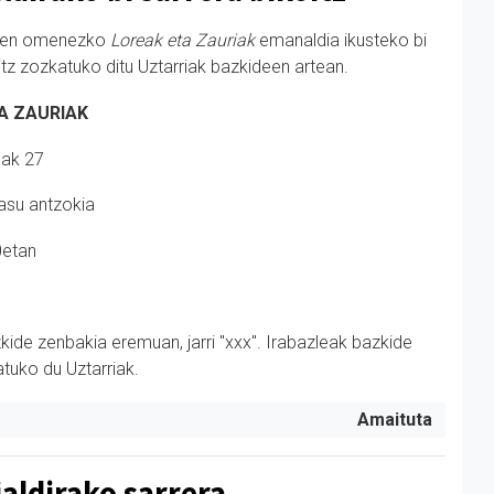
eren omenezko
Loreak eta Zauriak
emanaldia ikusteko bi
itz zozkatuko ditu Uztarriak bazkideen artean.
A ZAURIAK
nak 27
asu antzokia
0etan
kide zenbakia eremuan, jarri "
xxx
". Irabazleak bazkide
atuko du Uztarriak.
Amaituta
ialdirako sarrera