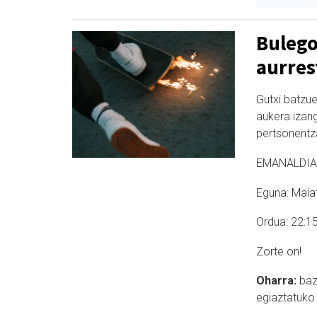
Bulego
aurres
Gutxi batzue
aukera izang
pertsonentz
EMANALDIA
Eguna: Maiat
Ordua: 22:1
Zorte on!
Oharra:
baz
egiaztatuko 