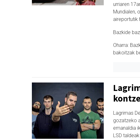
urriaren 17an
Mundialen, o
aireportutik
Bazkide baza
Oharra: Bazk
bakoitzak be
Lagrim
kontze
Lagrimas De
gozatzeko a
emanaldia ik
LSD taldeak 