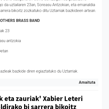
go da uztailaren 23an, Soreasu Antzokian
,
eta emanaldia
sarrera bikoitz zozkatuko ditu Uztarriak bazkideen artean.
ROTHERS BRASS BAND
lak 23
asu antzokia
0etan
azleak bazkide diren egiaztatuko du Uztarriak.
Amaituta
k eta zauriak' Xabier Leteri
dirako bi sarrera bikoitz