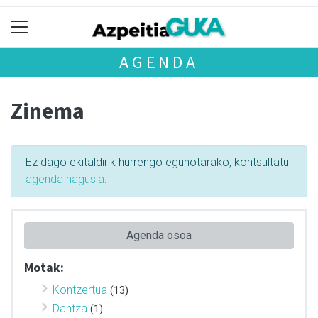
AGENDA
Zinema
Ez dago ekitaldirik hurrengo egunotarako, kontsultatu
agenda nagusia
.
Agenda osoa
Motak:
Kontzertua
(13)
Dantza
(1)