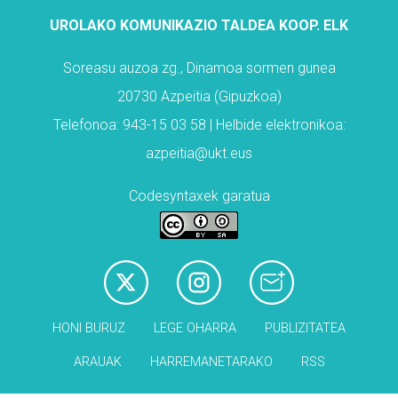
UROLAKO KOMUNIKAZIO TALDEA KOOP. ELK
Soreasu auzoa zg., Dinamoa sormen gunea
20730 Azpeitia (Gipuzkoa)
Telefonoa: 943-15 03 58 | Helbide elektronikoa:
azpeitia@ukt.eus
Codesyntaxek garatua
HONI BURUZ
LEGE OHARRA
PUBLIZITATEA
ARAUAK
HARREMANETARAKO
RSS