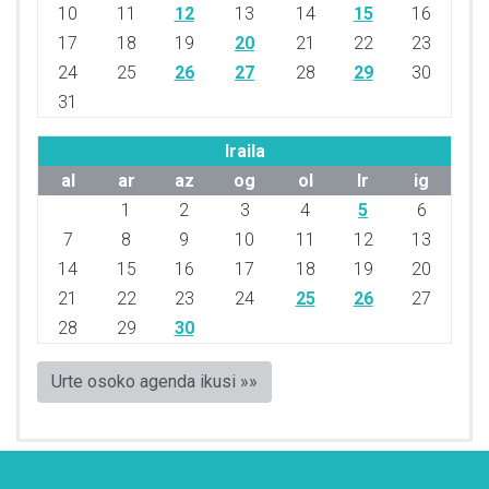
10
11
12
13
14
15
16
17
18
19
20
21
22
23
24
25
26
27
28
29
30
31
Iraila
al
ar
az
og
ol
lr
ig
1
2
3
4
5
6
7
8
9
10
11
12
13
14
15
16
17
18
19
20
21
22
23
24
25
26
27
28
29
30
Urte osoko agenda ikusi »»