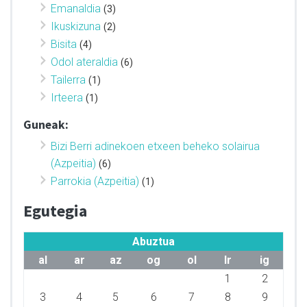
Emanaldia
(3)
Ikuskizuna
(2)
Bisita
(4)
Odol ateraldia
(6)
Tailerra
(1)
Irteera
(1)
Guneak:
Bizi Berri adinekoen etxeen beheko solairua
(Azpeitia)
(6)
Parrokia (Azpeitia)
(1)
Egutegia
Abuztua
al
ar
az
og
ol
lr
ig
1
2
3
4
5
6
7
8
9