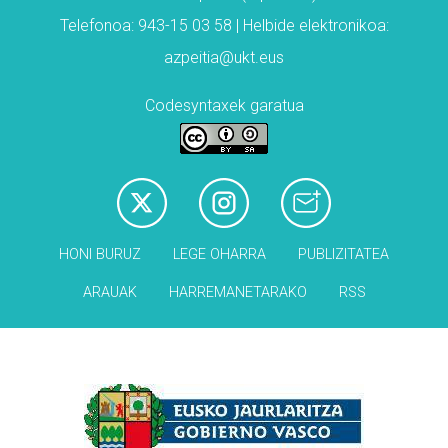
Telefonoa: 943-15 03 58 | Helbide elektronikoa:
azpeitia@ukt.eus
Codesyntaxek garatua
HONI BURUZ
LEGE OHARRA
PUBLIZITATEA
ARAUAK
HARREMANETARAKO
RSS
Babesleak