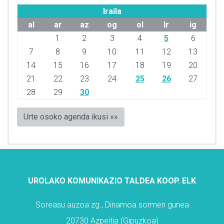
Iraila
al
ar
az
og
ol
lr
ig
1
2
3
4
5
6
7
8
9
10
11
12
13
14
15
16
17
18
19
20
21
22
23
24
25
26
27
28
29
30
Urte osoko agenda ikusi »»
UROLAKO KOMUNIKAZIO TALDEA KOOP. ELK
Soreasu auzoa zg., Dinamoa sormen gunea
20730 Azpeitia (Gipuzkoa)