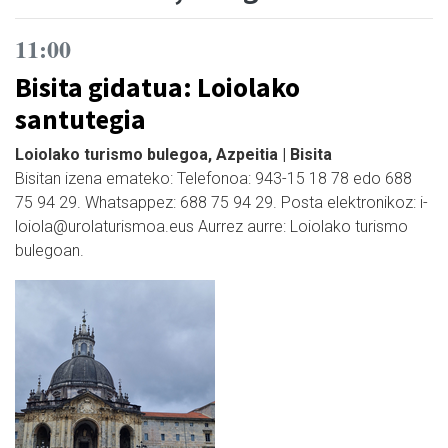
11:00
Bisita gidatua: Loiolako
santutegia
Loiolako turismo bulegoa, Azpeitia | Bisita
Bisitan izena emateko: Telefonoa: 943-15 18 78 edo 688
75 94 29. Whatsappez: 688 75 94 29. Posta elektronikoz: i-
loiola@urolaturismoa.eus Aurrez aurre: Loiolako turismo
bulegoan.