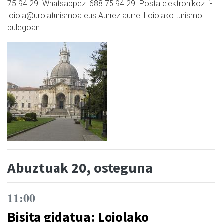
75 94 29. Whatsappez: 688 75 94 29. Posta elektronikoz: i-
loiola@urolaturismoa.eus Aurrez aurre: Loiolako turismo
bulegoan.
Abuztuak 20, osteguna
11:00
Bisita gidatua: Loiolako