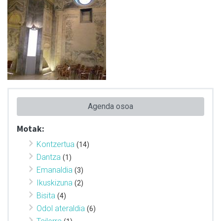
Agenda osoa
Motak:
Kontzertua
(14)
Dantza
(1)
Emanaldia
(3)
Ikuskizuna
(2)
Bisita
(4)
Odol ateraldia
(6)