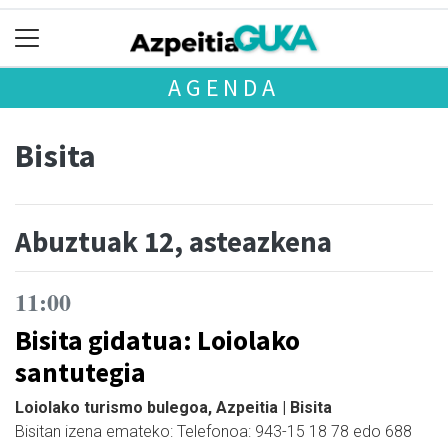
AGENDA
Bisita
Abuztuak 12, asteazkena
11:00
Bisita gidatua: Loiolako
santutegia
Loiolako turismo bulegoa, Azpeitia | Bisita
Bisitan izena emateko: Telefonoa: 943-15 18 78 edo 688