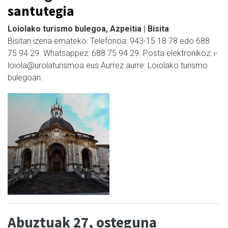
santutegia
Loiolako turismo bulegoa, Azpeitia | Bisita
Bisitan izena emateko: Telefonoa: 943-15 18 78 edo 688
75 94 29. Whatsappez: 688 75 94 29. Posta elektronikoz: i-
loiola@urolaturismoa.eus Aurrez aurre: Loiolako turismo
bulegoan.
Abuztuak 27, osteguna