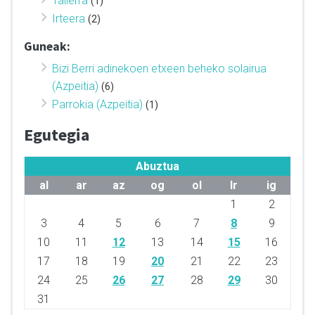
Tailerra
(1)
Irteera
(2)
Guneak:
Bizi Berri adinekoen etxeen beheko solairua
(Azpeitia)
(6)
Parrokia (Azpeitia)
(1)
Egutegia
Abuztua
al
ar
az
og
ol
lr
ig
1
2
3
4
5
6
7
8
9
10
11
12
13
14
15
16
17
18
19
20
21
22
23
24
25
26
27
28
29
30
31