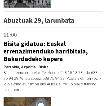
Abuztuak 29, larunbata
11:00
Bisita gidatua: Euskal
errenazimenduko harribitxia,
Bakardadeko kapera
Parrokia, Azpeitia | Bisita
Bisitan izena emateko: Telefonoa: 943-15 18 78 edo 688
75 94 29. Whatsappez: 688 75 94 29. Posta elektronikoz: i-
loiola@urolaturismoa.eus Aurrez aurre: Loiolako turismo
bulegoan.