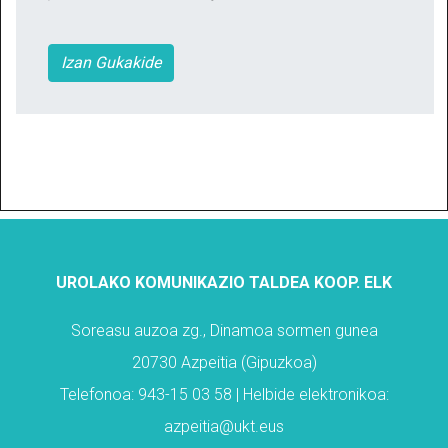
Izan Gukakide
UROLAKO KOMUNIKAZIO TALDEA KOOP. ELK
Soreasu auzoa zg., Dinamoa sormen gunea
20730 Azpeitia (Gipuzkoa)
Telefonoa: 943-15 03 58 | Helbide elektronikoa:
azpeitia@ukt.eus