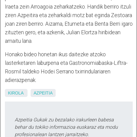
Iraeta zein Arroagoia zeharkatzeko. Handik berriro itzuli
ziren Azpeitira eta zeharkaldi motz bat eginda Zestoara
joan ziren berriro. Aizarna, Etumeta eta Benta Berri igaro
zituzten gero, eta azkenik, Julian Elortza hiribidean
amaitu lana.
Honako bideo honetan ikus daitezke atzoko
lasterketaren laburpena eta Gastronomiabaska-Liftra-
Rosmil taldeko Hodei Serrano txirrindulariaren
adierazpenak.
KIROLA
AZPEITIA
Azpeitia Gukak zu bezalako irakurleen babesa
behar du tokiko informazioa euskaraz eta modu
profesionalean lantzen jarraitzeko.