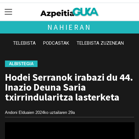
NAHIERAN
TELEBISTA
PODCASTAK
TELEBISTA ZUZENEAN
ALBISTEGIA
Hodei Serranok irabazi du 44.
Inazio Deuna Saria
txirrindularitza lasterketa
Andoni Elduaien
2024ko uztailaren 29a