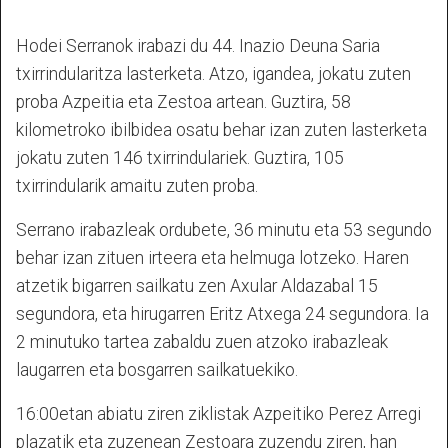
Hodei Serranok irabazi du 44. Inazio Deuna Saria
txirrindularitza lasterketa. Atzo, igandea, jokatu zuten
proba Azpeitia eta Zestoa artean. Guztira, 58
kilometroko ibilbidea osatu behar izan zuten lasterketa
jokatu zuten 146 txirrindulariek. Guztira, 105
txirrindularik amaitu zuten proba.
Serrano irabazleak ordubete, 36 minutu eta 53 segundo
behar izan zituen irteera eta helmuga lotzeko. Haren
atzetik bigarren sailkatu zen Axular Aldazabal 15
segundora, eta hirugarren Eritz Atxega 24 segundora. Ia
2 minutuko tartea zabaldu zuen atzoko irabazleak
laugarren eta bosgarren sailkatuekiko.
16:00etan abiatu ziren ziklistak Azpeitiko Perez Arregi
plazatik eta zuzenean Zestoara zuzendu ziren, han