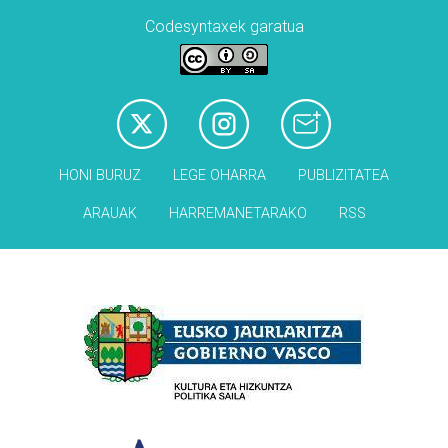
Codesyntaxek garatua
HONI BURUZ
LEGE OHARRA
PUBLIZITATEA
ARAUAK
HARREMANETARAKO
RSS
Babesleak