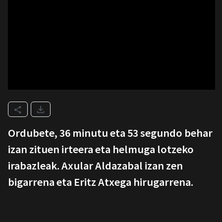
Ordubete, 36 minutu eta 53 segundo behar
izan zituen irteera eta helmuga lotzeko
irabazleak. Axular Aldazabal izan zen
bigarrena eta Eritz Atxega hirugarrena.