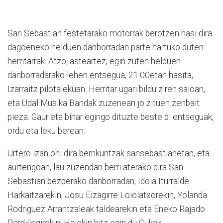
San Sebastian festetarako motorrak berotzen hasi dira
dagoeneko helduen danborradan parte hartuko duten
herritarrak. Atzo, asteartez, egin zuten helduen
danborradarako lehen entsegua, 21:00etan hasita,
Izarraitz pilotalekuan. Herritar ugari bildu ziren saioan,
eta Udal Musika Bandak zuzenean jo zituen zenbait
pieza. Gaur eta bihar egingo dituzte beste bi entseguak,
ordu eta leku berean.
Urtero izan ohi dira berrikuntzak sansebastianetan, eta
aurtengoan, lau zuzendari berri aterako dira San
Sebastian bezperako danborradan; Idoia Iturralde
Harkaitzarekin, Josu Eizagirre Loiolatxorekin, Yolanda
Rodriguez Arrantzaleak taldearekin eta Eneko Rajado