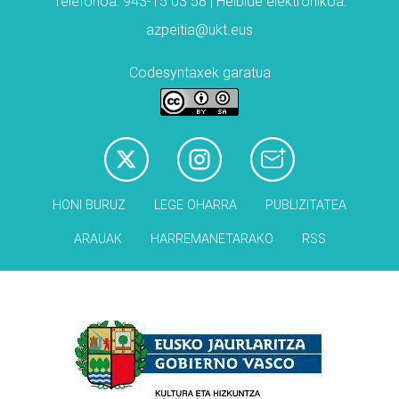
Telefonoa: 943-15 03 58 | Helbide elektronikoa:
azpeitia@ukt.eus
Codesyntaxek garatua
HONI BURUZ
LEGE OHARRA
PUBLIZITATEA
ARAUAK
HARREMANETARAKO
RSS
Babesleak