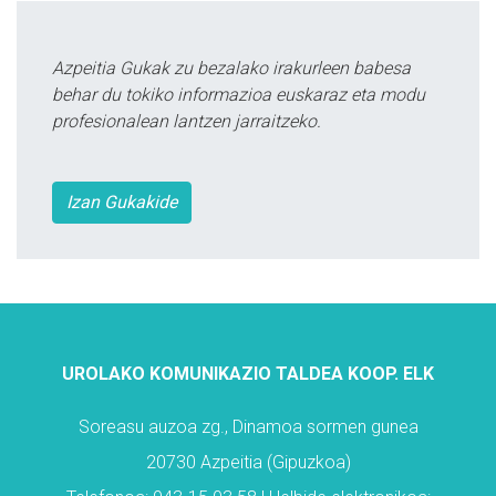
Azpeitia Gukak zu bezalako irakurleen babesa
behar du tokiko informazioa euskaraz eta modu
profesionalean lantzen jarraitzeko.
Izan Gukakide
UROLAKO KOMUNIKAZIO TALDEA KOOP. ELK
Soreasu auzoa zg., Dinamoa sormen gunea
20730 Azpeitia (Gipuzkoa)