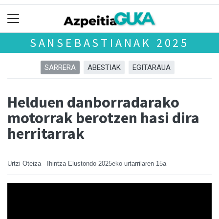
SANSEBASTIANAK 2025
SARRERA
ABESTIAK
EGITARAUA
Helduen danborradarako
motorrak berotzen hasi dira
herritarrak
Urtzi Oteiza - Ihintza Elustondo
2025eko urtarrilaren 15a