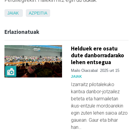
Perdillegirekin. Haiekin hitz egin du Gukak.
JAIAK
AZPEITIA
Erlazionatuak
Helduek ere osatu
dute danborradarako
lehen entsegua
Mailo Oiarzabal
2025 urt 15
JAIAK
Izarraitz pilotalekuko
kantxa danbor-jotzailez
beteta eta harmailetan
ikus-entzule mordoarekin
egin zuten lehen saioa atzo
gauean. Gaur eta bihar
han…