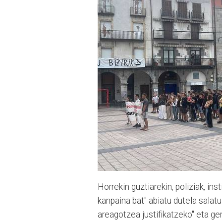
Horrekin guztiarekin, poliziak, in
kanpaina bat" abiatu dutela salat
areagotzea justifikatzeko" eta ge