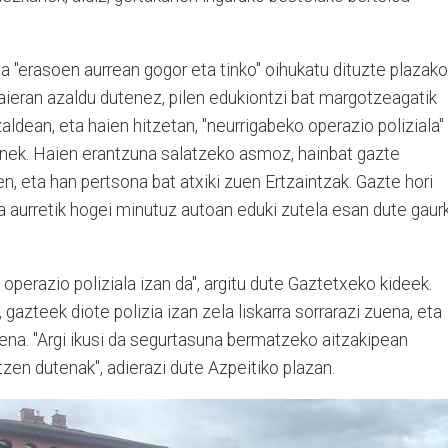
eta "erasoen aurrean gogor eta tinko" oihukatu dituzte plazako
aieran azaldu dutenez, pilen edukiontzi bat margotzeagatik
zaldean, eta haien hitzetan, "neurrigabeko operazio poliziala"
ainek. Haien erantzuna salatzeko asmoz, hainbat gazte
n, eta han pertsona bat atxiki zuen Ertzaintzak. Gazte hori
a aurretik hogei minutuz autoan eduki zutela esan dute gaur
 operazio poliziala izan da", argitu dute Gaztetxeko kideek.
gazteek diote polizia izan zela liskarra sorrarazi zuena, eta
tuena. "Argi ikusi da segurtasuna bermatzeko aitzakipean
tzen dutenak", adierazi dute Azpeitiko plazan.