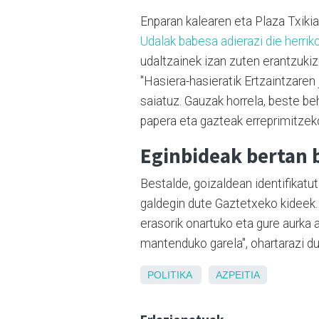
Enparan kalearen eta Plaza Txikia
Udalak babesa adierazi die herrik
udaltzainek izan zuten erantzukiz
"Hasiera-hasieratik Ertzaintzaren 
saiatuz. Gauzak horrela, beste be
papera eta gazteak erreprimitzeko
Eginbideak bertan 
Bestalde, goizaldean identifikatu
galdegin dute Gaztetxeko kideek.
erasorik onartuko eta gure aurka 
mantenduko garela", ohartarazi du
POLITIKA
AZPEITIA