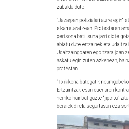
zabaldu dute.
"Jazarpen polizialari aurre egin" 
elkarretaratzean. Protestaren am
pertsona bati isuna jarri diote goi
abiatu dute ertzainek eta udaltz
Udaltzaingoaren egoitzara joan ze
askatu egin zuten azkenean, bain
protestan.
"Txikikeria bategatik neurrigabeko
Ertzaintzak esan duenaren kontra, 
herriko hainbat gazte "jipoitu" zi
beraiek direla segurtasun eza sor