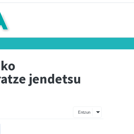
ako
ratze jendetsu
Entzun