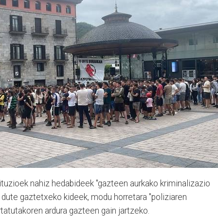
stituzioek nahiz hedabideek "gazteen aurkako kriminalizazio
u dute gaztetxeko kideek, modu horretara "poliziaren
rtatutakoren ardura gazteen gain jartzeko.