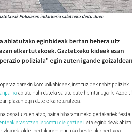
aztetxeak Poliziaren indarkeria salatzeko deitu duen
a abiatutako eginbideak bertan behera utz
lazan elkartutakoek. Gaztetxeko kideek esan
erazio poliziala" egin zuten igande goizaldea
 operazioarekin komunikabideek, instituzioek nahiz poliziak
kanpaina
abiatu nahi dutela salatu dute herritar ugarik. Azpeit
ean plazan egin dute elkarretaratzea.
ena ospatu zuen atzo, baina biharamuneko gertakariek festa
genteak erasotzea leporatu die gazteei
, eta eginbideak abiat
ezkariek, aldiz, gertakarien inguruko bestelako bertsioa