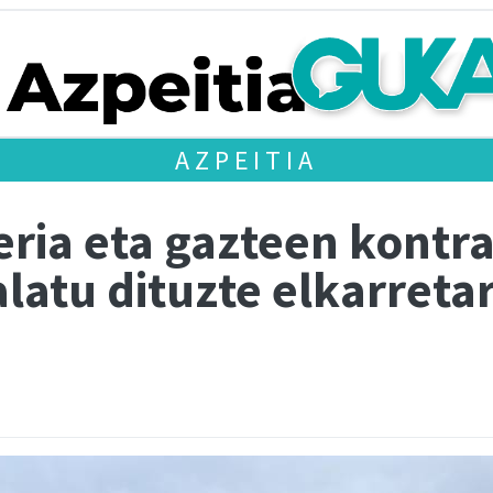
AZPEITIA
eria eta gazteen kontr
alatu dituzte elkarreta