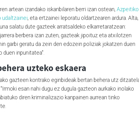
ren artean izandako iskanbilaren berri izan ostean,
Azpeitiko
o udaltzainei
, eta ertzainei leporatu oldartzearen ardura. Alta,
una salatu dute gazteek arratsaldeko elkarretaratzean:
jarrera berbera izan zuten, gazteak jipoituz eta atxilotzen
hin garbi geratu da zein den edozein poliziak jokatzen duen
 duen inpunitatea".
behera uzteko eskaera
tako gazteen kontrako eginbideak bertan behera utz ditzatel
 "Irmoki esan nahi dugu ez dugula gazteon aurkako inolako
abiatuko diren kriminalizazio kanpainen aurrean tinko
te.