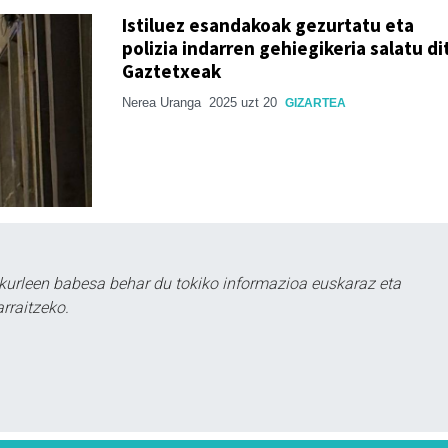
Istiluez esandakoak gezurtatu eta
polizia indarren gehiegikeria salatu di
Gaztetxeak
Nerea Uranga
2025 uzt 20
GIZARTEA
kurleen babesa behar du tokiko informazioa euskaraz eta
rraitzeko.