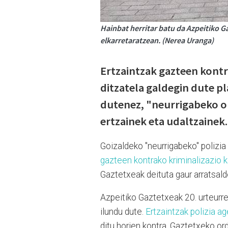
Hainbat herritar batu da Azpeitiko G
elkarretaratzean. (Nerea Uranga)
Ertzaintzak gazteen kontr
ditzatela galdegin dute p
dutenez, "neurrigabeko op
ertzainek eta udaltzainek.
Goizaldeko "neurrigabeko" polizia
gazteen kontrako kriminalizazio 
Gaztetxeak deituta gaur arratsald
Azpeitiko Gaztetxeak 20. urteurr
ilundu dute.
Ertzaintzak polizia a
ditu horien kontra. Gaztetxeko ord