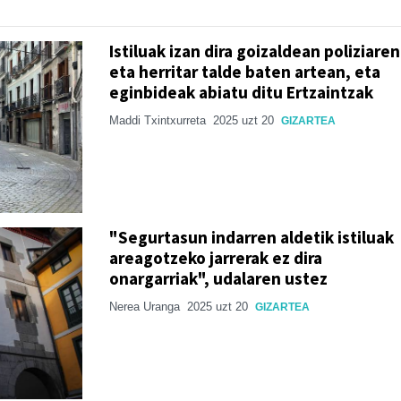
Istiluak izan dira goizaldean poliziaren
eta herritar talde baten artean, eta
eginbideak abiatu ditu Ertzaintzak
Maddi Txintxurreta
2025 uzt 20
GIZARTEA
"Segurtasun indarren aldetik istiluak
areagotzeko jarrerak ez dira
onargarriak", udalaren ustez
Nerea Uranga
2025 uzt 20
GIZARTEA