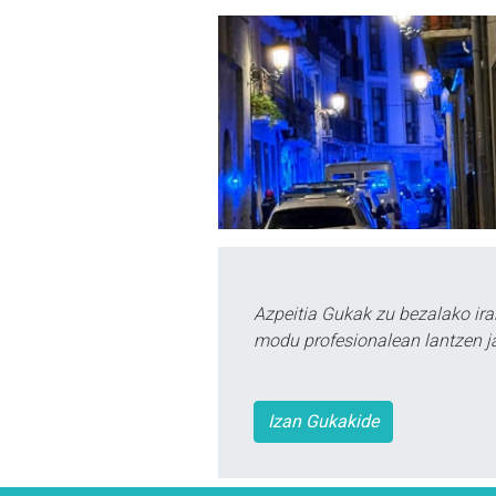
Azpeitia Gukak zu bezalako ira
modu profesionalean lantzen ja
Izan Gukakide