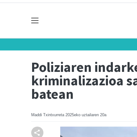
Poliziaren indark
kriminalizazioa s
batean
Maddi Txintxurreta
2025eko uztailaren 20a