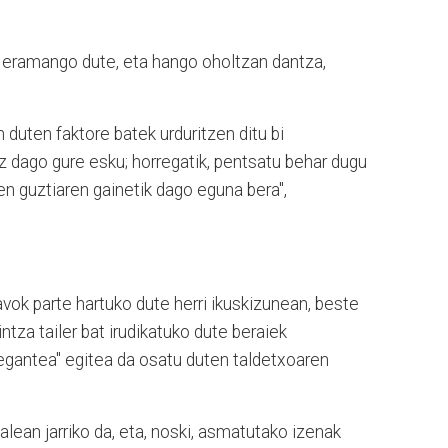
a eramango dute, eta hango oholtzan dantza,
n duten faktore batek urduritzen ditu bi
Ez dago gure esku; horregatik, pentsatu behar dugu
en guztiaren gainetik dago eguna bera",
vok parte hartuko dute herri ikuskizunean, beste
ntza tailer bat irudikatuko dute beraiek
elegantea" egitea da osatu duten taldetxoaren
lean jarriko da, eta, noski, asmatutako izenak