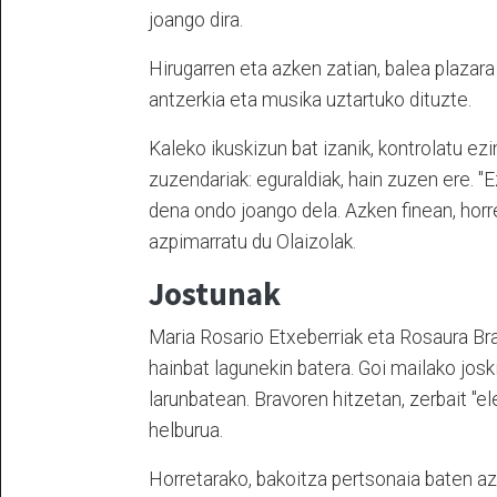
joango dira.
Hirugarren eta azken zatian, balea plazar
antzerkia eta musika uztartuko dituzte.
Kaleko ikuskizun bat izanik, kontrolatu ezi
zuzendariak: eguraldiak, hain zuzen ere. "
dena ondo joango dela. Azken finean, horr
azpimarratu du Olaizolak.
Jostunak
Maria Rosario Etxeberriak eta Rosaura Bra
hainbat lagunekin batera. Goi mailako joski
larunbatean. Bravoren hitzetan, zerbait "
helburua.
Horretarako, bakoitza pertsonaia baten aza