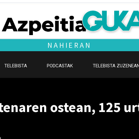
NAHIERAN
TELEBISTA
PODCASTAK
TELEBISTA ZUZENEA
enaren ostean, 125 ur
a