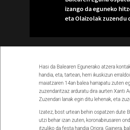
izango da eguneko hitz
eta Olaizolak zuzendu 
Hasi da Balearen Egunerako atzera konta
handia, eta, tartean, herri ikuskizun erral
maiatzaren 14an balea harrapatu zuten eg
zuzendaritzaz arduratu dira aurten Xanti Ag
Zuzendari lanak egin ditu lehenak, eta zuz
Izatez, bost urtean behin ospatzen dute 
utzi behar izan zuten, koronabirusaren ond
itzuliko da festa handia Oriora. Gainera, b