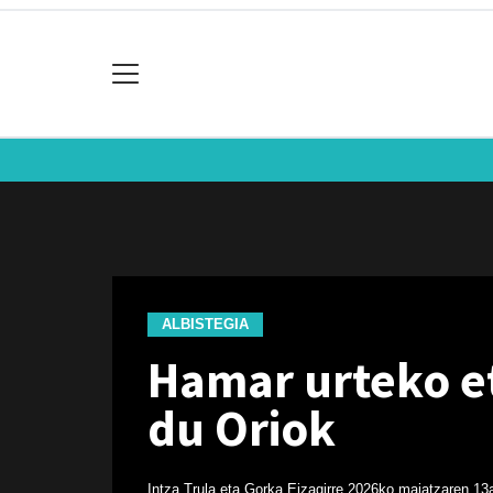
ALBISTEGIA
Hamar urteko et
du Oriok
Intza Trula eta Gorka Eizagirre
2026ko maiatzaren 13