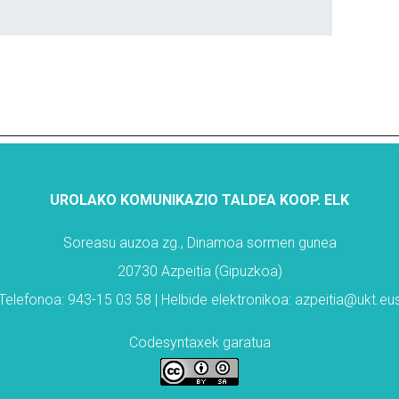
UROLAKO KOMUNIKAZIO TALDEA KOOP. ELK
Soreasu auzoa zg., Dinamoa sormen gunea
20730 Azpeitia (Gipuzkoa)
Telefonoa: 943-15 03 58 | Helbide elektronikoa: azpeitia@ukt.eu
Codesyntaxek garatua