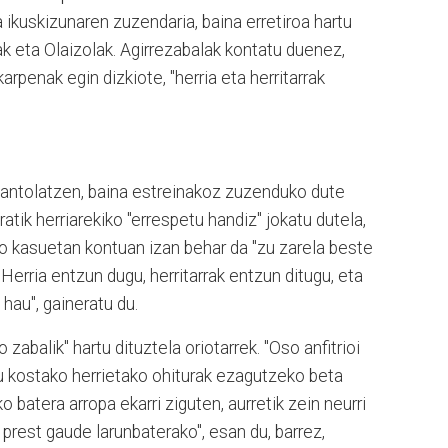
a ikuskizunaren zuzendaria, baina erretiroa hartu
ak eta Olaizolak. Agirrezabalak kontatu duenez,
arpenak egin dizkiote, "herria eta herritarrak
nak antolatzen, baina estreinakoz zuzenduko dute
ratik herriarekiko "errespetu handiz" jokatu dutela,
ko kasuetan kontuan izan behar da "zu zarela beste
"Herria entzun dugu, herritarrak entzun ditugu, eta
hau", gaineratu du.
 zabalik" hartu dituztela oriotarrek. "Oso anfitrioi
du kostako herrietako ohiturak ezagutzeko beta
o batera arropa ekarri ziguten, aurretik zein neurri
 prest gaude larunbaterako", esan du, barrez,