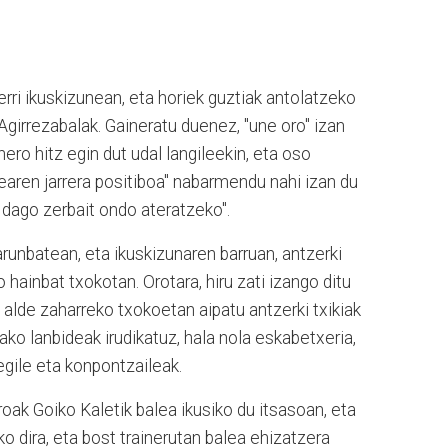
rri ikuskizunean, eta horiek guztiak antolatzeko
 Agirrezabalak. Gaineratu duenez, "une oro" izan
ero hitz egin dut udal langileekin, eta oso
dearen jarrera positiboa" nabarmendu nahi izan du
z dago zerbait ondo ateratzeko".
arunbatean, eta ikuskizunaren barruan, antzerki
o hainbat txokotan. Orotara, hiru zati izango ditu
 alde zaharreko txokoetan aipatu antzerki txikiak
tako lanbideak irudikatuz, hala nola eskabetxeria,
 egile eta konpontzaileak.
eroak Goiko Kaletik balea ikusiko du itsasoan, eta
ko dira, eta bost trainerutan balea ehizatzera