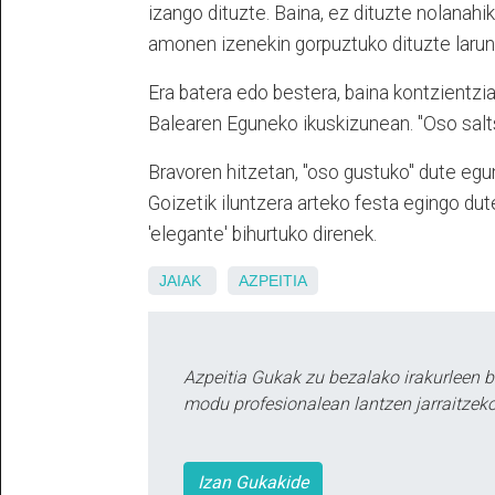
izango dituzte. Baina, ez dituzte nolanahi
amonen izenekin gorpuztuko dituzte larun
Era batera edo bestera, baina kontzientzia
Balearen Eguneko ikuskizunean. "Oso salts
Bravoren hitzetan, "oso gustuko" dute egun
Goizetik iluntzera arteko festa egingo dut
'elegante' bihurtuko direnek.
JAIAK
AZPEITIA
Azpeitia Gukak zu bezalako irakurleen 
modu profesionalean lantzen jarraitzeko
Izan Gukakide