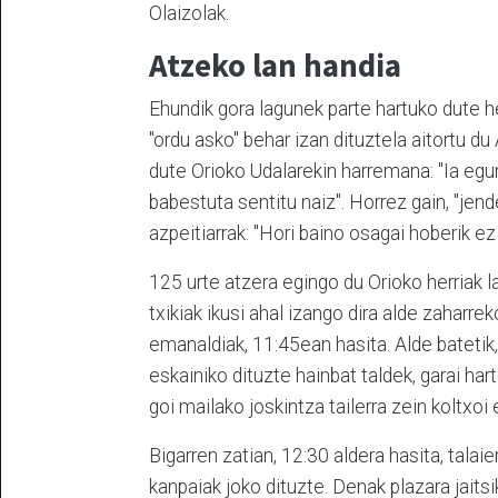
Olaizolak.
Atzeko lan handia
Ehundik gora lagunek parte hartuko dute he
"ordu asko" behar izan dituztela aitortu du
dute Orioko Udalarekin harremana: "Ia egun
babestuta sentitu naiz". Horrez gain, "jen
azpeitiarrak: "Hori baino osagai hoberik e
125 urte atzera egingo du Orioko herriak l
txikiak ikusi ahal izango dira alde zaharrek
emanaldiak, 11:45ean hasita. Alde batetik,
eskainiko dituzte hainbat taldek, garai har
goi mailako joskintza tailerra zein koltxoi
Bigarren zatian, 12:30 aldera hasita, talai
kanpaiak joko dituzte. Denak plazara jaitsi