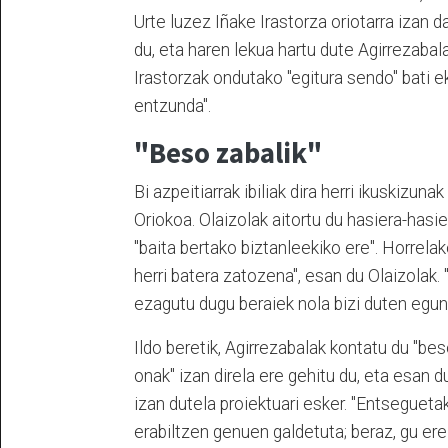
Urte luzez Iñake Irastorza oriotarra izan d
du, eta haren lekua hartu dute Agirrezabal
Irastorzak ondutako "egitura sendo" bati ek
entzunda".
"Beso zabalik"
Bi azpeitiarrak ibiliak dira herri ikuskizu
Oriokoa. Olaizolak aitortu du hasiera-hasie
"baita bertako biztanleekiko ere". Horrela
herri batera zatozena", esan du Olaizolak. 
ezagutu dugu beraiek nola bizi duten egun 
Ildo beretik, Agirrezabalak kontatu du "beso
onak" izan direla ere gehitu du, eta esan 
izan dutela proiektuari esker. "Entseguetak
erabiltzen genuen galdetuta; beraz, gu ere