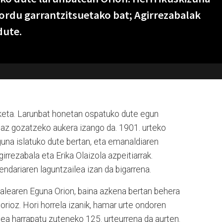
ordu garrantzitsuetako bat; Agirrezabalak
dute.
keta. Larunbat honetan ospatuko dute egun
doiaz gozatzeko aukera izango da. 1901. urteko
una islatuko dute bertan, eta emanaldiaren
irrezabala eta Erika Olaizola azpeitiarrak.
endariaren laguntzailea izan da bigarrena.
Balearen Eguna Orion, baina azkena bertan behera
orioz. Hori horrela izanik, hamar urte ondoren
alea harrapatu zuteneko 125. urteurrena da aurten.