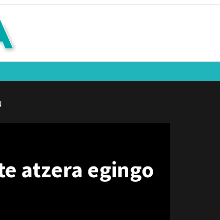
N
te atzera egingo