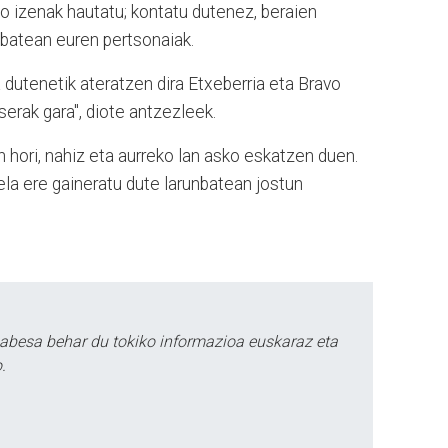
ko izenak hautatu; kontatu dutenez, beraien
batean euren pertsonaiak.
 dutenetik ateratzen dira Etxeberria eta Bravo
erak gara", diote antzezleek.
 hori, nahiz eta aurreko lan asko eskatzen duen.
ela ere gaineratu dute larunbatean jostun
babesa behar du tokiko informazioa euskaraz eta
.