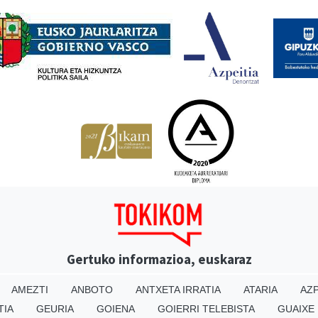
Babesleak
Gertuko informazioa, euskaraz
AMEZTI
ANBOTO
ANTXETA IRRATIA
ATARIA
AZP
TIA
GEURIA
GOIENA
GOIERRI TELEBISTA
GUAIXE