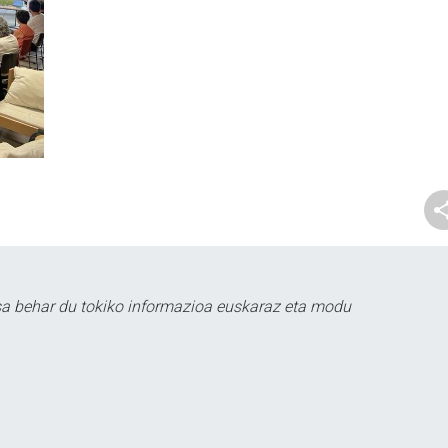
sa behar du tokiko informazioa euskaraz eta modu