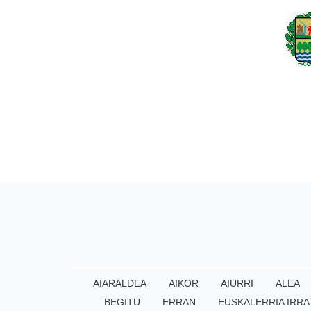
AIARALDEA
AIKOR
AIURRI
ALEA
BEGITU
ERRAN
EUSKALERRIA IRRA