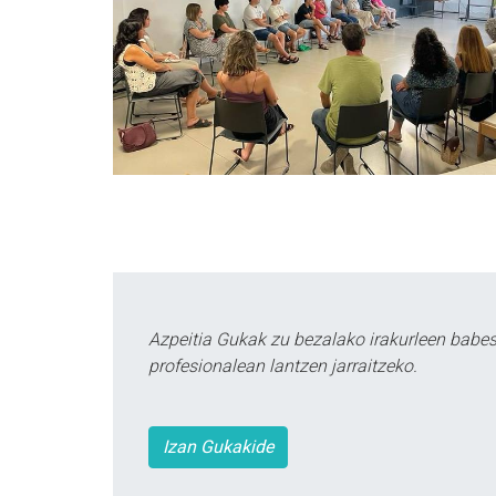
Azpeitia Gukak zu bezalako irakurleen babe
profesionalean lantzen jarraitzeko.
Izan Gukakide