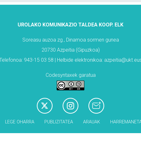
UROLAKO KOMUNIKAZIO TALDEA KOOP. ELK
Soreasu auzoa zg., Dinamoa sormen gunea
20730 Azpeitia (Gipuzkoa)
Telefonoa: 943-15 03 58 | Helbide elektronikoa: azpeitia@ukt.eu
Codesyntaxek garatua
LEGE OHARRA
PUBLIZITATEA
ARAUAK
HARREMANET