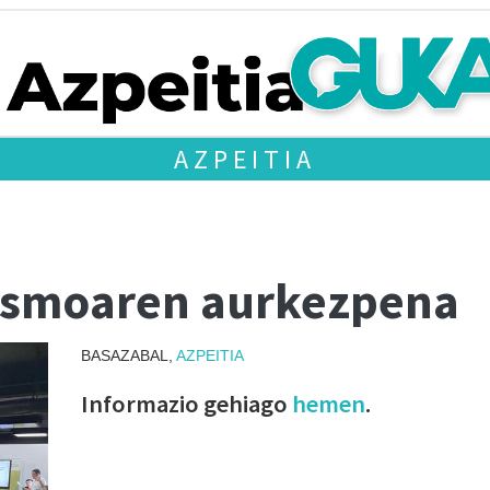
AZPEITIA
tasmoaren aurkezpena
BASAZABAL,
AZPEITIA
Informazio gehiago
hemen
.