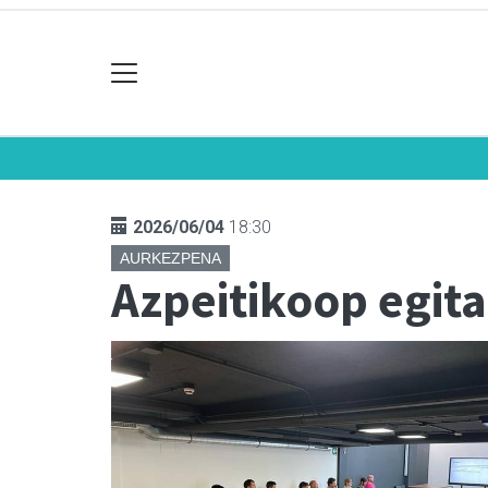
2026/06/04
18:30
AURKEZPENA
Azpeitikoop egi