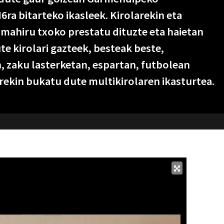
ra bitarteko ikasleek. Kirolarekin eta
amahiru txoko prestatu dituzte eta haietan
ute kirolari gazteek, besteak beste,
, zaku lasterketan, espartan, futbolean
rekin bukatu dute multikirolaren ikasturtea.