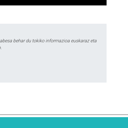
babesa behar du tokiko informazioa euskaraz eta
.