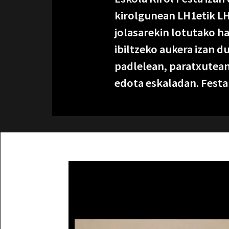
kirolgunean LH1etik LH6
jolasarekin lotutako h
ibiltzeko aukera izan d
padlelean, paratxutean
edota eskaladan. Festa