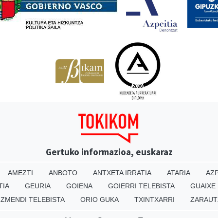
Gertuko informazioa, euskaraz
AMEZTI
ANBOTO
ANTXETA IRRATIA
ATARIA
AZP
TIA
GEURIA
GOIENA
GOIERRI TELEBISTA
GUAIXE
IZMENDI TELEBISTA
ORIO GUKA
TXINTXARRI
ZARAUT