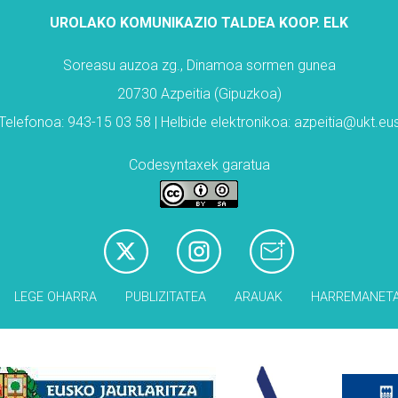
UROLAKO KOMUNIKAZIO TALDEA KOOP. ELK
Soreasu auzoa zg., Dinamoa sormen gunea
20730 Azpeitia (Gipuzkoa)
Telefonoa: 943-15 03 58 | Helbide elektronikoa: azpeitia@ukt.eu
Codesyntaxek garatua
LEGE OHARRA
PUBLIZITATEA
ARAUAK
HARREMANET
Babesleak