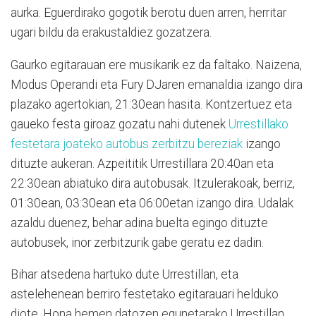
aurka. Eguerdirako gogotik berotu duen arren, herritar
ugari bildu da erakustaldiez gozatzera.
Gaurko egitarauan ere musikarik ez da faltako. Naizena,
Modus Operandi eta Fury DJaren emanaldia izango dira
plazako agertokian, 21:30ean hasita. Kontzertuez eta
gaueko festa giroaz gozatu nahi dutenek
Urrestillako
festetara joateko autobus zerbitzu bereziak
izango
dituzte aukeran. Azpeititik Urrestillara 20:40an eta
22:30ean abiatuko dira autobusak. Itzulerakoak, berriz,
01:30ean, 03:30ean eta 06:00etan izango dira. Udalak
azaldu duenez, behar adina buelta egingo dituzte
autobusek, inor zerbitzurik gabe geratu ez dadin.
Bihar atsedena hartuko dute Urrestillan, eta
astelehenean berriro festetako egitarauari helduko
diote. Hona hemen datozen egunetarako Urrestillan