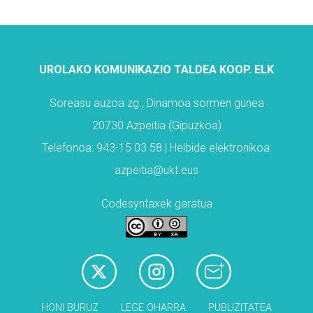
UROLAKO KOMUNIKAZIO TALDEA KOOP. ELK
Soreasu auzoa zg., Dinamoa sormen gunea
20730 Azpeitia (Gipuzkoa)
Telefonoa: 943-15 03 58 | Helbide elektronikoa:
azpeitia@ukt.eus
Codesyntaxek garatua
HONI BURUZ
LEGE OHARRA
PUBLIZITATEA