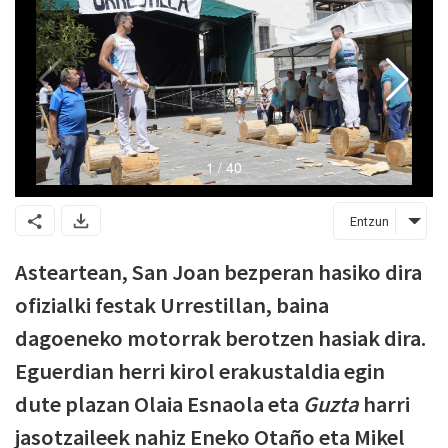
Entzun
Asteartean, San Joan bezperan hasiko dira
ofizialki festak Urrestillan, baina
dagoeneko motorrak berotzen hasiak dira.
Eguerdian herri kirol erakustaldia egin
dute plazan Olaia Esnaola eta
Guzta
harri
jasotzaileek nahiz Eneko Otaño eta Mikel