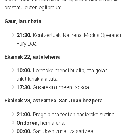
prestatu duten egitaraua:
Gaur, larunbata
21:30.
Kontzertuak: Naizena, Modus Operandi,
Fury DJa.
Ekainak 22, astelehena
10:00.
Loretoko mendi buelta, eta goian
trikitilariak alaituta.
17:30.
Gukarekin umeen txokoa.
Ekainak 23, asteartea. San Joan bezpera
21:00.
Pregoia eta festen hasierako suziria.
Ondoren,
herri afaria.
00:00.
San Joan zuhaitza sartzea.