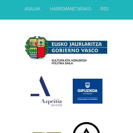
ARAUAK
HARREMANETARAKO
RSS
Babesleak