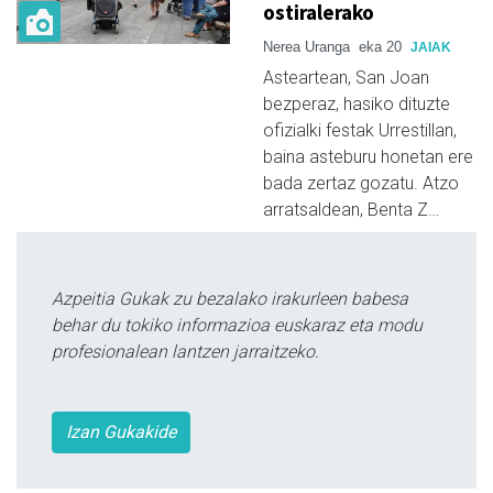
ostiralerako
Nerea Uranga
eka 20
JAIAK
Asteartean, San Joan
bezperaz, hasiko dituzte
ofizialki festak Urrestillan,
baina asteburu honetan ere
bada zertaz gozatu. Atzo
arratsaldean, Benta Z…
Azpeitia Gukak zu bezalako irakurleen babesa
behar du tokiko informazioa euskaraz eta modu
profesionalean lantzen jarraitzeko.
Izan Gukakide