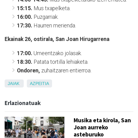
15:15.
Mus txapelketa.
16:00.
Puzgarriak.
17:30.
Haurren merienda.
Ekainak 26, ostirala, San Joan Hirugarrena
17:00.
Umeentzako jolasak.
18:30.
Patata tortilla lehiaketa.
Ondoren,
zuhaitzaren entierroa.
JAIAK
AZPEITIA
Erlazionatuak
Musika eta kirola, San
Joan aurreko
asteburuko