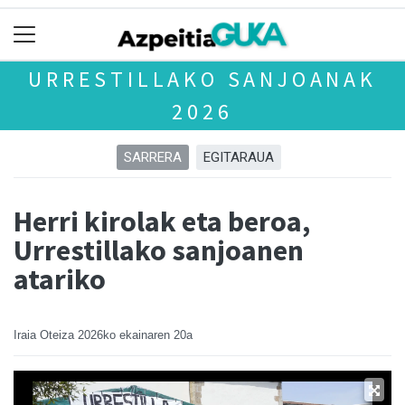
URRESTILLAKO SANJOANAK
2026
SARRERA
EGITARAUA
Herri kirolak eta beroa,
Urrestillako sanjoanen
atariko
Iraia Oteiza
2026ko ekainaren 20a