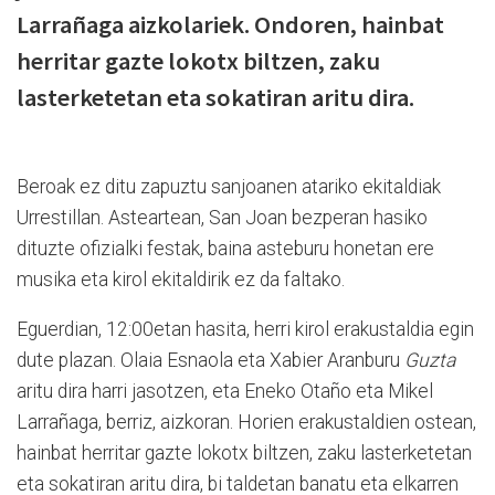
Larrañaga aizkolariek. Ondoren, hainbat
herritar gazte lokotx biltzen, zaku
lasterketetan eta sokatiran aritu dira.
Beroak ez ditu zapuztu sanjoanen atariko ekitaldiak
Urrestillan. Asteartean, San Joan bezperan hasiko
dituzte ofizialki festak, baina asteburu honetan ere
musika eta kirol ekitaldirik ez da faltako.
Eguerdian, 12:00etan hasita, herri kirol erakustaldia egin
dute plazan. Olaia Esnaola eta Xabier Aranburu
Guzta
aritu dira harri jasotzen, eta Eneko Otaño eta Mikel
Larrañaga, berriz, aizkoran. Horien erakustaldien ostean,
hainbat herritar gazte lokotx biltzen, zaku lasterketetan
eta sokatiran aritu dira, bi taldetan banatu eta elkarren