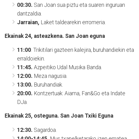
00:30.
San Joan sua piztu eta suaren inguruan
dantzaldia.
Jarraian,
Laket taldearekin erromeria.
Ekainak 24, asteazkena. San Joan eguna
11:00
. Trikitilari gazteen kalejira, buruhandiekin eta
erraldoiekin.
11:45.
Azpeitiko Udal Musika Banda.
12:00.
Meza nagusia.
13:00.
Buruhandiak.
20:00.
Kontzertuak: Aiama, Fan&Go eta Indate
DJa.
Ekainak 25, osteguna. San Joan Txiki Eguna
12:30.
Sagardoa.
14:00-14:45.
Mus txapelketarako izen ematea.