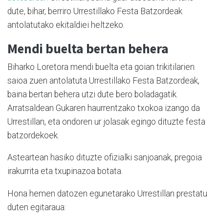
dute, bihar, berriro Urrestillako Festa Batzordeak
antolatutako ekitaldiei heltzeko.
Mendi buelta bertan behera
Biharko Loretora mendi buelta eta goian trikitilarien
saioa zuen antolatuta Urrestillako Festa Batzordeak,
baina bertan behera utzi dute bero boladagatik.
Arratsaldean Gukaren haurrentzako txokoa izango da
Urrestillan, eta ondoren ur jolasak egingo dituzte festa
batzordekoek.
Asteartean hasiko dituzte ofizialki sanjoanak, pregoia
irakurrita eta txupinazoa botata.
Hona hemen datozen egunetarako Urrestillan prestatu
duten egitaraua: