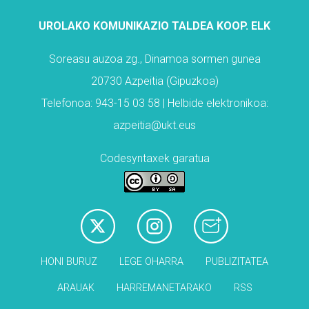
UROLAKO KOMUNIKAZIO TALDEA KOOP. ELK
Soreasu auzoa zg., Dinamoa sormen gunea
20730 Azpeitia (Gipuzkoa)
Telefonoa: 943-15 03 58 | Helbide elektronikoa:
azpeitia@ukt.eus
Codesyntaxek garatua
HONI BURUZ
LEGE OHARRA
PUBLIZITATEA
ARAUAK
HARREMANETARAKO
RSS