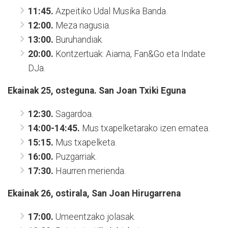
11:45.
Azpeitiko Udal Musika Banda.
12:00.
Meza nagusia.
13:00.
Buruhandiak.
20:00.
Kontzertuak: Aiama, Fan&Go eta Indate
DJa.
Ekainak 25, osteguna. San Joan Txiki Eguna
12:30.
Sagardoa.
14:00-14:45.
Mus txapelketarako izen ematea.
15:15.
Mus txapelketa.
16:00.
Puzgarriak.
17:30.
Haurren merienda.
Ekainak 26, ostirala, San Joan Hirugarrena
17:00.
Umeentzako jolasak.