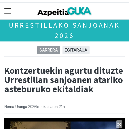
URRESTILLAKO SANJOANAK
2026
SARRERA
EGITARAUA
Kontzertuekin agurtu dituzte
Urrestillan sanjoanen atariko
asteburuko ekitaldiak
Nerea Uranga
2026ko ekainaren 21a