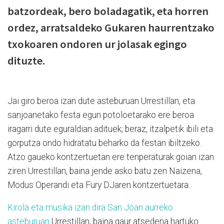
batzordeak, bero boladagatik, eta horren
ordez, arratsaldeko Gukaren haurrentzako
txokoaren ondoren ur jolasak egingo
dituzte.
Jai giro beroa izan dute asteburuan Urrestillan, eta
sanjoanetako festa egun potoloetarako ere beroa
iragarri dute eguraldian adituek; beraz, itzalpetik ibili eta
gorputza ondo hidratatu beharko da festan ibiltzeko.
Atzo gaueko kontzertuetan ere tenperaturak goian izan
ziren Urrestillan, baina jende asko batu zen Naizena,
Modus Operandi eta Fury DJaren kontzertuetara.
Kirola eta musika izan dira San Joan aurreko
asteburuan
Urrestillan, baina gaur atsedena hartuko