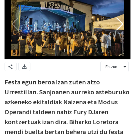
Entzun
Festa egun beroa izan zuten atzo
Urrestillan. Sanjoanen aurreko asteburuko
azkeneko ekitaldiak Naizena eta Modus
Operandi taldeen nahiz Fury DJaren
kontzertuak izan dira. Biharko Loretora
mendi buelta bertan behera utzi du festa