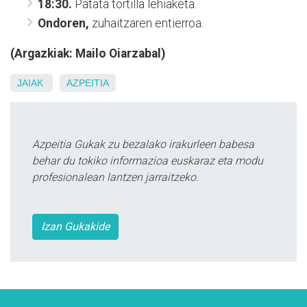
18:30.
Patata tortilla lehiaketa.
Ondoren,
zuhaitzaren entierroa.
(Argazkiak: Mailo Oiarzabal)
JAIAK
AZPEITIA
Azpeitia Gukak zu bezalako irakurleen babesa
behar du tokiko informazioa euskaraz eta modu
profesionalean lantzen jarraitzeko.
Izan Gukakide