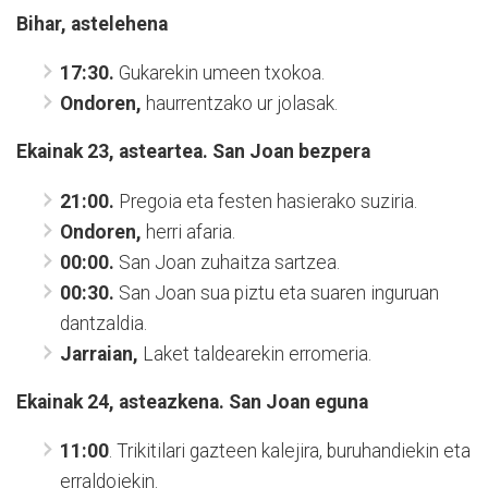
Bihar, astelehena
17:30.
Gukarekin umeen txokoa.
Ondoren,
haurrentzako ur jolasak.
Ekainak 23, asteartea. San Joan bezpera
21:00.
Pregoia eta festen hasierako suziria.
Ondoren,
herri afaria.
00:00.
San Joan zuhaitza sartzea.
00:30.
San Joan sua piztu eta suaren inguruan
dantzaldia.
Jarraian,
Laket taldearekin erromeria.
Ekainak 24, asteazkena. San Joan eguna
11:00
. Trikitilari gazteen kalejira, buruhandiekin eta
erraldoiekin.