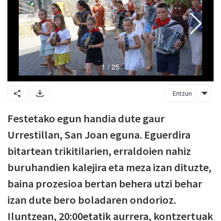
Entzun
Festetako egun handia dute gaur
Urrestillan, San Joan eguna. Eguerdira
bitartean trikitilarien, erraldoien nahiz
buruhandien kalejira eta meza izan dituzte,
baina prozesioa bertan behera utzi behar
izan dute bero boladaren ondorioz.
Iluntzean, 20:00etatik aurrera, kontzertuak