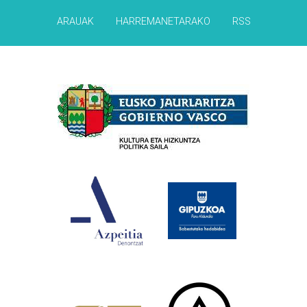
ARAUAK
HARREMANETARAKO
RSS
Babesleak