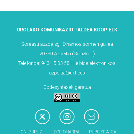
UROLAKO KOMUNIKAZIO TALDEA KOOP. ELK
Soreasu auzoa zg., Dinamoa sormen gunea
20730 Azpeitia (Gipuzkoa)
Telefonoa: 943-15 03 58 | Helbide elektronikoa:
azpeitia@ukt.eus
Codesyntaxek garatua
HONI BURUZ
LEGE OHARRA
PUBLIZITATEA