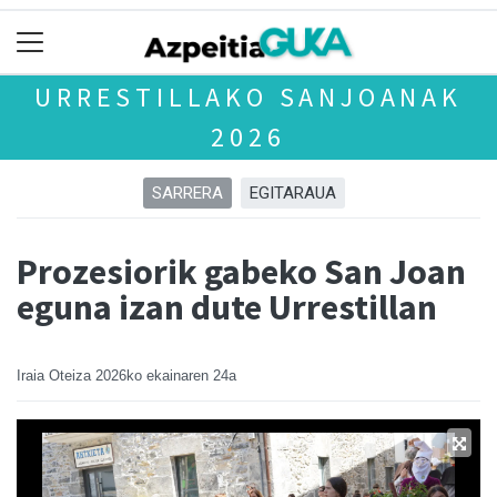
URRESTILLAKO SANJOANAK
2026
SARRERA
EGITARAUA
Prozesiorik gabeko San Joan
eguna izan dute Urrestillan
Iraia Oteiza
2026ko ekainaren 24a