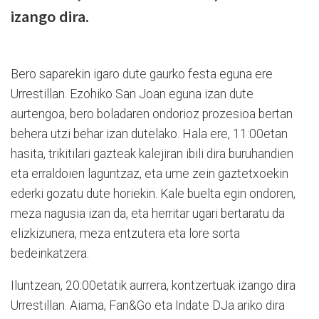
izango dira.
Bero saparekin igaro dute gaurko festa eguna ere
Urrestillan. Ezohiko San Joan eguna izan dute
aurtengoa, bero boladaren ondorioz prozesioa bertan
behera utzi behar izan dutelako. Hala ere, 11:00etan
hasita, trikitilari gazteak kalejiran ibili dira buruhandien
eta erraldoien laguntzaz, eta ume zein gaztetxoekin
ederki gozatu dute horiekin. Kale buelta egin ondoren,
meza nagusia izan da, eta herritar ugari bertaratu da
elizkizunera, meza entzutera eta lore sorta
bedeinkatzera.
Iluntzean, 20:00etatik aurrera, kontzertuak izango dira
Urrestillan. Aiama, Fan&Go eta Indate DJa ariko dira