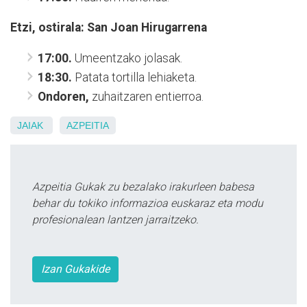
Etzi, ostirala: San Joan Hirugarrena
17:00.
Umeentzako jolasak.
18:30.
Patata tortilla lehiaketa.
Ondoren,
zuhaitzaren entierroa.
JAIAK
AZPEITIA
Azpeitia Gukak zu bezalako irakurleen babesa
behar du tokiko informazioa euskaraz eta modu
profesionalean lantzen jarraitzeko.
Izan Gukakide