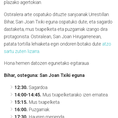
plazako agertokian.
Ostiralera arte ospatuko dituzte sanjoanak Urrestillan.
Bihar, San Joan Txiki eguna ospatuko dute, eta sagardo
dastaketa, mus txapelketa eta puzgarriak izango dira
protagonista. Ostiralean, San Joan Hirugarrenean,
patata tortilla lehiaketa egin ondoren botako dute
atzo
sartu zuten lizarra
.
Hona hemen datozen egunetako egitaraua:
Bihar, osteguna: San Joan Txiki eguna
12:30.
Sagardoa.
14:00-14:45.
Mus txapelketarako izen ematea.
15:15.
Mus txapelketa.
16:00.
Puzgarriak.
17:30.
Haurren merienda.