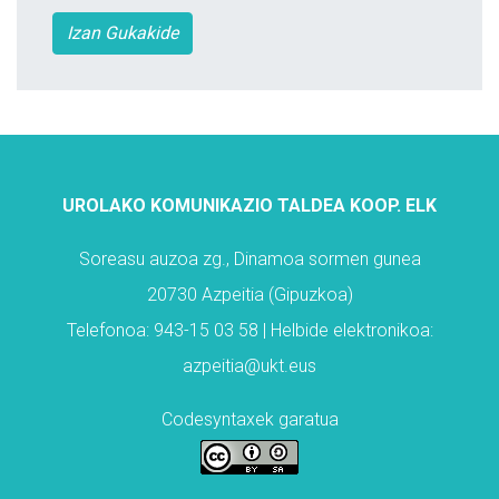
Izan Gukakide
UROLAKO KOMUNIKAZIO TALDEA KOOP. ELK
Soreasu auzoa zg., Dinamoa sormen gunea
20730 Azpeitia (Gipuzkoa)
Telefonoa: 943-15 03 58 | Helbide elektronikoa:
azpeitia@ukt.eus
Codesyntaxek garatua