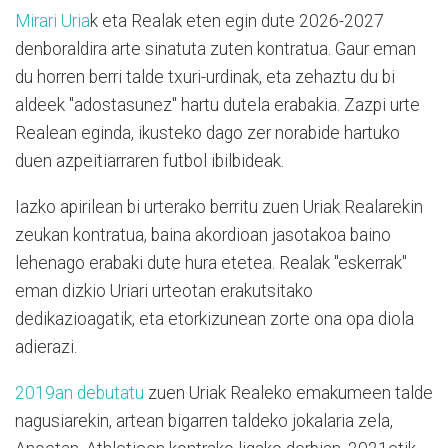
Mirari Uria
k eta Realak eten egin dute 2026-2027
denboraldira arte sinatuta zuten kontratua. Gaur eman
du horren berri talde txuri-urdinak, eta zehaztu du bi
aldeek "adostasunez" hartu dutela erabakia. Zazpi urte
Realean eginda, ikusteko dago zer norabide hartuko
duen azpeitiarraren futbol ibilbideak.
Iazko apirilean bi urterako berritu zuen Uriak Realarekin
zeukan kontratua, baina akordioan jasotakoa baino
lehenago erabaki dute hura etetea. Realak "eskerrak"
eman dizkio Uriari urteotan erakutsitako
dedikazioagatik, eta etorkizunean zorte ona opa diola
adierazi.
2019an debutatu
zuen Uriak Realeko emakumeen talde
nagusiarekin, artean bigarren taldeko jokalaria zela,