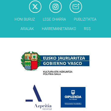
HONI BURUZ
LEGE OHARRA
PUBLIZITATEA
ARAUAK
HARREMANETARAKO
RSS
Babesleak