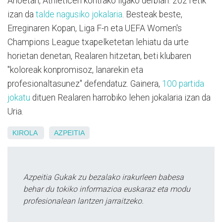
Anoetan, Athleticen kontrako ligako derbian. 2021etik
izan da
talde nagusiko jokalaria
. Besteak beste,
Erreginaren Kopan, Liga F-n eta UEFA Women's
Champions League txapelketetan lehiatu da urte
horietan denetan, Realaren hitzetan, beti klubaren
"koloreak konpromisoz, lanarekin eta
profesionaltasunez" defendatuz. Gainera,
100 partida
jokatu
dituen Realaren harrobiko lehen jokalaria izan da
Uria.
KIROLA
AZPEITIA
Azpeitia Gukak zu bezalako irakurleen babesa
behar du tokiko informazioa euskaraz eta modu
profesionalean lantzen jarraitzeko.