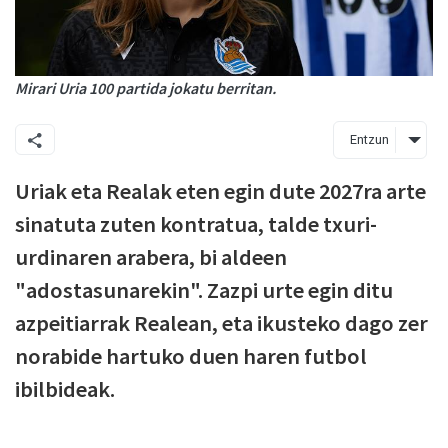
Mirari Uria 100 partida jokatu berritan.
Entzun
Uriak eta Realak eten egin dute 2027ra arte
sinatuta zuten kontratua, talde txuri-
urdinaren arabera, bi aldeen
"adostasunarekin". Zazpi urte egin ditu
azpeitiarrak Realean, eta ikusteko dago zer
norabide hartuko duen haren futbol
ibilbideak.