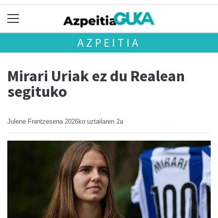
AZPEITIA
Mirari Uriak ez du Realean
segituko
Julene Frantzesena
2026ko uztailaren 2a