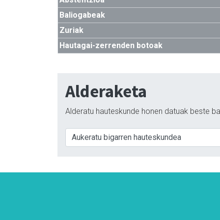
Baliogabeak
Zuriak
Hautagai-zerrenden botoak
Alderaketa
Alderatu hauteskunde honen datuak beste ba