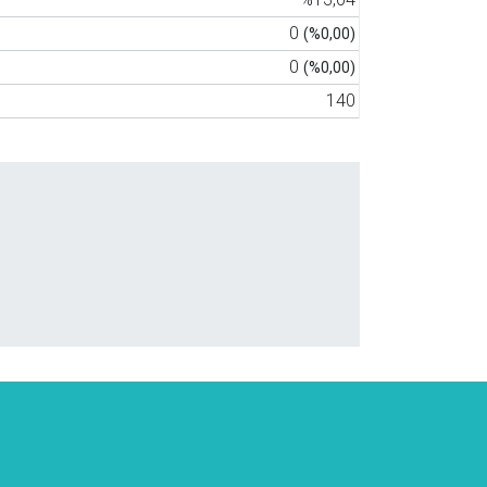
0
(%0,00)
0
(%0,00)
140