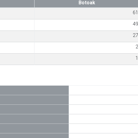
Botoak
6
4
2