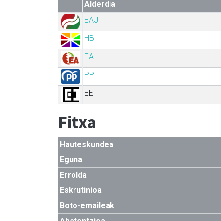
Alderdia
EAJ
HB
EA
PP
EE
Fitxa
Hauteskundea
Eguna
Errolda
Eskrutinioa
Boto-emaileak
Abstentzioa