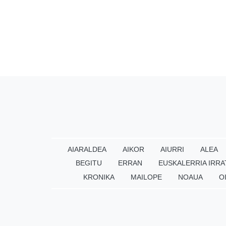
AIARALDEA
AIKOR
AIURRI
ALEA
BEGITU
ERRAN
EUSKALERRIA IRRA
KRONIKA
MAILOPE
NOAUA
O