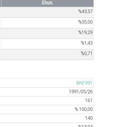
Ehun.
1
%43,57
9
%35,00
7
%19,29
2
%1,43
1
%0,71
BN1991
1991/05/26
161
% 100,00
140
%13,04