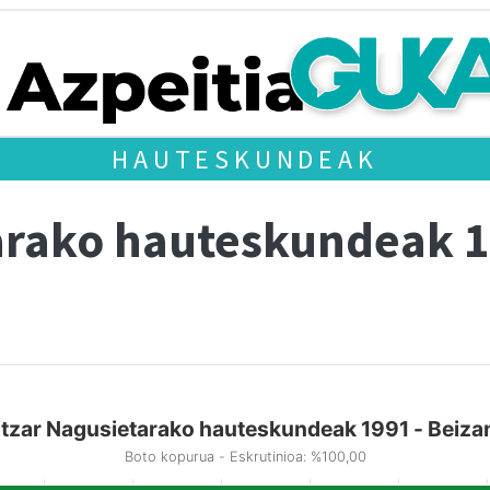
HAUTESKUNDEAK
arako hauteskundeak 
tzar Nagusietarako hauteskundeak 1991 - Beiz
Boto kopurua - Eskrutinioa: %100,00