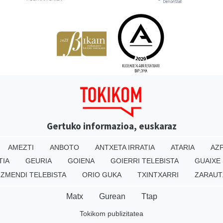
Gertuko informazioa, euskaraz
AMEZTI
ANBOTO
ANTXETA IRRATIA
ATARIA
AZP
TIA
GEURIA
GOIENA
GOIERRI TELEBISTA
GUAIXE
IZMENDI TELEBISTA
ORIO GUKA
TXINTXARRI
ZARAUT
Matx
Gurean
Ttap
Tokikom publizitatea