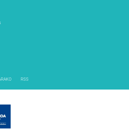
s
ARAKO
RSS