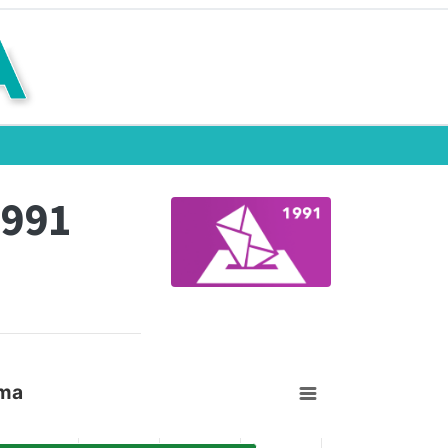
1991
ama