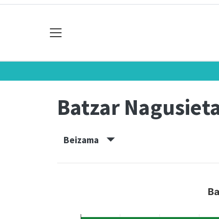
Batzar Nagusiet
Beizama
Ba