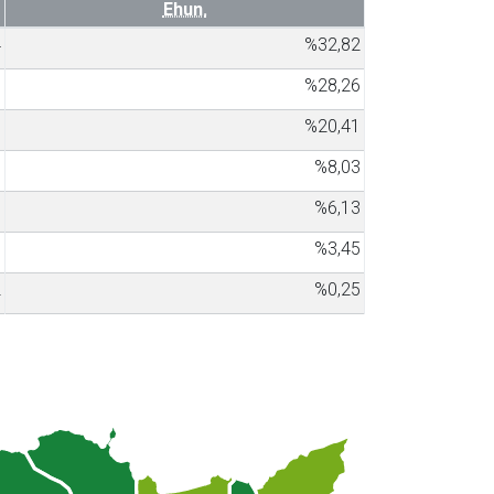
Ehun.
4
%32,82
7
%28,26
1
%20,41
6
%8,03
1
%6,13
7
%3,45
2
%0,25