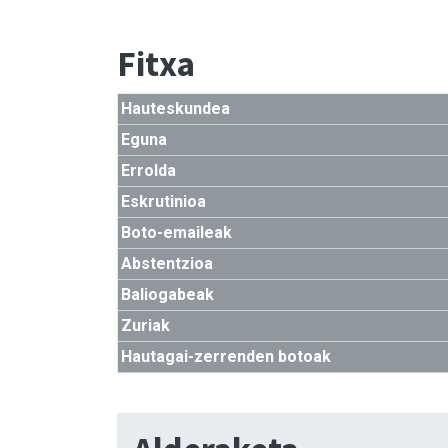
Fitxa
Hauteskundea
Eguna
Errolda
Eskrutinioa
Boto-emaileak
Abstentzioa
Baliogabeak
Zuriak
Hautagai-zerrenden botoak