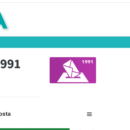
1991
osta