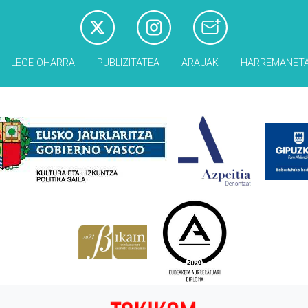
LEGE OHARRA
PUBLIZITATEA
ARAUAK
HARREMANET
Babesleak