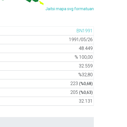
Jaitsi mapa svg formatuan
BN1991
1991/05/26
48.449
% 100,00
32.559
%32,80
223
(%0,68)
205
(%0,63)
32.131