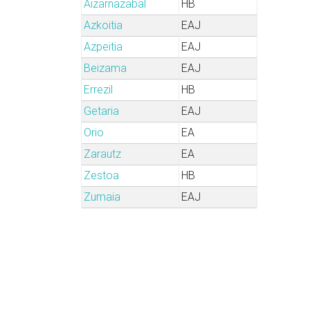
Aizarnazabal
HB
Azkoitia
EAJ
Azpeitia
EAJ
Beizama
EAJ
Errezil
HB
Getaria
EAJ
Orio
EA
Zarautz
EA
Zestoa
HB
Zumaia
EAJ