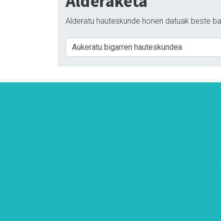
Alderaketa
Alderatu hauteskunde honen datuak beste ba