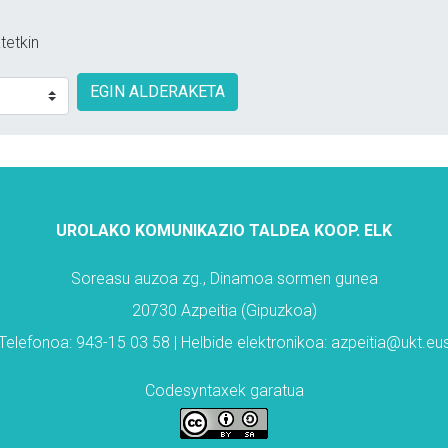
tetkin
EGIN ALDERAKETA
UROLAKO KOMUNIKAZIO TALDEA KOOP. ELK
Soreasu auzoa zg., Dinamoa sormen gunea
20730 Azpeitia (Gipuzkoa)
Telefonoa: 943-15 03 58 | Helbide elektronikoa: azpeitia@ukt.eu
Codesyntaxek garatua