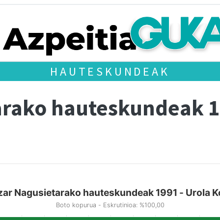
HAUTESKUNDEAK
arako hauteskundeak 
zar Nagusietarako hauteskundeak 1991 - Urola K
Boto kopurua - Eskrutinioa: %100,00