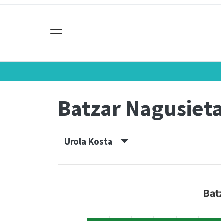
Batzar Nagusiet
Urola Kosta
Bat