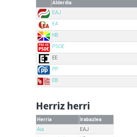
Alderdia
EAJ
EA
HB
PSOE
EE
PP
EB
Herriz herri
Herria
Irabazlea
Aia
EAJ