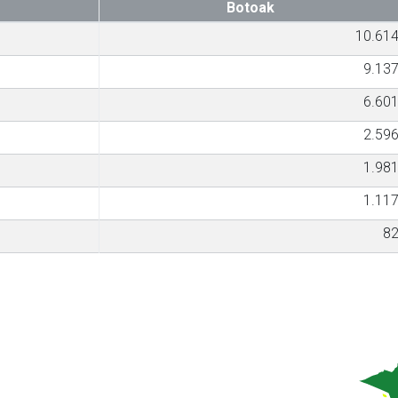
Botoak
10.61
9.13
6.60
2.59
1.98
1.11
8