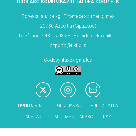
UROLAKO KOMUNIKAZIO TALDEA KOOP. ELK
Soreasu auzoa zg., Dinamoa sormen gunea
20730 Azpeitia (Gipuzkoa)
Telefonoa: 943-15 03 58 | Helbide elektronikoa:
azpeitia@ukt.eus
Codesyntaxek garatua
HONI BURUZ
LEGE OHARRA
PUBLIZITATEA
ARAUAK
HARREMANETARAKO
RSS