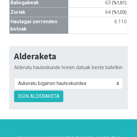
Baliogabeak
63
(%1,01)
Zuriak
64
(%1,03)
Hautagai-zerrenden
6.110
botoak
Alderaketa
Alderatu hauteskunde honen datuak beste batetkin
EGIN ALDERAKETA