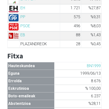
EH
1.721
%27,87
PP
575
%9,31
PSOE
496
%8,03
EB
88
%1,43
PLAZANDREOK
28
%0,45
Fitxa
Hauteskundea
BN1999
Eguna
1999/06/13
Errolda
8.676
Eskrutinioa
% 100,00
Boto-emaileak
6.237
Abstentzioa
%28,11