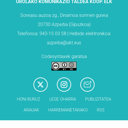
UROLAKO KOMUNIKAZIO TALDEA KOOP. ELK
Soreasu auzoa zg., Dinamoa sormen gunea
20730 Azpeitia (Gipuzkoa)
Telefonoa: 943-15 03 58 | Helbide elektronikoa:
azpeitia@ukt.eus
Codesyntaxek garatua
HONI BURUZ
LEGE OHARRA
PUBLIZITATEA
ARAUAK
HARREMANETARAKO
RSS