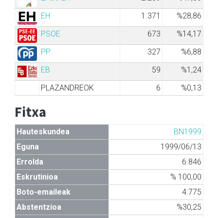
EH
1.371
%28,86
PSOE
673
%14,17
PP
327
%6,88
EB
59
%1,24
PLAZANDREOK
6
%0,13
Fitxa
Hauteskundea
BN1999
Eguna
1999/06/13
Errolda
6.846
Eskrutinioa
% 100,00
Boto-emaileak
4.775
Abstentzioa
%30,25