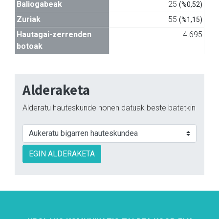
Baliogabeak
25
(%0,52)
Zuriak
55
(%1,15)
Hautagai-zerrenden
4.695
botoak
Alderaketa
Alderatu hauteskunde honen datuak beste batetkin
EGIN ALDERAKETA