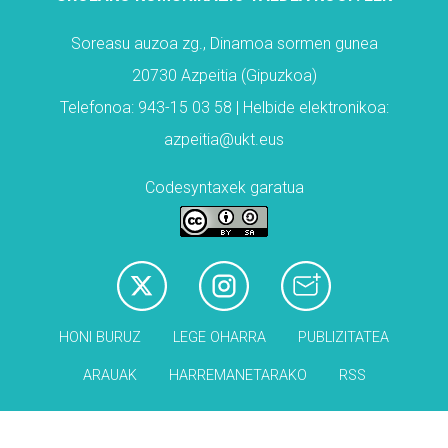
Soreasu auzoa zg., Dinamoa sormen gunea
20730 Azpeitia (Gipuzkoa)
Telefonoa: 943-15 03 58 | Helbide elektronikoa:
azpeitia@ukt.eus
Codesyntaxek garatua
HONI BURUZ
LEGE OHARRA
PUBLIZITATEA
ARAUAK
HARREMANETARAKO
RSS
Babesleak