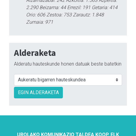
Aizarnazabal: 242 Azkoitia: 1.563 Azpeitia:
2.290 Beizama: 44 Errezil: 191 Getaria: 414
Orio: 606 Zestoa: 753 Zarautz: 1.848
Zumaia: 971
Alderaketa
Alderatu hauteskunde honen datuak beste batetkin
EGIN ALDERAKETA
UROLAKO KOMUNIKAZIO TALDEA KOOP. ELK