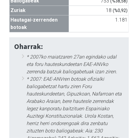
Baliogabeak
753
(%38,58)
Zuriak
18
(%0,92)
Hautagai-zerrenden
1.181
botoak
Oharrak:
* 2007ko maiatzaren 27an egindako udal
eta foru hauteskundeetan EAE-ANVko
zerrenda batzuk baliogabetuak izan ziren.
* 2007: EAE-ANVren botoak ofizialki
baliogabetzat hartu ziren Foru
hauteskundeetan, Gipuzkoan, Nafarroan eta
Arabako Araian, bere hautesle zerrendak
legez kanporatu baitzituen Espainiako
Auzitegi Konstituzionalak. Urola Kostan,
herriz herri ondorengoak dira zenbatu
zituzten boto baliogabeak: Aia: 230