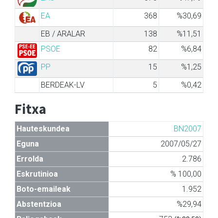
EA
368
%30,69
EB / ARALAR
138
%11,51
PSOE
82
%6,84
PP
15
%1,25
BERDEAK-LV
5
%0,42
Fitxa
Hauteskundea
BN2007
Eguna
2007/05/27
Errolda
2.786
Eskrutinioa
% 100,00
Boto-emaileak
1.952
Abstentzioa
%29,94