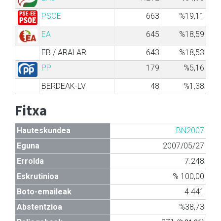
PSOE
663
%19,11
EA
645
%18,59
EB / ARALAR
643
%18,53
PP
179
%5,16
BERDEAK-LV
48
%1,38
Fitxa
Hauteskundea
BN2007
Eguna
2007/05/27
Errolda
7.248
Eskrutinioa
% 100,00
Boto-emaileak
4.441
Abstentzioa
%38,73