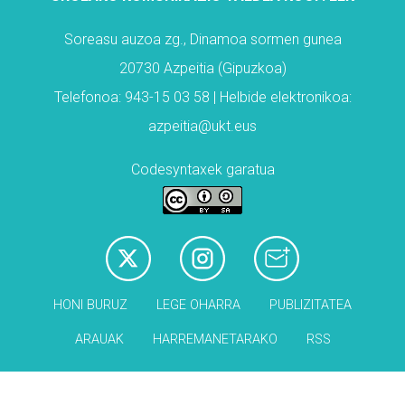
Soreasu auzoa zg., Dinamoa sormen gunea
20730 Azpeitia (Gipuzkoa)
Telefonoa: 943-15 03 58 | Helbide elektronikoa:
azpeitia@ukt.eus
Codesyntaxek garatua
HONI BURUZ
LEGE OHARRA
PUBLIZITATEA
ARAUAK
HARREMANETARAKO
RSS
Babesleak