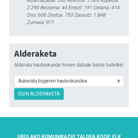
Aizarnazabal: 242 Azkoitia: 1.563 Azpeitia:
2.290 Beizama: 44 Errezil: 191 Getaria: 414
Orio: 606 Zestoa: 753 Zarautz: 1.848
Zumaia: 971
Alderaketa
Alderatu hauteskunde honen datuak beste batetkin
EGIN ALDERAKETA
UROLAKO KOMUNIKAZIO TALDEA KOOP. ELK