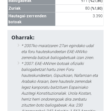
Baliogabeak
971
(%21,86)
Zuriak
80
(%1,80)
Hautagai-zerrenden
3.390
botoak
Oharrak:
* 2007ko maiatzaren 27an egindako udal
eta foru hauteskundeetan EAE-ANVko
zerrenda batzuk baliogabetuak izan ziren.
* 2007: EAE-ANVren botoak ofizialki
baliogabetzat hartu ziren Foru
hauteskundeetan, Gipuzkoan, Nafarroan eta
Arabako Araian, bere hautesle zerrendak
legez kanporatu baitzituen Espainiako
Auzitegi Konstituzionalak. Urola Kostan,
herriz herri ondorengoak dira zenbatu
zituzten boto baliogabeak: Aia: 230