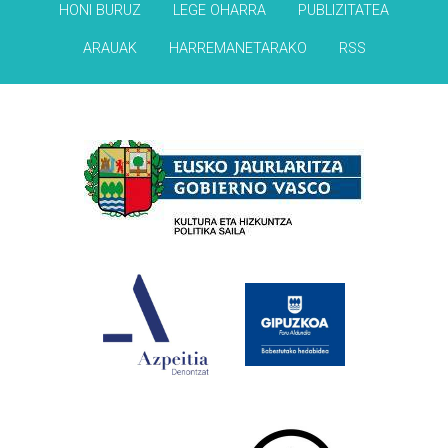
HONI BURUZ
LEGE OHARRA
PUBLIZITATEA
ARAUAK
HARREMANETARAKO
RSS
Babesleak