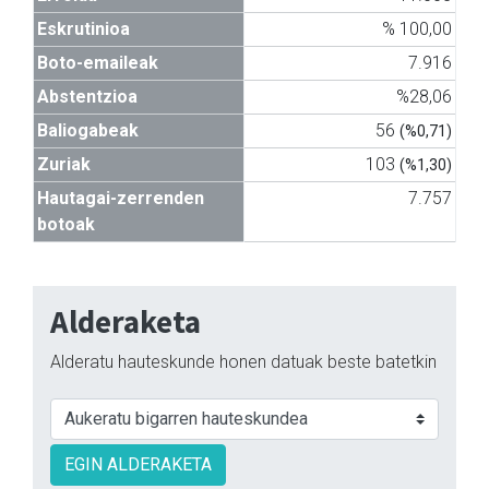
Eskrutinioa
% 100,00
Boto-emaileak
7.916
Abstentzioa
%28,06
Baliogabeak
56
(%0,71)
Zuriak
103
(%1,30)
Hautagai-zerrenden
7.757
botoak
Alderaketa
Alderatu hauteskunde honen datuak beste batetkin
EGIN ALDERAKETA