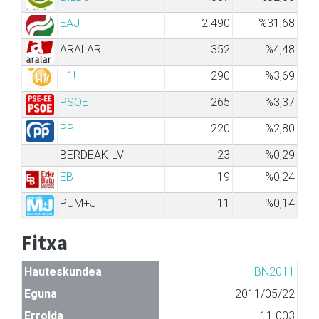
EAJ
2.490
%31,68
ARALAR
352
%4,48
H1!
290
%3,69
PSOE
265
%3,37
PP
220
%2,80
BERDEAK-LV
23
%0,29
EB
19
%0,24
PUM+J
11
%0,14
Fitxa
Hauteskundea
BN2011
Eguna
2011/05/22
Errolda
11.003