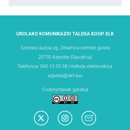
UROLAKO KOMUNIKAZIO TALDEA KOOP. ELK
Soreasu auzoa zg., Dinamoa sormen gunea
20730 Azpeitia (Gipuzkoa)
Telefonoa: 943-15 03 58 | Helbide elektronikoa:
azpeitia@ukt.eus
Codesyntaxek garatua