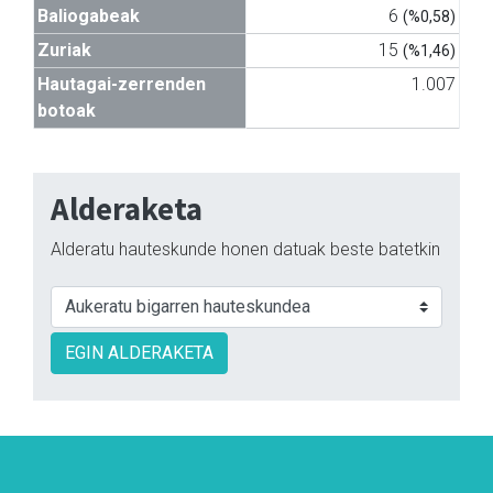
Baliogabeak
6
(%0,58)
Zuriak
15
(%1,46)
Hautagai-zerrenden
1.007
botoak
Alderaketa
Alderatu hauteskunde honen datuak beste batetkin
EGIN ALDERAKETA