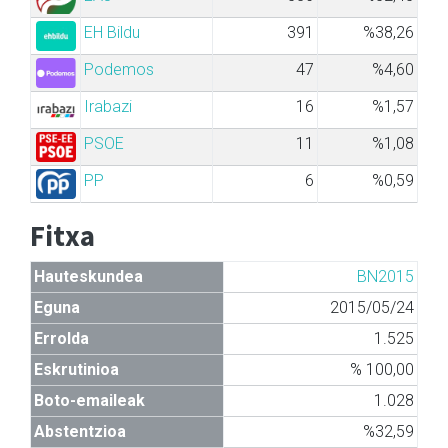
EH Bildu
391
%38,26
Podemos
47
%4,60
Irabazi
16
%1,57
PSOE
11
%1,08
PP
6
%0,59
Fitxa
Hauteskundea
BN2015
Eguna
2015/05/24
Errolda
1.525
Eskrutinioa
% 100,00
Boto-emaileak
1.028
Abstentzioa
%32,59