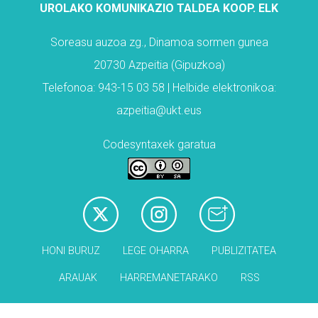
UROLAKO KOMUNIKAZIO TALDEA KOOP. ELK
Soreasu auzoa zg., Dinamoa sormen gunea
20730 Azpeitia (Gipuzkoa)
Telefonoa: 943-15 03 58 | Helbide elektronikoa:
azpeitia@ukt.eus
Codesyntaxek garatua
HONI BURUZ
LEGE OHARRA
PUBLIZITATEA
ARAUAK
HARREMANETARAKO
RSS