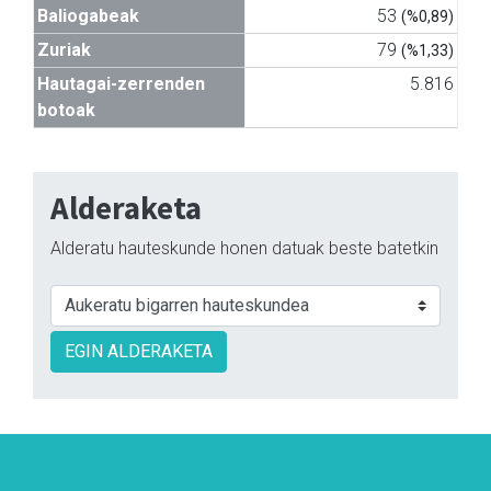
Baliogabeak
53
(%0,89)
Zuriak
79
(%1,33)
Hautagai-zerrenden
5.816
botoak
Alderaketa
Alderatu hauteskunde honen datuak beste batetkin
EGIN ALDERAKETA