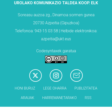
UROLAKO KOMUNIKAZIO TALDEA KOOP. ELK
Soreasu auzoa zg., Dinamoa sormen gunea
20730 Azpeitia (Gipuzkoa)
Telefonoa: 943-15 03 58 | Helbide elektronikoa:
azpeitia@ukt.eus
Codesyntaxek garatua
HONI BURUZ
LEGE OHARRA
PUBLIZITATEA
ARAUAK
HARREMANETARAKO
RSS