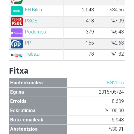
EH Bildu
2.043
%34,66
PSOE
418
%7,09
Podemos
379
%6,43
PP
155
%2,63
Irabazi
78
%1,32
Fitxa
Hauteskundea
BN2015
Eguna
2015/05/24
Errolda
8.609
Eskrutinioa
% 100,00
Boto-emaileak
5.948
Abstentzioa
%30,91