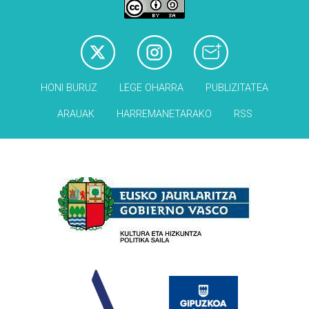
HONI BURUZ
LEGE OHARRA
PUBLIZITATEA
ARAUAK
HARREMANETARAKO
RSS
Babesleak