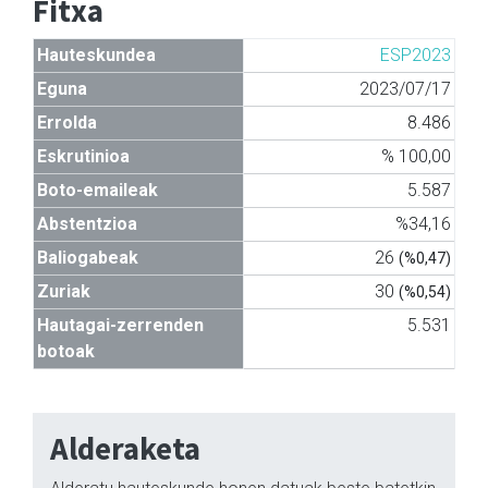
Fitxa
Hauteskundea
ESP2023
Eguna
2023/07/17
Errolda
8.486
Eskrutinioa
% 100,00
Boto-emaileak
5.587
Abstentzioa
%34,16
Baliogabeak
26
(%0,47)
Zuriak
30
(%0,54)
Hautagai-zerrenden
5.531
botoak
Alderaketa