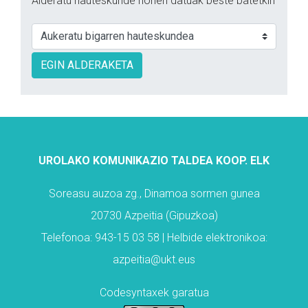
Alderatu hauteskunde honen datuak beste batetkin
EGIN ALDERAKETA
UROLAKO KOMUNIKAZIO TALDEA KOOP. ELK
Soreasu auzoa zg., Dinamoa sormen gunea
20730 Azpeitia (Gipuzkoa)
Telefonoa: 943-15 03 58 | Helbide elektronikoa:
azpeitia@ukt.eus
Codesyntaxek garatua