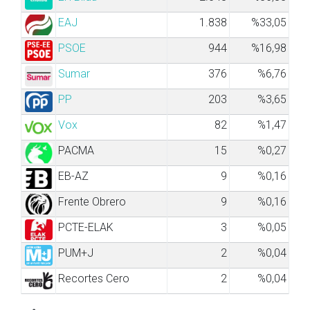
EAJ
1.838
%33,05
PSOE
944
%16,98
Sumar
376
%6,76
PP
203
%3,65
Vox
82
%1,47
PACMA
15
%0,27
EB-AZ
9
%0,16
Frente Obrero
9
%0,16
PCTE-ELAK
3
%0,05
PUM+J
2
%0,04
Recortes Cero
2
%0,04