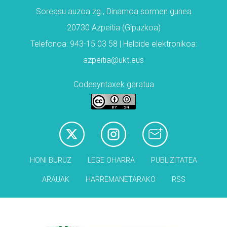
Soreasu auzoa zg., Dinamoa sormen gunea
20730 Azpeitia (Gipuzkoa)
Telefonoa: 943-15 03 58 | Helbide elektronikoa:
azpeitia@ukt.eus
Codesyntaxek garatua
HONI BURUZ
LEGE OHARRA
PUBLIZITATEA
ARAUAK
HARREMANETARAKO
RSS
Babesleak