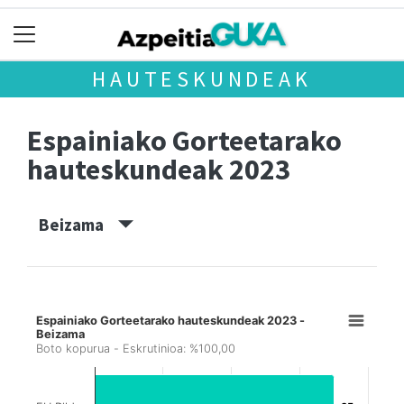
HAUTESKUNDEAK
Espainiako Gorteetarako
hauteskundeak 2023
Beizama
Espainiako Gorteetarako hauteskundeak 2023 -
Beizama
Boto kopurua - Eskrutinioa: %100,00