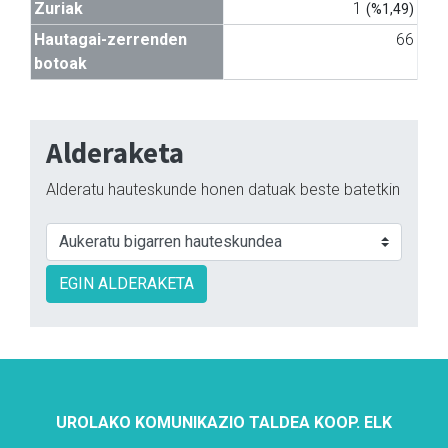
Zuriak
1
(%1,49)
Hautagai-zerrenden
66
botoak
Alderaketa
Alderatu hauteskunde honen datuak beste batetkin
EGIN ALDERAKETA
UROLAKO KOMUNIKAZIO TALDEA KOOP. ELK