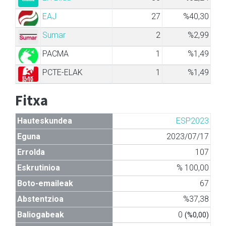
EAJ
27
%40,30
Sumar
2
%2,99
PACMA
1
%1,49
PCTE-ELAK
1
%1,49
Fitxa
Hauteskundea
ESP2023
Eguna
2023/07/17
Errolda
107
Eskrutinioa
% 100,00
Boto-emaileak
67
Abstentzioa
%37,38
Baliogabeak
0
(%0,00)