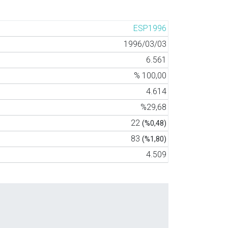
ESP1996
1996/03/03
6.561
% 100,00
4.614
%29,68
22
(%0,48)
83
(%1,80)
4.509