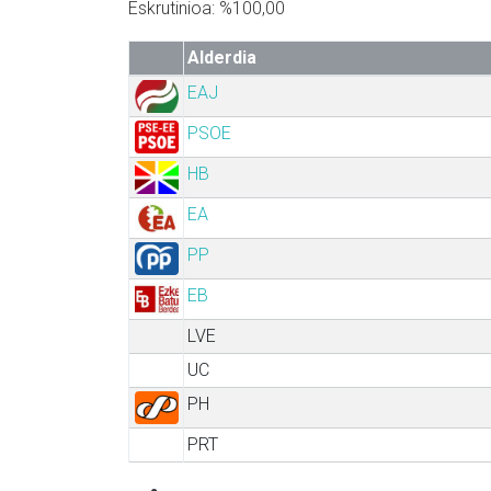
Eskrutinioa: %100,00
Alderdia
EAJ
PSOE
HB
EA
PP
EB
LVE
UC
PH
PRT