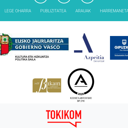
LEGE OHARRA
PUBLIZITATEA
ARAUAK
HARREMANET
Babesleak