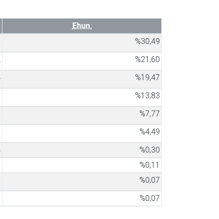
Ehun.
0
%30,49
2
%21,60
4
%19,47
5
%13,83
7
%7,77
6
%4,49
4
%0,30
5
%0,11
3
%0,07
3
%0,07