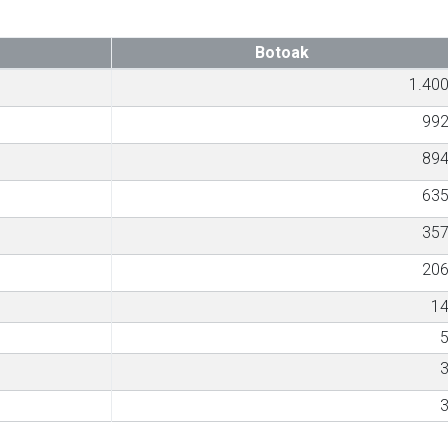
Botoak
1.40
99
89
63
35
20
1