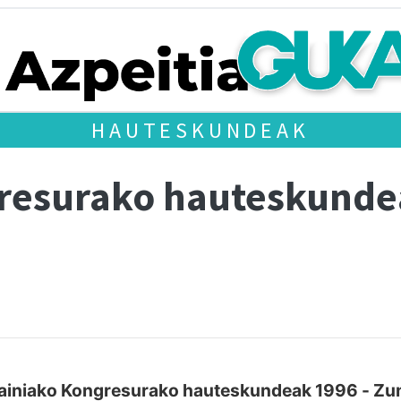
HAUTESKUNDEAK
gresurako hauteskund
ainiako Kongresurako hauteskundeak 1996 - Zu