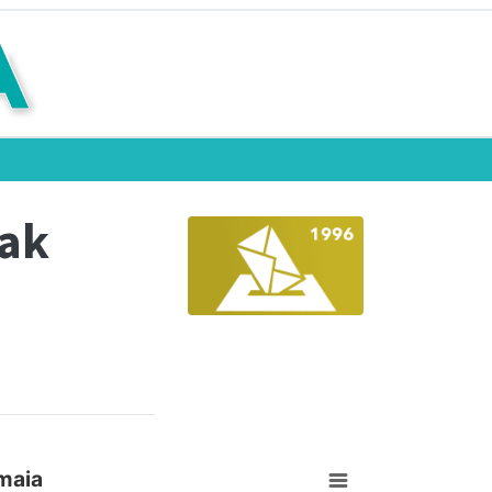
eak
maia