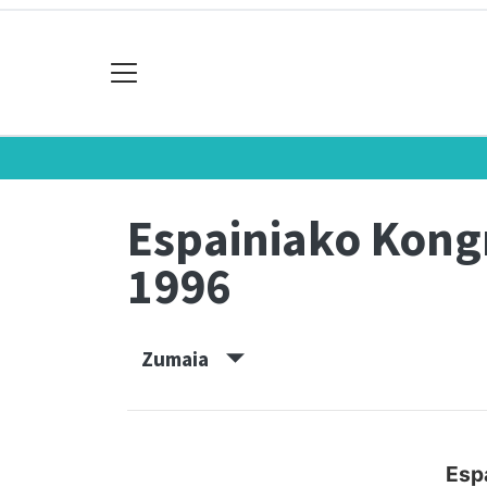
Espainiako Kon
1996
Zumaia
Esp