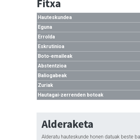
Fitxa
Hauteskundea
Eguna
Errolda
Eskrutinioa
Boto-emaileak
Abstentzioa
Baliogabeak
Zuriak
Hautagai-zerrenden botoak
Alderaketa
Alderatu hauteskunde honen datuak beste ba