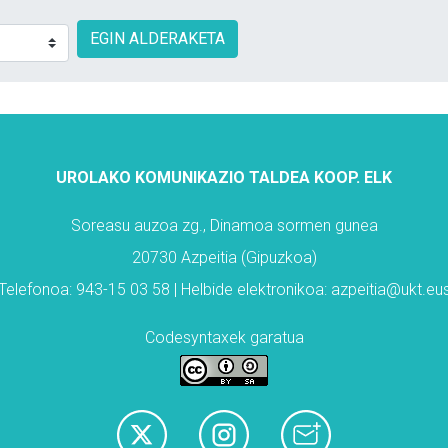
EGIN ALDERAKETA
UROLAKO KOMUNIKAZIO TALDEA KOOP. ELK
Soreasu auzoa zg., Dinamoa sormen gunea
20730 Azpeitia (Gipuzkoa)
Telefonoa: 943-15 03 58 | Helbide elektronikoa: azpeitia@ukt.eu
Codesyntaxek garatua