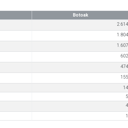
Botoak
2.61
1.80
1.60
60
47
15
1