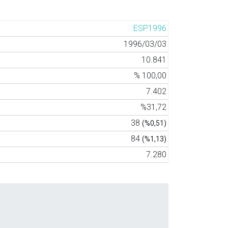
ESP1996
1996/03/03
10.841
% 100,00
7.402
%31,72
38
(%0,51)
84
(%1,13)
7.280