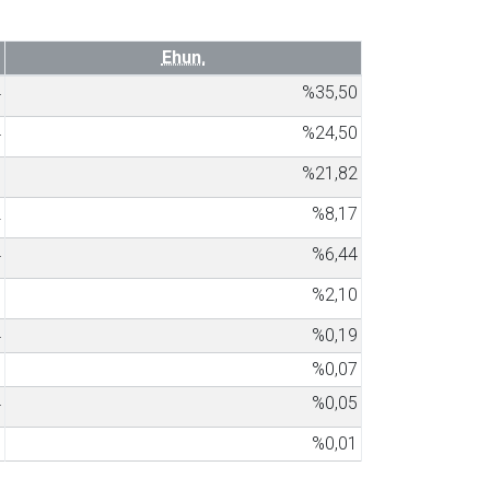
Ehun.
4
%35,50
4
%24,50
7
%21,82
2
%8,17
4
%6,44
5
%2,10
4
%0,19
5
%0,07
4
%0,05
1
%0,01