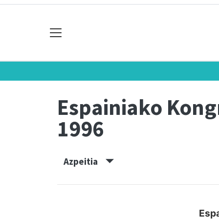
Espainiako Kon
1996
Azpeitia
Espa