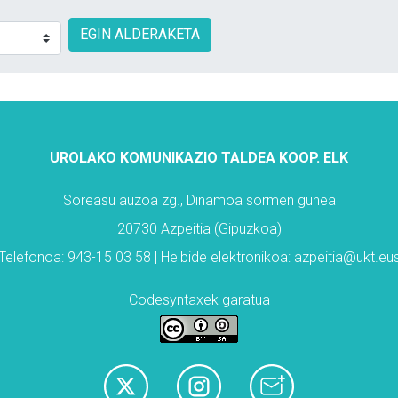
EGIN ALDERAKETA
UROLAKO KOMUNIKAZIO TALDEA KOOP. ELK
Soreasu auzoa zg., Dinamoa sormen gunea
20730 Azpeitia (Gipuzkoa)
Telefonoa: 943-15 03 58 | Helbide elektronikoa: azpeitia@ukt.eu
Codesyntaxek garatua