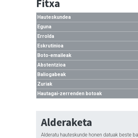
Fitxa
Hauteskundea
Eguna
Errolda
Eskrutinioa
Boto-emaileak
Abstentzioa
Baliogabeak
Zuriak
Hautagai-zerrenden botoak
Alderaketa
Alderatu hauteskunde honen datuak beste ba