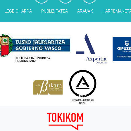
LEGE OHARRA
PUBLIZITATEA
ARAUAK
HARREMANET
Babesleak