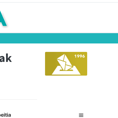
eak
eitia