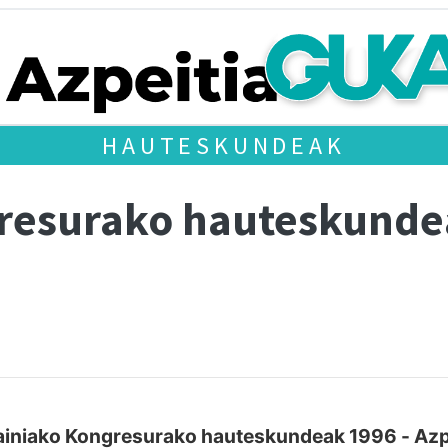
HAUTESKUNDEAK
gresurako hauteskund
iniako Kongresurako hauteskundeak 1996 - Azp