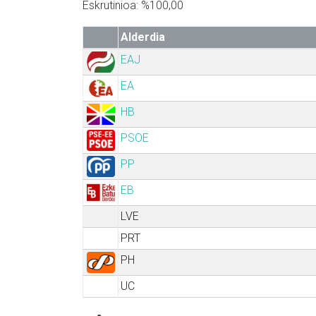
Eskrutinioa: %100,00
Alderdia
EAJ
EA
HB
PSOE
PP
EB
LVE
PRT
PH
UC