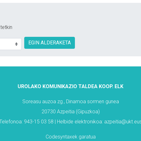
tetkin
EGIN ALDERAKETA
UROLAKO KOMUNIKAZIO TALDEA KOOP. ELK
Soreasu auzoa zg., Dinamoa sormen gunea
20730 Azpeitia (Gipuzkoa)
Telefonoa: 943-15 03 58 | Helbide elektronikoa: azpeitia@ukt.eu
Codesyntaxek garatua