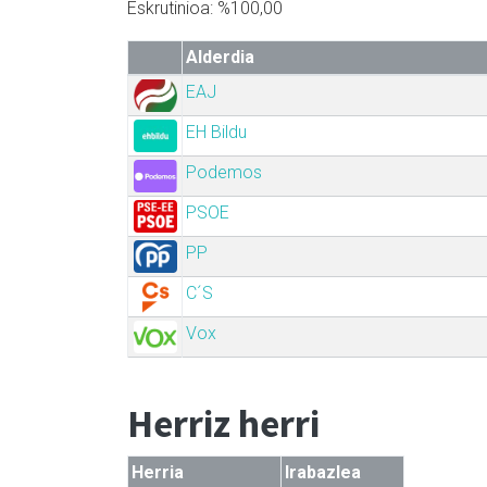
Eskrutinioa: %100,00
Alderdia
EAJ
EH Bildu
Podemos
PSOE
PP
C´S
Vox
Herriz herri
Herria
Irabazlea