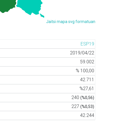
Jaitsi mapa svg formatuan
ESP19
2019/04/22
59.002
% 100,00
42.711
%27,61
240
(%0,56)
227
(%0,53)
42.244