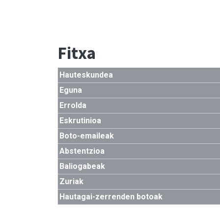
Fitxa
Hauteskundea
Eguna
Errolda
Eskrutinioa
Boto-emaileak
Abstentzioa
Baliogabeak
Zuriak
Hautagai-zerrenden botoak