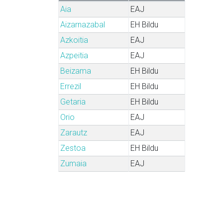
Aia
EAJ
Aizarnazabal
EH Bildu
Azkoitia
EAJ
Azpeitia
EAJ
Beizama
EH Bildu
Errezil
EH Bildu
Getaria
EH Bildu
Orio
EAJ
Zarautz
EAJ
Zestoa
EH Bildu
Zumaia
EAJ