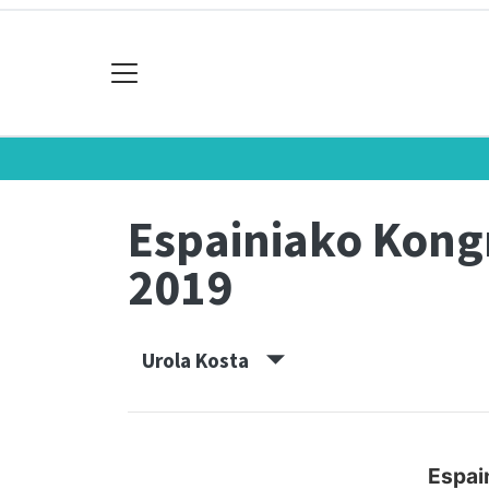
Espainiako Kon
2019
Urola Kosta
Espai