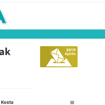
eak
 Kosta