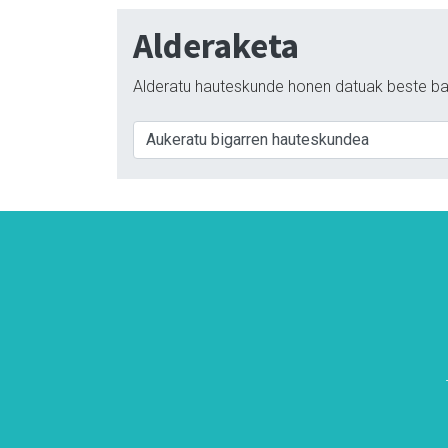
Alderaketa
Alderatu hauteskunde honen datuak beste ba