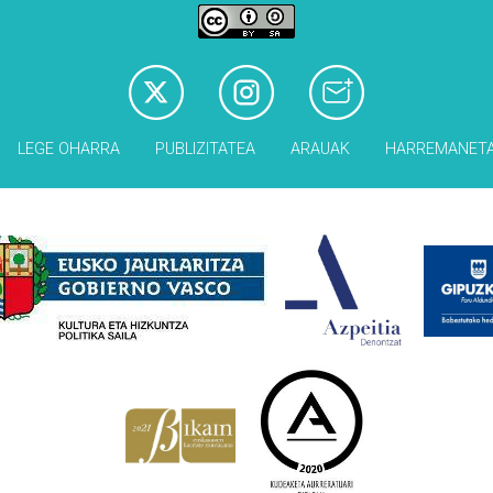
LEGE OHARRA
PUBLIZITATEA
ARAUAK
HARREMANET
Babesleak