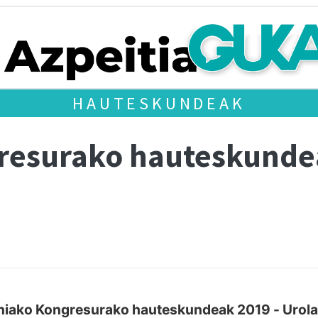
HAUTESKUNDEAK
gresurako hauteskund
niako Kongresurako hauteskundeak 2019 - Urola