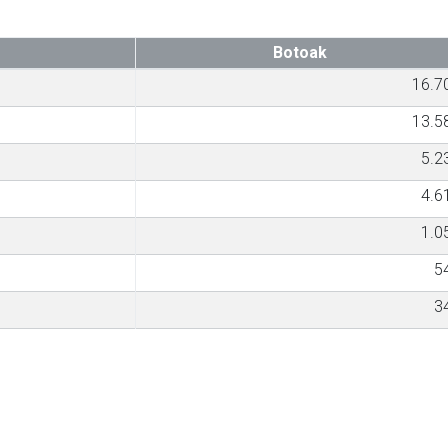
Botoak
16.7
13.5
5.2
4.6
1.0
5
3