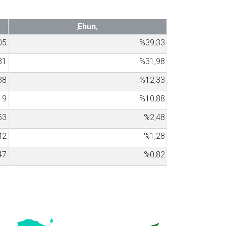
Ehun.
05
%39,33
81
%31,98
38
%12,33
19
%10,88
53
%2,48
42
%1,28
47
%0,82