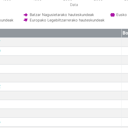
Data
Batzar Nagusietarako hauteskundeak
Eusko 
skundeak
Europako Legebiltzarrerako hauteskundeak
Bo
7
9
2
6