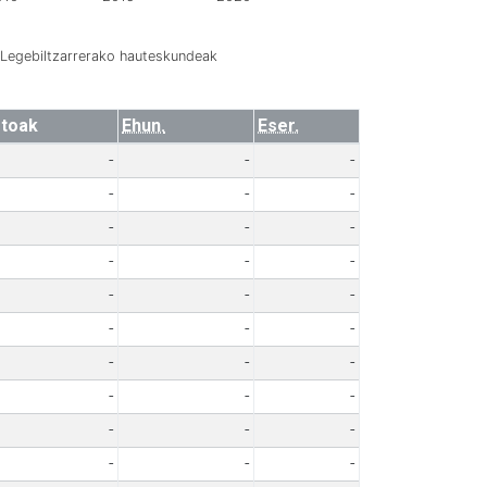
Legebiltzarrerako hauteskundeak
toak
Ehun.
Eser.
-
-
-
-
-
-
-
-
-
-
-
-
-
-
-
-
-
-
-
-
-
-
-
-
-
-
-
-
-
-