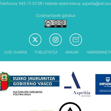
Telefonoa: 943-15 03 58 | Helbide elektronikoa: azpeitia@ukt.eu
Codesyntaxek garatua
LEGE OHARRA
PUBLIZITATEA
ARAUAK
HARREMANET
Babesleak