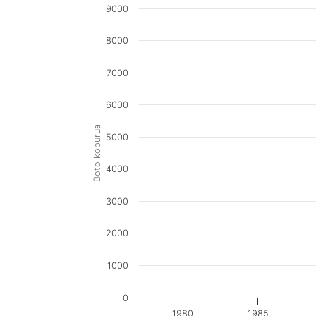
9000
8000
7000
6000
Boto kopurua
5000
4000
3000
2000
1000
0
1980
1985