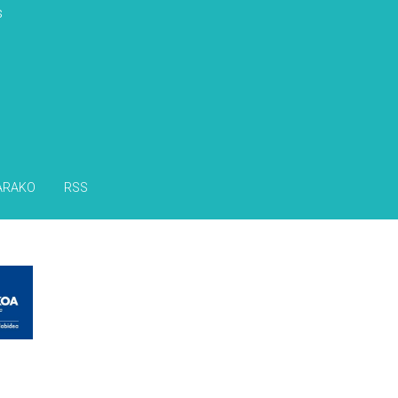
s
ARAKO
RSS