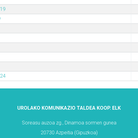
019
9
024
UROLAKO KOMUNIKAZIO TALDEA KOOP. ELK
Soreasu auzoa zg., Dinamoa sormen gunea
20730 Azpeitia (Gipuzkoa)