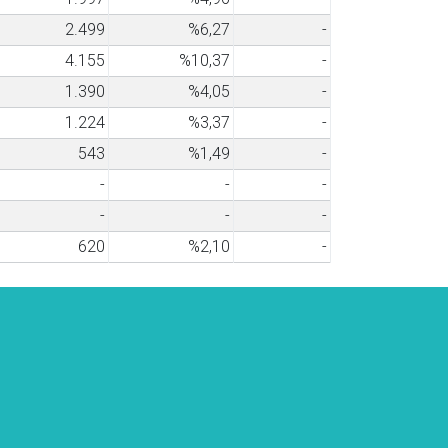
2.499
%6,27
-
4.155
%10,37
-
1.390
%4,05
-
1.224
%3,37
-
543
%1,49
-
-
-
-
-
-
-
620
%2,10
-