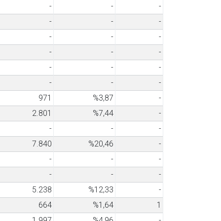
-
-
-
-
-
-
-
-
-
-
-
-
-
-
-
-
-
-
971
%3,87
-
2.801
%7,44
-
-
-
-
7.840
%20,46
-
-
-
-
-
-
-
5.238
%12,33
-
664
%1,64
1
1.997
%4,96
-