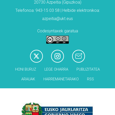
20730 Azpeitia (Gipuzkoa)
Telefonoa: 943-15 03 58 | Helbide elektronikoa:
azpeitia@ukt.eus
Codesyntaxek garatua
HONI BURUZ
LEGE OHARRA
PUBLIZITATEA
ARAUAK
HARREMANETARAKO
RSS
Babesleak