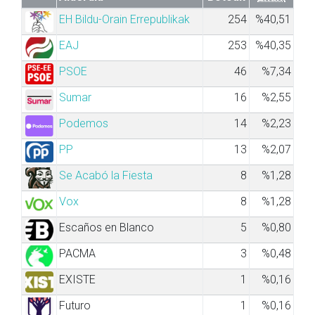
EH Bildu-Orain Errepublikak
254
%40,51
EAJ
253
%40,35
PSOE
46
%7,34
Sumar
16
%2,55
Podemos
14
%2,23
PP
13
%2,07
Se Acabó la Fiesta
8
%1,28
Vox
8
%1,28
Escaños en Blanco
5
%0,80
PACMA
3
%0,48
EXISTE
1
%0,16
Futuro
1
%0,16