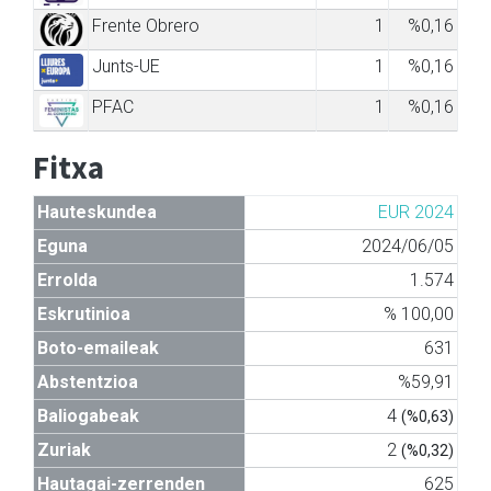
Frente Obrero
1
%0,16
Junts-UE
1
%0,16
PFAC
1
%0,16
Fitxa
Hauteskundea
EUR 2024
Eguna
2024/06/05
Errolda
1.574
Eskrutinioa
% 100,00
Boto-emaileak
631
Abstentzioa
%59,91
Baliogabeak
4
(%0,63)
Zuriak
2
(%0,32)
Hautagai-zerrenden
625