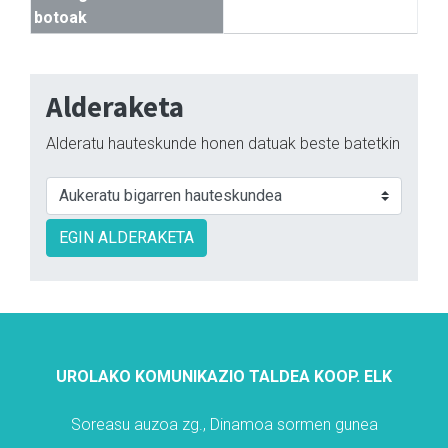
botoak
Alderaketa
Alderatu hauteskunde honen datuak beste batetkin
EGIN ALDERAKETA
UROLAKO KOMUNIKAZIO TALDEA KOOP. ELK
Soreasu auzoa zg., Dinamoa sormen gunea