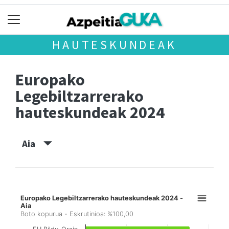
HAUTESKUNDEAK
Europako
Legebiltzarrerako
hauteskundeak 2024
Aia
Europako Legebiltzarrerako hauteskundeak 2024 -
Aia
Boto kopurua - Eskrutinioa: %100,00