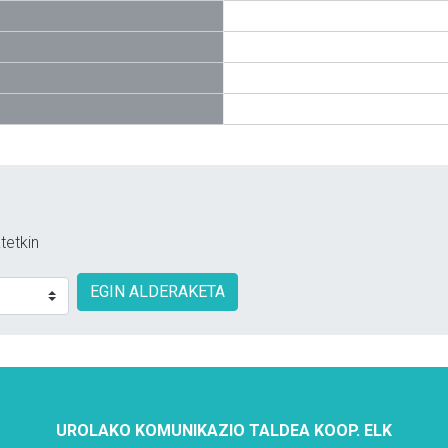
tetkin
EGIN ALDERAKETA
UROLAKO KOMUNIKAZIO TALDEA KOOP. ELK