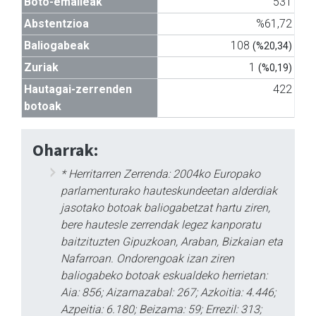
Boto-emaileak
531
Abstentzioa
%61,72
Baliogabeak
108
(%20,34)
Zuriak
1
(%0,19)
Hautagai-zerrenden
422
botoak
Oharrak:
* Herritarren Zerrenda: 2004ko Europako
parlamenturako hauteskundeetan alderdiak
jasotako botoak baliogabetzat hartu ziren,
bere hautesle zerrendak legez kanporatu
baitzituzten Gipuzkoan, Araban, Bizkaian eta
Nafarroan. Ondorengoak izan ziren
baliogabeko botoak eskualdeko herrietan:
Aia: 856; Aizarnazabal: 267; Azkoitia: 4.446;
Azpeitia: 6.180; Beizama: 59; Errezil: 313;