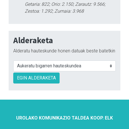
Getaria: 822; Orio: 2.150; Zarautz: 9.566;
Zestoa: 1.292; Zumaia: 3.968
Alderaketa
Alderatu hauteskunde honen datuak beste batetkin
EGIN ALDERAKETA
UROLAKO KOMUNIKAZIO TALDEA KOOP. ELK