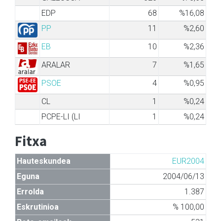
EDP
68
%16,08
PP
11
%2,60
EB
10
%2,36
ARALAR
7
%1,65
PSOE
4
%0,95
CL
1
%0,24
PCPE-LI (LI
1
%0,24
Fitxa
Hauteskundea
EUR2004
Eguna
2004/06/13
Errolda
1.387
Eskrutinioa
% 100,00