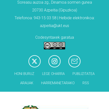
Soreasu auzoa zg., Dinamoa sormen gunea
20730 Azpeitia (Gipuzkoa)
Telefonoa: 943-15 03 58 | Helbide elektronikoa:
azpeitia@ukt.eus
Codesyntaxek garatua
HONI BURUZ
LEGE OHARRA
PUBLIZITATEA
ARAUAK
HARREMANETARAKO
RSS
Babesleak