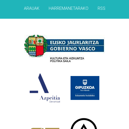
ARAUAK
HARREMANETARAKO
RSS
Babesleak