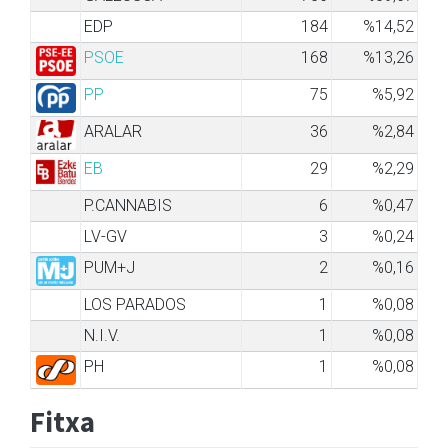
EDP
184
%14,52
PSOE
168
%13,26
PP
75
%5,92
ARALAR
36
%2,84
EB
29
%2,29
P.CANNABIS
6
%0,47
LV-GV
3
%0,24
PUM+J
2
%0,16
LOS PARADOS
1
%0,08
N.I.V.
1
%0,08
PH
1
%0,08
Fitxa