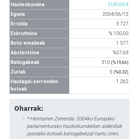
Hauteskundea
EUR2004
Eguna
2004/06/13
Errolda
3.727
Eskrutinioa
% 100,00
Boto-emaileak
1.577
Abstentzioa
%57,69
Baliogabeak
310
(%19,66)
Zuriak
5
(%0,32)
Hautagai-zerrenden
1.262
botoak
Oharrak:
* Herritarren Zerrenda: 2004ko Europako
parlamenturako hauteskundeetan alderdiak
jasotako botoak baliogabetzat hartu ziren,