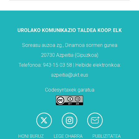
UROLAKO KOMUNIKAZIO TALDEA KOOP. ELK
Soreasu auzoa zg., Dinamoa sormen gunea
20730 Azpeitia (Gipuzkoa)
Telefonoa: 943-15 03 58 | Helbide elektronikoa:
azpeitia@ukt.eus
Codesyntaxek garatua
HONI BURUZ
LEGE OHARRA
PUBLIZITATEA