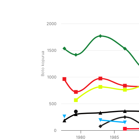
2000
1500
Boto kopurua
1000
500
0
1980
1985