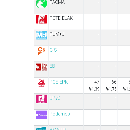
PACMA
-
-
PCTE-ELAK
-
-
PUM+J
-
-
C´S
-
-
EB
-
-
PCE-EPK
47
66
%1.39
%1.75
%1.
UPyD
-
-
Podemos
-
-
AMAIUR
-
-