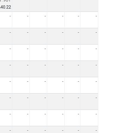
40.22
-
-
-
-
-
-
-
-
-
-
-
-
-
-
-
-
-
-
-
-
-
-
-
-
-
-
-
-
-
-
-
-
-
-
-
-
-
-
-
-
-
-
-
-
-
-
-
-