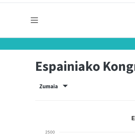
Espainiako Kon
Zumaia
E
2500