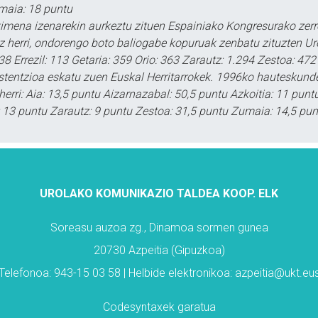
maia: 18 puntu
kimena izenarekin aurkeztu zituen Espainiako Kongresurako zer
riz herri, ondorengo boto baliogabe kopuruak zenbatu zituzten U
38 Errezil: 113 Getaria: 359 Orio: 363 Zarautz: 1.294 Zestoa: 47
tentzioa eskatu zuen Euskal Herritarrokek. 1996ko hauteskundee
herri: Aia: 13,5 puntu Aizarnazabal: 50,5 puntu Azkoitia: 11 pun
o: 13 puntu Zarautz: 9 puntu Zestoa: 31,5 puntu Zumaia: 14,5 pun
UROLAKO KOMUNIKAZIO TALDEA KOOP. ELK
Soreasu auzoa zg., Dinamoa sormen gunea
20730 Azpeitia (Gipuzkoa)
Telefonoa: 943-15 03 58 | Helbide elektronikoa: azpeitia@ukt.eu
Codesyntaxek garatua