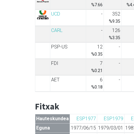
%7.66
%4.
UCD
-
352
%9.35
CARL
-
126
%3.35
PSP-US
12
-
%0.35
FDI
7
-
%0.21
AET
6
-
%0.18
Fitxak
Hauteskundea
ESP1977
ESP1979
E
Eguna
1977/06/15
1979/03/01
198