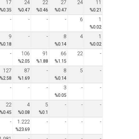
17
24
22
27
24
11
%0.35
%0.47
%0.46
%0.47
%0.21
-
-
-
-
6
1
%0.02
9
-
-
8
4
1
%0.18
%0.14
%0.02
-
106
91
66
22
-
%2.05
%1.88
%1.15
127
87
-
8
5
-
%2.58
%1.69
%0.14
-
-
-
3
-
-
%0.05
22
4
5
-
-
-
%0.45
%0.08
%0.1
-
1.222
-
-
-
-
%23.69
1.981
-
-
-
-
-