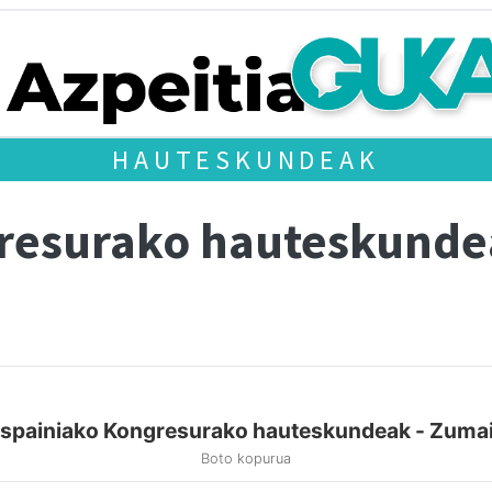
HAUTESKUNDEAK
gresurako hauteskund
spainiako Kongresurako hauteskundeak - Zuma
Boto kopurua