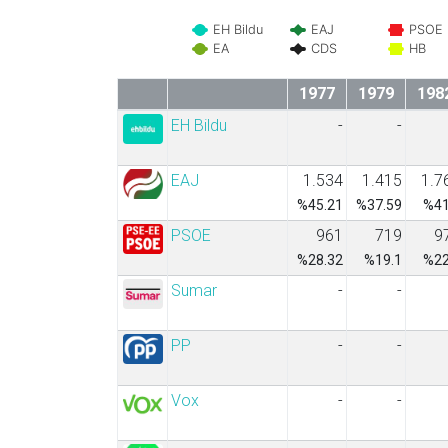
EH Bildu
EAJ
PSOE
EA
CDS
HB
1977
1979
198
EH Bildu
-
-
EAJ
1.534
1.415
1.7
%45.21
%37.59
%41
PSOE
961
719
9
%28.32
%19.1
%22
Sumar
-
-
PP
-
-
Vox
-
-