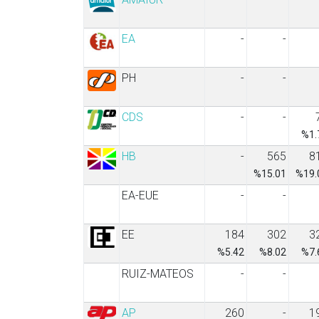
EA
-
-
PH
-
-
CDS
-
-
%1.
HB
-
565
8
%15.01
%19.
EA-EUE
-
-
EE
184
302
3
%5.42
%8.02
%7.
RUIZ-MATEOS
-
-
AP
260
-
1