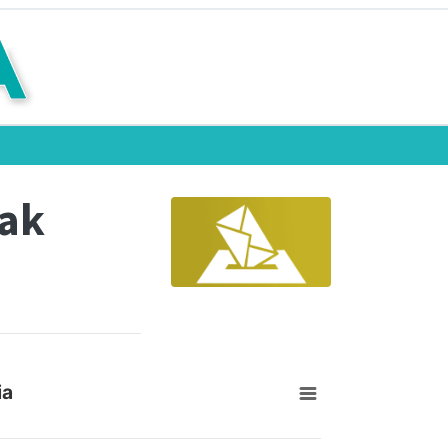
eak
ia