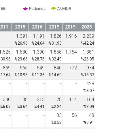
EB
Podemos
AMAIUR
2011
2015
2016
2019
2019
2023
-
1.391
1.191
1.826
1.916
2.239
%26.96
%24.64
%31.93
%42.24
1.525
1.530
1.390
1.858
1.754
1.381
30.96
%29.66
%28.76
%32.49
%26.05
869
565
549
840
772
974
17.64
%10.95
%11.36
%14.69
%18.37
-
-
-
-
-
428
%8.07
300
188
213
128
114
164
%6.09
%3.64
%4.41
%2.24
%3.09
-
-
-
33
56
48
%0.58
%0.91