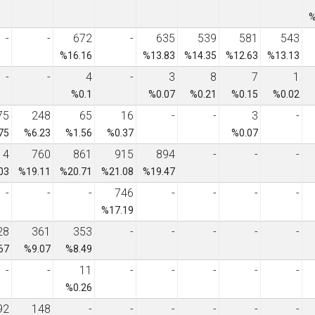
%
-
-
672
-
635
539
581
543
%16.16
%13.83
%14.35
%12.63
%13.13
-
-
4
-
3
8
7
1
%0.1
%0.07
%0.21
%0.15
%0.02
75
248
65
16
-
-
3
-
75
%6.23
%1.56
%0.37
%0.07
14
760
861
915
894
-
-
-
03
%19.11
%20.71
%21.08
%19.47
-
-
-
746
-
-
-
-
%17.19
28
361
353
-
-
-
-
-
67
%9.07
%8.49
-
-
11
-
-
-
-
-
%0.26
92
148
-
-
-
-
-
-