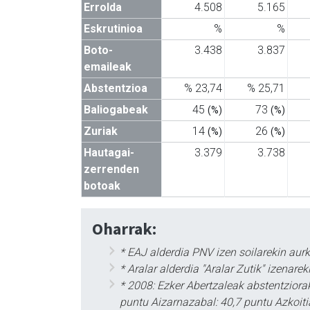
Errolda
4.508
5.165
Eskrutinioa
%
%
Boto-
3.438
3.837
emaileak
Abstentzioa
% 23,74
% 25,71
Baliogabeak
45
73
(%)
(%)
Zuriak
14
26
(%)
(%)
Hautagai-
3.379
3.738
zerrenden
botoak
Oharrak:
* EAJ alderdia PNV izen soilarekin aur
* Aralar alderdia "Aralar Zutik" izena
* 2008: Ezker Abertzaleak abstentziorak
puntu Aizarnazabal: 40,7 puntu Azkoitia