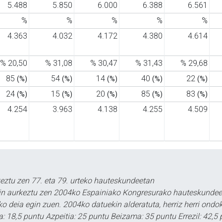
5.488
5.850
6.000
6.388
6.561
%
%
%
%
%
4.363
4.032
4.172
4.380
4.614
% 20,50
% 31,08
% 30,47
% 31,43
% 29,68
85
54
14
40
22
(%)
(%)
(%)
(%)
(%)
24
15
20
85
83
(%)
(%)
(%)
(%)
(%)
4.254
3.963
4.138
4.255
4.509
keztu zen 77. eta 79. urteko hauteskundeetan
rekin aurkeztu zen 2004ko Espainiako Kongresurako hauteskundee
o deia egin zuen. 2004ko datuekin alderatuta, herriz herri ondok
: 18,5 puntu Azpeitia: 25 puntu Beizama: 35 puntu Errezil: 42,5 