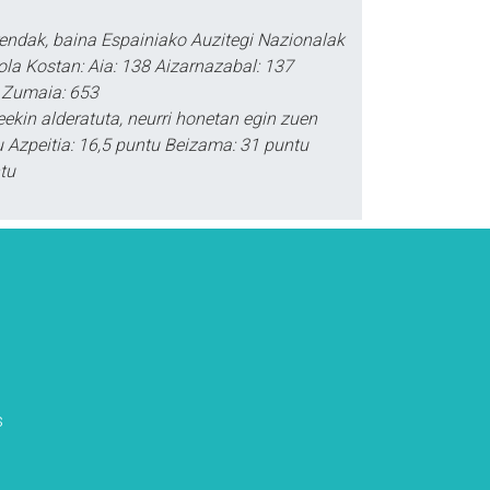
rendak, baina Espainiako Auzitegi Nazionalak
rola Kostan: Aia: 138 Aizarnazabal: 137
2 Zumaia: 653
kin alderatuta, neurri honetan egin zuen
tu Azpeitia: 16,5 puntu Beizama: 31 puntu
tu
s