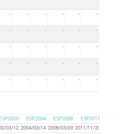
-
-
-
-
-
-
-
-
-
-
-
-
-
-
-
-
-
-
-
-
-
-
-
-
-
-
-
-
-
-
ESP2000
ESP2004
ESP2008
ESP2011
ESP2015
00/03/12
2004/03/14
2008/03/09
2011/11/20
2015/12/20
2