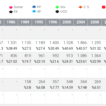
Sumar
PP
Vox
C´S
EE
AP
UCD
2
1986
1989
1993
1996
2000
2004
2008
-
-
-
-
-
-
-
-
67
1.531
1.135
1.189
1.400
1.528
1.866
1.295
.3
%38.49
%27.3
%27.4
%30.49
%40.69
%40.57
%31.32
%
71
836
819
961
992
913
1.086
1.364
.7
%21.02
%19.7
%22.14
%21.6
%24.31
%23.61
%32.99
%
-
-
-
-
-
-
-
-
-
-
158
264
357
548
344
269
%3.8
%6.08
%7.77
%14.59
%7.48
%6.51
-
-
-
-
-
-
-
-