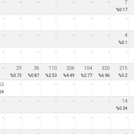
-
-
-
-
-
-
-
7
%0.17
-
-
-
-
-
-
-
-
-
-
-
-
-
-
-
4
%0.1
-
-
-
-
-
-
-
-
-
29
36
110
206
104
320
215
%0.73
%0.87
%2.53
%4.49
%2.77
%6.96
%5.2
53
-
-
-
-
-
-
-
24
-
-
-
-
-
-
-
14
%0.34
-
-
-
-
-
-
-
-
-
-
-
-
-
-
-
-