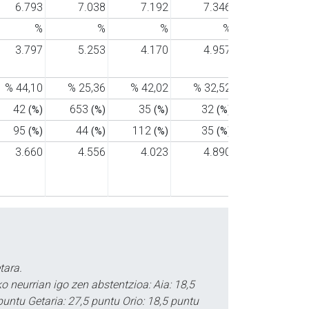
6.793
7.038
7.192
7.346
7.460
%
%
%
%
%
3.797
5.253
4.170
4.957
5.187
% 44,10
% 25,36
% 42,02
% 32,52
% 30,47
42
653
35
32
28
(%)
(%)
(%)
(%)
(%)
95
44
112
35
33
(%)
(%)
(%)
(%)
(%)
3.660
4.556
4.023
4.890
5.126
tara.
o neurrian igo zen abstentzioa: Aia: 18,5
puntu Getaria: 27,5 puntu Orio: 18,5 puntu