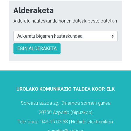
Alderaketa
Alderatu hauteskunde honen datuak beste batetkin
EGIN ALDERAKETA
UROLAKO KOMUNIKAZIO TALDEA KOOP. ELK
Soreasu auzoa zg., Dinamoa sormen gunea
20730 Azpeitia (Gipuzkoa)
Telefonoa: 943-15 03 58 | Helbide elektronikoa: