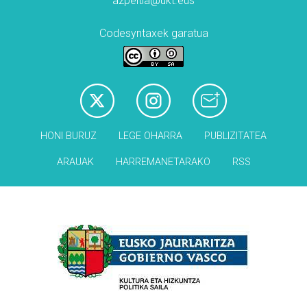
azpeitia@ukt.eus
Codesyntaxek garatua
HONI BURUZ
LEGE OHARRA
PUBLIZITATEA
ARAUAK
HARREMANETARAKO
RSS
Babesleak