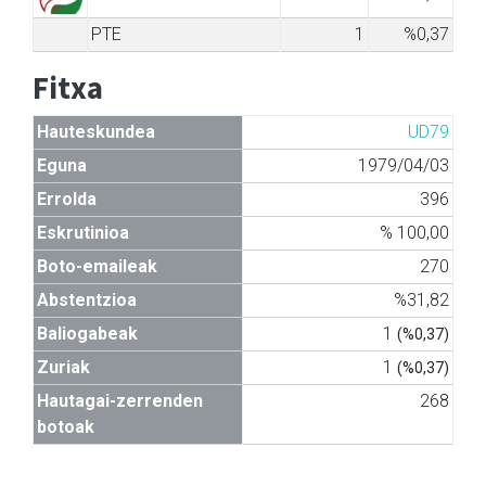
PTE
1
%0,37
Fitxa
Hauteskundea
UD79
Eguna
1979/04/03
Errolda
396
Eskrutinioa
% 100,00
Boto-emaileak
270
Abstentzioa
%31,82
Baliogabeak
1
(%0,37)
Zuriak
1
(%0,37)
Hautagai-zerrenden
268
botoak