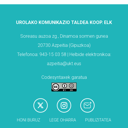
UROLAKO KOMUNIKAZIO TALDEA KOOP. ELK
Soreasu auzoa zg., Dinamoa sormen gunea
20730 Azpeitia (Gipuzkoa)
Telefonoa: 943-15 03 58 | Helbide elektronikoa:
azpeitia@ukt.eus
Codesyntaxek garatua
HONI BURUZ
LEGE OHARRA
PUBLIZITATEA