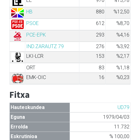
EE
970
%13,78
HB
880
%12,50
PSOE
612
%8,70
PCE-EPK
293
%4,16
IND.ZARAUTZ 79
276
%3,92
LKI-LCR
153
%2,17
ORT
83
%1,18
EMK-OIC
16
%0,23
Fitxa
Hauteskundea
UD79
Eguna
1979/04/03
Errolda
11.732
Eskrutinioa
% 100,00