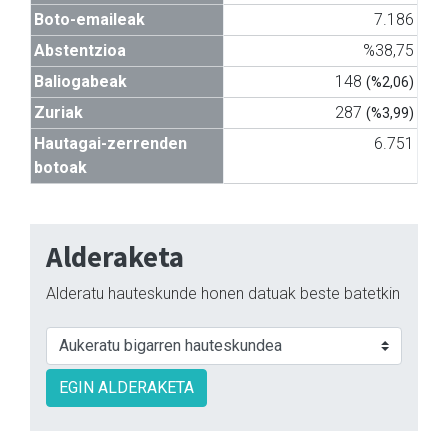
Boto-emaileak
7.186
Abstentzioa
%38,75
Baliogabeak
148
(%2,06)
Zuriak
287
(%3,99)
Hautagai-zerrenden
6.751
botoak
Alderaketa
Alderatu hauteskunde honen datuak beste batetkin
EGIN ALDERAKETA