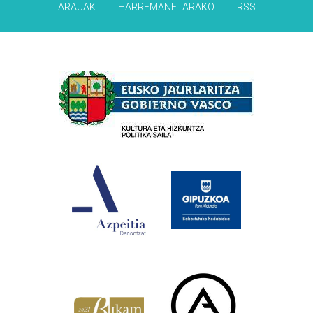
ARAUAK
HARREMANETARAKO
RSS
Babesleak