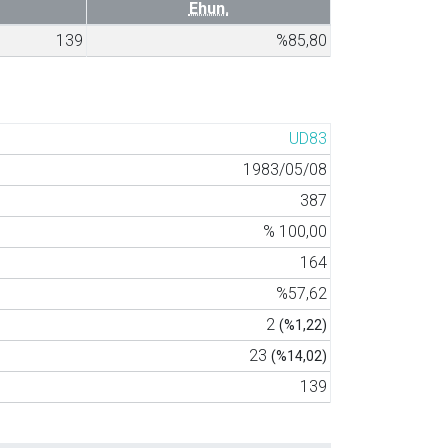
Ehun.
139
%85,80
UD83
1983/05/08
387
% 100,00
164
%57,62
2
(%1,22)
23
(%14,02)
139