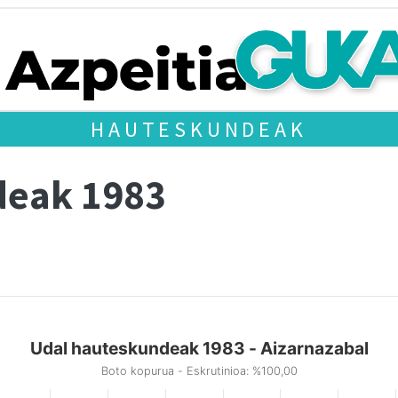
HAUTESKUNDEAK
deak 1983
Udal hauteskundeak 1983 - Aizarnazabal
Boto kopurua - Eskrutinioa: %100,00