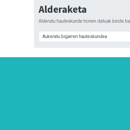
Alderaketa
Alderatu hauteskunde honen datuak beste ba