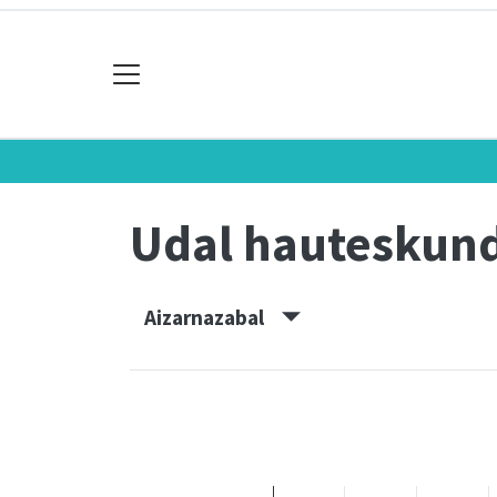
Udal hauteskun
Aizarnazabal