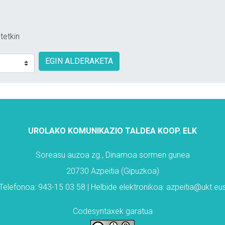
tetkin
EGIN ALDERAKETA
UROLAKO KOMUNIKAZIO TALDEA KOOP. ELK
Soreasu auzoa zg., Dinamoa sormen gunea
20730 Azpeitia (Gipuzkoa)
Telefonoa: 943-15 03 58 | Helbide elektronikoa: azpeitia@ukt.eu
Codesyntaxek garatua