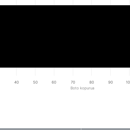
0
40
50
60
70
80
90
1
Boto kopurua