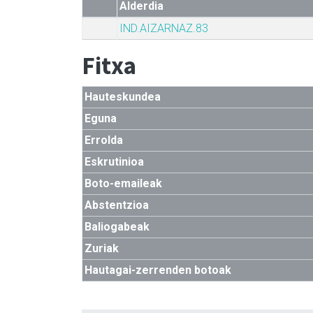
Alderdia
IND.AIZARNAZ.83
Fitxa
Hauteskundea
Eguna
Errolda
Eskrutinioa
Boto-emaileak
Abstentzioa
Baliogabeak
Zuriak
Hautagai-zerrenden botoak