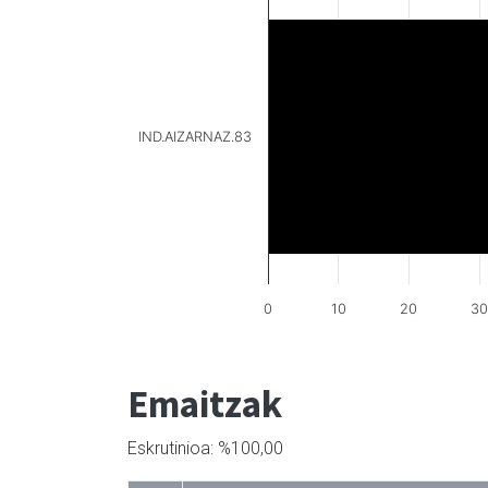
IND.AIZARNAZ.83
0
10
20
3
Emaitzak
Eskrutinioa: %100,00