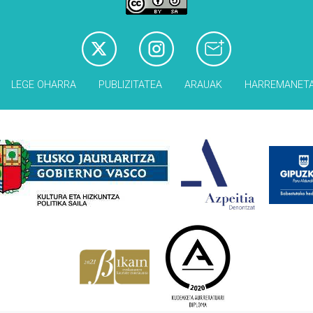
LEGE OHARRA
PUBLIZITATEA
ARAUAK
HARREMANET
Babesleak