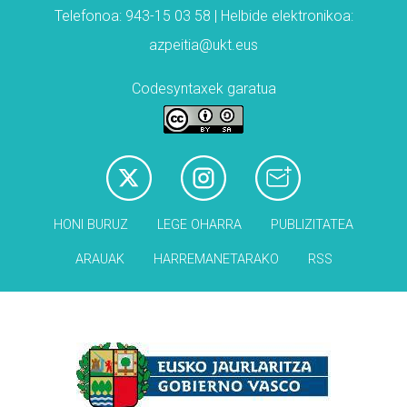
Telefonoa: 943-15 03 58 | Helbide elektronikoa:
azpeitia@ukt.eus
Codesyntaxek garatua
HONI BURUZ
LEGE OHARRA
PUBLIZITATEA
ARAUAK
HARREMANETARAKO
RSS
Babesleak