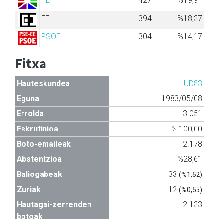
HB
427
%19,91
EE
394
%18,37
PSOE
304
%14,17
Fitxa
Hauteskundea
UD83
Eguna
1983/05/08
Errolda
3.051
Eskrutinioa
% 100,00
Boto-emaileak
2.178
Abstentzioa
%28,61
Baliogabeak
33
(%1,52)
Zuriak
12
(%0,55)
Hautagai-zerrenden
2.133
botoak