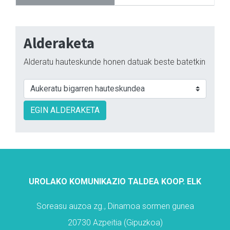
Alderaketa
Alderatu hauteskunde honen datuak beste batetkin
EGIN ALDERAKETA
UROLAKO KOMUNIKAZIO TALDEA KOOP. ELK
Soreasu auzoa zg., Dinamoa sormen gunea
20730 Azpeitia (Gipuzkoa)