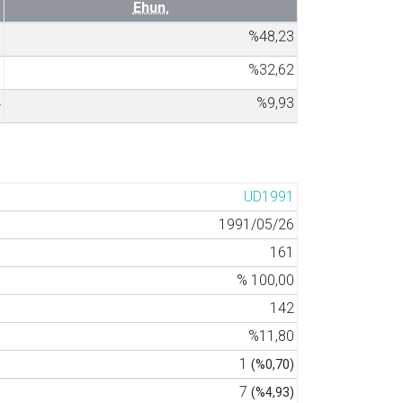
Ehun.
8
%48,23
6
%32,62
4
%9,93
UD1991
1991/05/26
161
% 100,00
142
%11,80
1
(%0,70)
7
(%4,93)