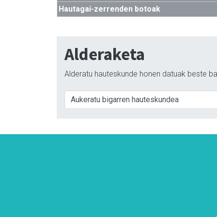
Hautagai-zerrenden botoak
Alderaketa
Alderatu hauteskunde honen datuak beste ba