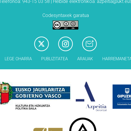
Telefonoa: 943-15 03 58 | Helbide elektronikoa: azpeitia@ukt.eu
Codesyntaxek garatua
LEGE OHARRA
PUBLIZITATEA
ARAUAK
HARREMANET
Babesleak