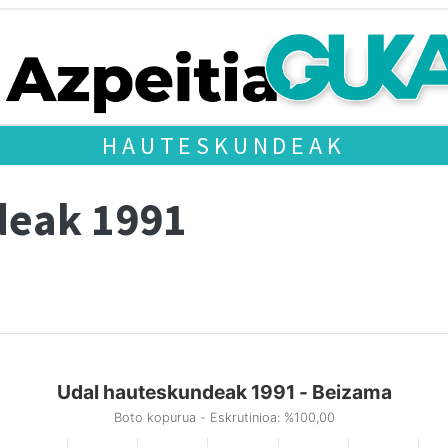
HAUTESKUNDEAK
deak 1991
Udal hauteskundeak 1991 - Beizama
Boto kopurua - Eskrutinioa: %100,00