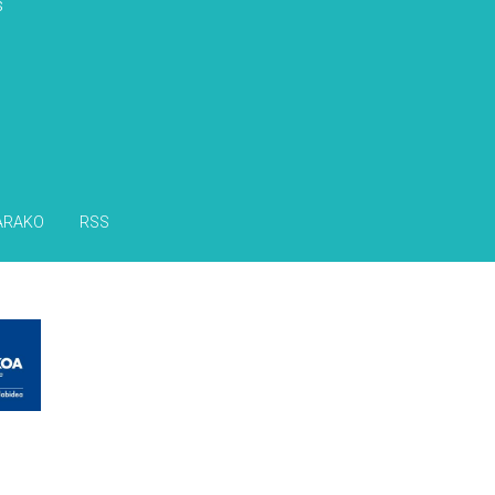
s
ARAKO
RSS