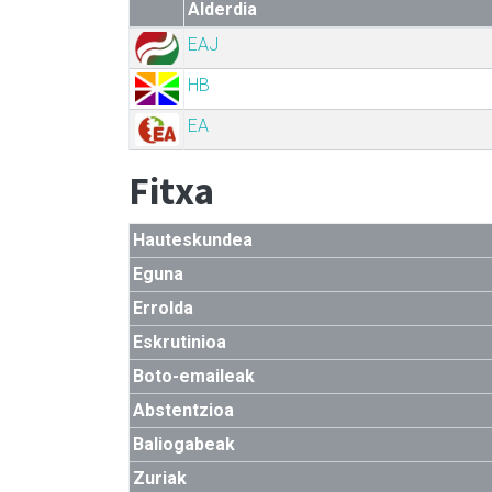
Alderdia
EAJ
HB
EA
Fitxa
Hauteskundea
Eguna
Errolda
Eskrutinioa
Boto-emaileak
Abstentzioa
Baliogabeak
Zuriak