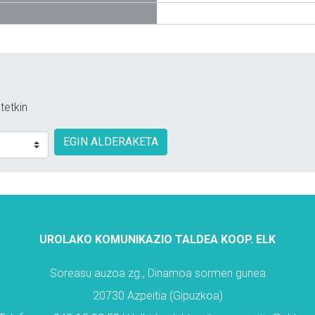
tetkin
EGIN ALDERAKETA
UROLAKO KOMUNIKAZIO TALDEA KOOP. ELK
Soreasu auzoa zg., Dinamoa sormen gunea
20730 Azpeitia (Gipuzkoa)