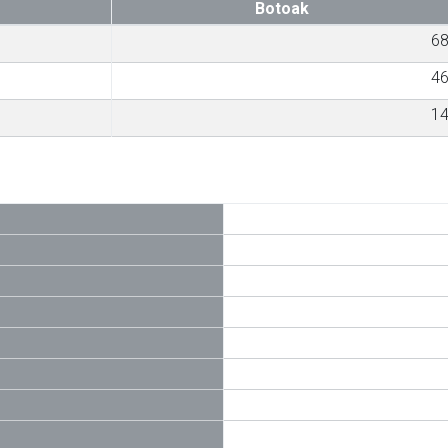
Botoak
6
4
1