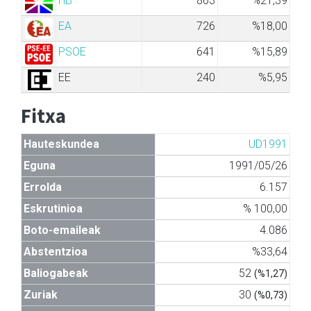
HB
863
%21,39
EA
726
%18,00
PSOE
641
%15,89
EE
240
%5,95
Fitxa
Hauteskundea
UD1991
Eguna
1991/05/26
Errolda
6.157
Eskrutinioa
% 100,00
Boto-emaileak
4.086
Abstentzioa
%33,64
Baliogabeak
52
(%1,27)
Zuriak
30
(%0,73)