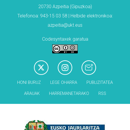
20730 Azpeitia (Gipuzkoa)
Telefonoa: 943-15 03 58 | Helbide elektronikoa:
azpeitia@ukt.eus
Codesyntaxek garatua
HONI BURUZ
LEGE OHARRA
PUBLIZITATEA
ARAUAK
HARREMANETARAKO
RSS
Babesleak