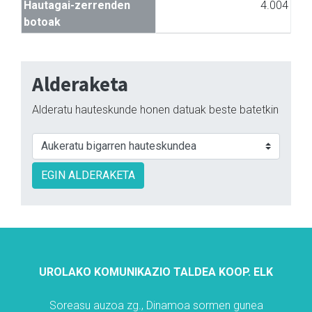
Hautagai-zerrenden
4.004
botoak
Alderaketa
Alderatu hauteskunde honen datuak beste batetkin
EGIN ALDERAKETA
UROLAKO KOMUNIKAZIO TALDEA KOOP. ELK
Soreasu auzoa zg., Dinamoa sormen gunea