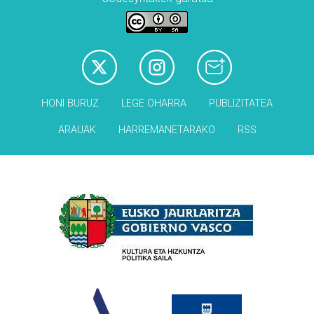
HONI BURUZ
LEGE OHARRA
PUBLIZITATEA
ARAUAK
HARREMANETARAKO
RSS
Babesleak