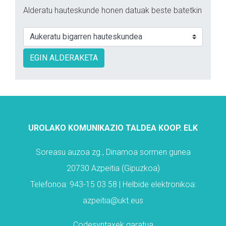
Alderatu hauteskunde honen datuak beste batetkin
EGIN ALDERAKETA
UROLAKO KOMUNIKAZIO TALDEA KOOP. ELK
Soreasu auzoa zg., Dinamoa sormen gunea
20730 Azpeitia (Gipuzkoa)
Telefonoa: 943-15 03 58 | Helbide elektronikoa:
azpeitia@ukt.eus
Codesyntaxek garatua