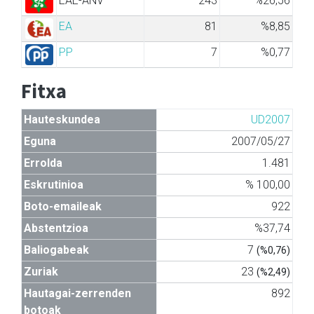
EAE-ANV
243
%26,56
EA
81
%8,85
PP
7
%0,77
Fitxa
Hauteskundea
UD2007
Eguna
2007/05/27
Errolda
1.481
Eskrutinioa
% 100,00
Boto-emaileak
922
Abstentzioa
%37,74
Baliogabeak
7
(%0,76)
Zuriak
23
(%2,49)
Hautagai-zerrenden
892
botoak