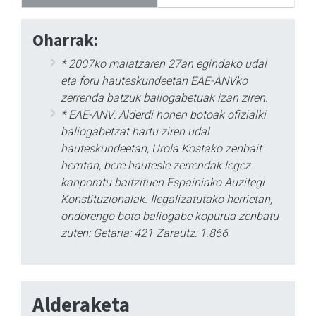
Oharrak:
* 2007ko maiatzaren 27an egindako udal
eta foru hauteskundeetan EAE-ANVko
zerrenda batzuk baliogabetuak izan ziren.
* EAE-ANV: Alderdi honen botoak ofizialki
baliogabetzat hartu ziren udal
hauteskundeetan, Urola Kostako zenbait
herritan, bere hautesle zerrendak legez
kanporatu baitzituen Espainiako Auzitegi
Konstituzionalak. Ilegalizatutako herrietan,
ondorengo boto baliogabe kopurua zenbatu
zuten: Getaria: 421 Zarautz: 1.866
Alderaketa