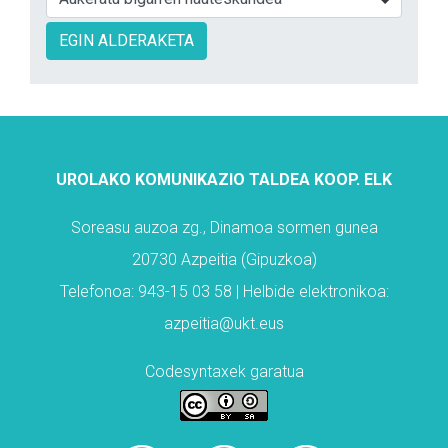
EGIN ALDERAKETA
UROLAKO KOMUNIKAZIO TALDEA KOOP. ELK
Soreasu auzoa zg., Dinamoa sormen gunea
20730 Azpeitia (Gipuzkoa)
Telefonoa: 943-15 03 58 | Helbide elektronikoa:
azpeitia@ukt.eus
Codesyntaxek garatua