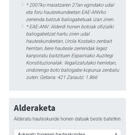
* 2007ko maiatzaren 27an egindako udal
eta foru hauteskundeetan EAE-ANVko
zerrenda batzuk baliogabetuak izan ziren.
* EAE-ANV: Alderdi honen botoak ofizialki
baliogabetzat hartu ziren udal
hauteskundeetan, Urola Kostako zenbait
herritan, bere hautesle zerrendak legez
kanporatu baitzituen Espainiako Auzitegi
Konstituzionalak. Ilegalizatutako herrietan,
ondorengo boto baliogabe kopurua zenbatu
zuten: Getaria: 421 Zarautz: 1.866
Alderaketa
Alderatu hauteskunde honen datuak beste batetkin