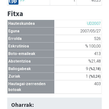
PP
1
%0,25
Fitxa
Hauteskundea
UD2007
Eguna
2007/05/27
Errolda
526
Eskrutinioa
% 100,00
Boto-emaileak
413
Abstentzioa
%21,48
Baliogabeak
9
(%2,18)
Zuriak
1
(%0,24)
Hautagai-zerrenden
403
botoak
Oharrak: