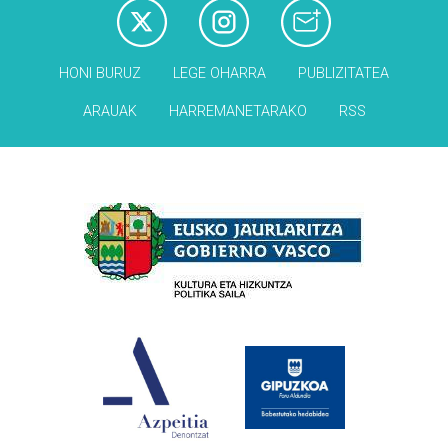
HONI BURUZ
LEGE OHARRA
PUBLIZITATEA
ARAUAK
HARREMANETARAKO
RSS
Babesleak