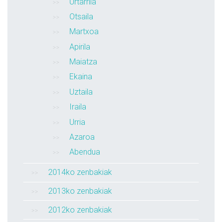
Urtarrila
Otsaila
Martxoa
Apirila
Maiatza
Ekaina
Uztaila
Iraila
Urria
Azaroa
Abendua
2014ko zenbakiak
2013ko zenbakiak
2012ko zenbakiak