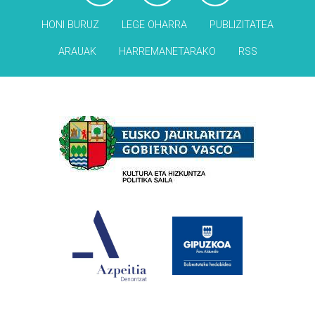
HONI BURUZ
LEGE OHARRA
PUBLIZITATEA
ARAUAK
HARREMANETARAKO
RSS
Babesleak