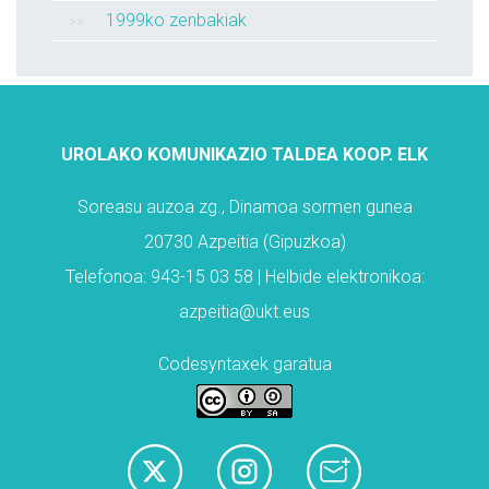
1999ko zenbakiak
UROLAKO KOMUNIKAZIO TALDEA KOOP. ELK
Soreasu auzoa zg., Dinamoa sormen gunea
20730 Azpeitia (Gipuzkoa)
Telefonoa: 943-15 03 58 | Helbide elektronikoa:
azpeitia@ukt.eus
Codesyntaxek garatua