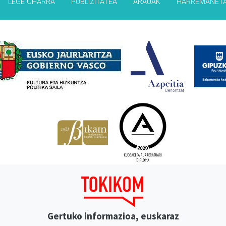
LEGE OHARRA
PUBLIZITATEA
ARAUAK
HARREMANET
Babesleak
Gertuko informazioa, euskaraz