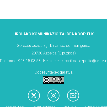
UROLAKO KOMUNIKAZIO TALDEA KOOP. ELK
Soreasu auzoa zg., Dinamoa sormen gunea
20730 Azpeitia (Gipuzkoa)
Telefonoa: 943-15 03 58 | Helbide elektronikoa: azpeitia@ukt.eu
Codesyntaxek garatua