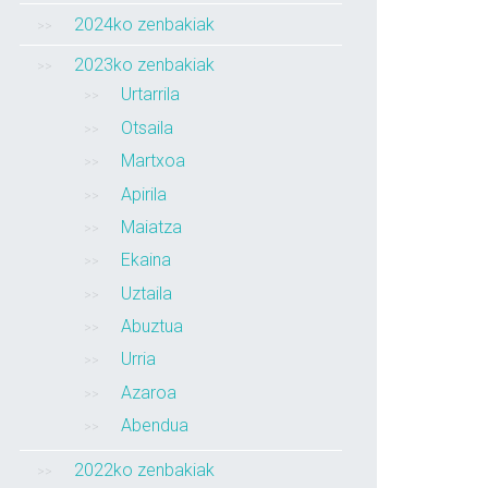
2024ko zenbakiak
2023ko zenbakiak
Urtarrila
Otsaila
Martxoa
Apirila
Maiatza
Ekaina
Uztaila
Abuztua
Urria
Azaroa
Abendua
2022ko zenbakiak