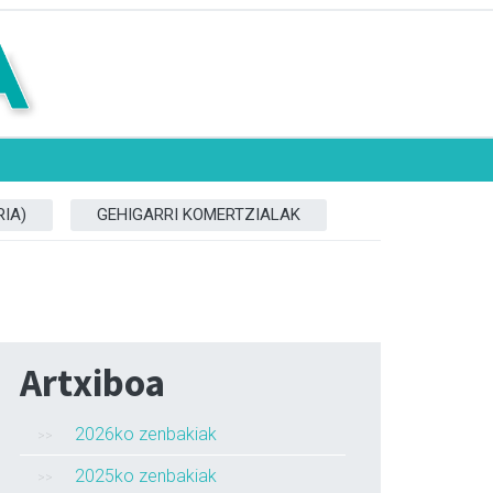
IA)
GEHIGARRI KOMERTZIALAK
Artxiboa
2026ko zenbakiak
2025ko zenbakiak