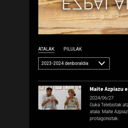
ATALAK
PILULAK
Maite Azpiazu e
2024/06/27
Guka Telebistak at
atala. Maite Azpia
protagonistak.