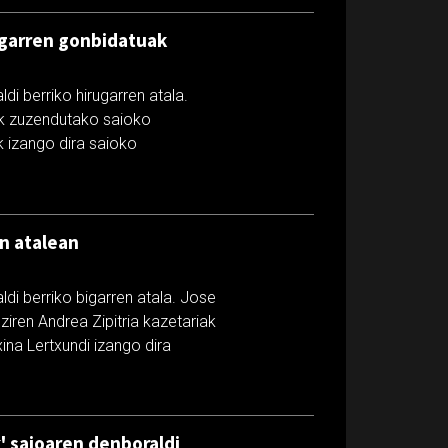
rugarren gonbidatuak
di berriko hirugarren atala.
iak zuzendutako saioko
 izango dira saioko
en atalean
di berriko bigarren atala. Jose
ziren Andrea Zipitria kazetariak
ina Lertxundi izango dira
k' saioaren denboraldi