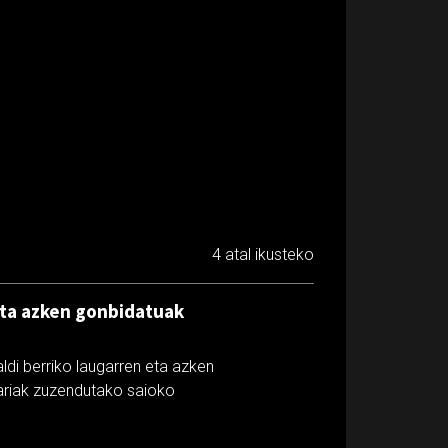
4 atal ikusteko
 eta azken gonbidatuak
di berriko laugarren eta azken
tariak zuzendutako saioko