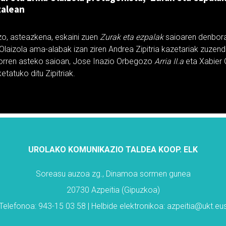
talean
zo, asteazkena, eskaini zuen
Zurak eta ezpalak
saioaren denboral
 Olaizola ama-alabak izan ziren Andrea Zipitria kazetariak zuzen
torren asteko saioan, Jose Inazio Orbegozo
Arria II.a
eta Xabier
ketatuko ditu Zipitriak.
UROLAKO KOMUNIKAZIO TALDEA KOOP. ELK
Soreasu auzoa zg., Dinamoa sormen gunea
20730 Azpeitia (Gipuzkoa)
Telefonoa: 943-15 03 58 | Helbide elektronikoa: azpeitia@ukt.eu