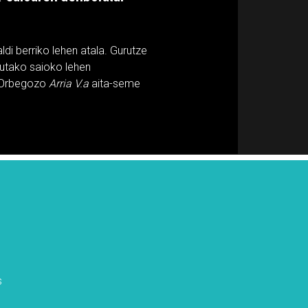
di berriko lehen atala. Gurutze
dutako saioko lehen
 Orbegozo
Arria V.a
aita-seme
s