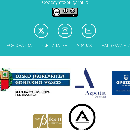
Codesyntaxek garatua
LEGE OHARRA
PUBLIZITATEA
ARAUAK
HARREMANET
Babesleak