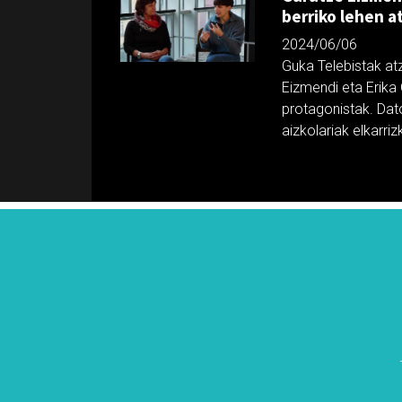
berriko lehen a
2024/06/06
Guka Telebistak at
Eizmendi eta Erika
protagonistak. Da
aizkolariak elkarriz