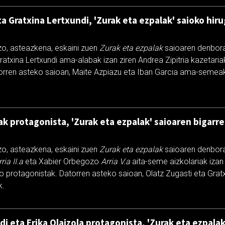
ta Gratxina Lertxundi, 'Zurak eta ezpalak' saioko hi
zo, asteazkena, eskaini zuen
Zurak eta ezpalak
saioaren denboral
ratxina Lertxundi ama-alabak izan ziren Andrea Zipitria kazetar
orren asteko saioan, Maite Azpiazu eta Iban Garcia ama-semeak
ak protagonista, 'Zurak eta ezpalak' saioaren bigarr
zo, asteazkena, eskaini zuen
Zurak eta ezpalak
saioaren denboral
ria II.a
eta Xabier Orbegozo
Arria V.a
aita-seme aizkolariak izan 
 protagonistak. Datorren asteko saioan, Olatz Zugasti eta Gratx
k.
i eta Erika Olaizola protagonista, 'Zurak eta ezpala