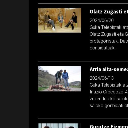
Olatz Zugasti e
2024/06/20
Guka Telebistak at
Olatz Zugasti eta G
protagonistak. Dat
gonbidatuak.
Arria aita-seme
2024/06/13
Guka Telebistak at
Inazio Orbegozo
Ar
zuzendutako saioko
saioko gonbidatua
Gurutze Eizmend