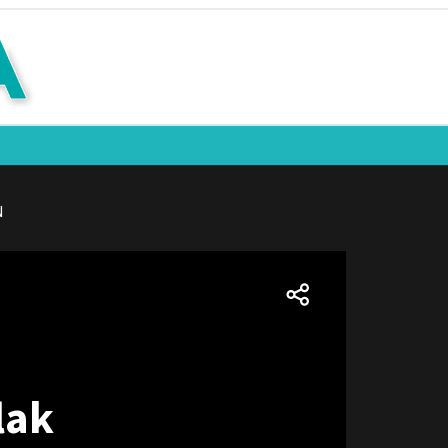
N
lak